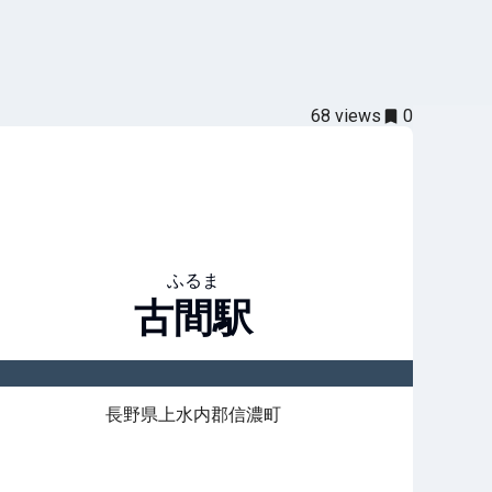
68
views
0
ふるま
古間
駅
長野県上水内郡信濃町