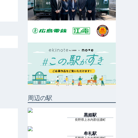
周辺の駅
黒姫
駅
長野県上水内郡信濃町
牟礼
駅