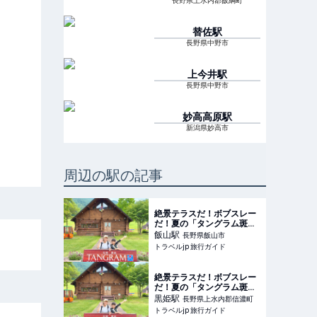
長野県上水内郡飯綱町
替佐
駅
長野県中野市
上今井
駅
長野県中野市
妙高高原
駅
新潟県妙高市
周辺の駅の記事
絶景テラスだ！ボブスレー
だ！夏の「タングラム斑
尾」を親子で満喫 | 長野県 |
飯山
駅
長野県飯山市
トラベルjp 旅行ガイド
トラベルjp 旅行ガイド
絶景テラスだ！ボブスレー
だ！夏の「タングラム斑
尾」を親子で満喫 | 長野県 |
黒姫
駅
長野県上水内郡信濃町
トラベルjp 旅行ガイド
トラベルjp 旅行ガイド