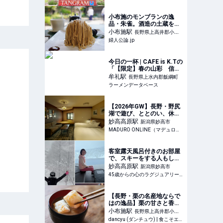
小布施のモンブランの逸
品・朱雀。酒造の土蔵をリ
ノベーションした「小布施
小布施
駅
長野県上高井郡小布
堂」でいただく 筋肉イケオ
婦人公論.jp
施町
ジのモンブラン日記
（６）小布施堂｜連載｜婦
人公論.jp
今日の一杯 | CAFE is K.Tの
「【限定】春の山彩 信州
和牛仕立てソバ（1500
牟礼
駅
長野県上水内郡飯綱町
円）」 | ラーメンデータベ
ラーメンデータベース
ース
【2026年GW】長野・野尻
湖で遊び、ととのい、休
む！“バンライフ”発想のホ
妙高高原
駅
新潟県妙高市
テルとは
MADURO ONLINE（マデュロオンライン）
客室露天風呂付きのお部屋
で、スキーをする人もしな
い人も楽しめる赤倉観光ホ
妙高高原
駅
新潟県妙高市
テル
45歳からの心のラグジュアリーメディア
【長野・栗の名産地ならで
はの逸品】栗の甘さと香り
が脳天を突き抜ける！国産
小布施
駅
長野県上高井郡小布
の生栗を使った栗あん"だ
dancyu (ダンチュウ) | 食こそエンターテインメント！
施町