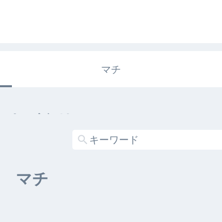
マチ
エキガタリ
する記事がありません
マチ