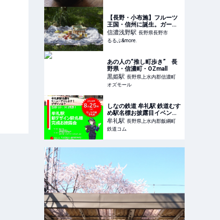
け"でつくる『竹風堂』の
「栗あんしるこ」 | dancyu
(ダンチュウ) | 食こそエンタ
【長野・小布施】フルーツ
ーテインメン
王国・信州に誕生。ガーデ
ンカフェ「pique-nique(ピ
信濃浅野
駅
長野県長野市
クニック)」のりんご畑で、
るるぶ&more.
さわやかなピクニックを！
｜るるぶ&more.
あの人の“推し町歩き” 長
野県・信濃町 - OZmall
黒姫
駅
長野県上水内郡信濃町
オズモール
しなの鉄道 牟礼駅 鉄道むす
め駅名標お披露目イベント
（2024年8月25日） - 鉄道
牟礼
駅
長野県上水内郡飯綱町
コム
鉄道コム