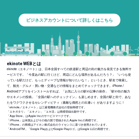
ビジネスアカウントについて詳しくはこちら
ekinote WEBとは
ekinote（エキノート）は、日本全国すべての鉄道駅と周辺の街の魅力を発見できる無料サ
ービスです。「今度あの駅に行くけど、周辺にどんな場所があるんだろう？」「いつも使
っている駅だけど、もっとディープな情報が知りたいな！」というとき、駅名で検索し
て、観光・グルメ・買い物・交通などの情報をまとめてチェックできます。iPhone /
Androidアプリをインストールすれば、「お気に入りの駅や記事の保存」「駅や街の魅力
やエキメシの投稿」「全国の駅へのチェックイン」も楽しめます。全国の駅と街で、あな
たをワクワクさせるセレンディピティ（素敵な偶然との出逢い）がありますように！
「ekinote／エキノート」は三菱電機株式会社の登録商標です。
「エキガタリ」「エキメシ」「エキ活」は商標登録出願中です。
「App Store」はApple Inc.のサービスマークです。
「iPhone」は米国およびその他の国で登録されたApple Inc.の商標です。
「iPhone」の商標はアイホン株式会社のライセンスに基づき使用されています。
「Android
TM
」「Google PlayおよびGoogle Playロゴ」はGoogle LLCの商標です。