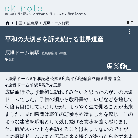
はじめて行く駅のことがわかる 行ってみたい街が見つかる
7
中国
広島県
原爆ドーム前駅
平和の大切さを訴え続ける世界遺産
原爆ドーム前
駅
広島県広島市中区
旅行
#原爆ドーム
#平和記念公園
#広島平和記念資料館
#世界遺産
#原爆ドーム前駅
#観光
#広島
広島旅行でまず最初に訪れてみたいと思ったのがこの原爆
ドームでした。子供の頃から教科書やテレビなどを通して
何度も目にしていましたが、ようやく生で見ることが出来
ました。見た瞬間は戦争の悲惨さや凄まじさを感じ、この
ような建物を爪痕として残し続ける意味を強く感じまし
た。観光スポットを再訪することはあまりないのですが、
この原爆ドームはまた広島に来る機会があったら必ず来よ