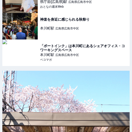
週末Web
県庁前(広島県)
駅
広島県広島市中区
おとなの週末Web
神楽を身近に感じられる秋祭り
本川町
駅
広島県広島市中区
「ポートインク」は本川町にあるシェアオフィス・コ
ワーキングスペース
本川町
駅
広島県広島市中区
ペコマガ