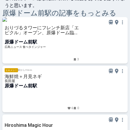
うと思います。
原爆ドーム前
駅の記事をもっとみる
おりづるタワーにフレンチ新店「エ
ピクル」オープン、原爆ドーム臨む
地で
原爆ドーム前駅
広島ニュース 食べタインジャー
3
駅から194 m
エキメシ！
海鮮焼＋月見ネギ
長田屋
原爆ドーム前駅
6
0
Hiroshima Magic Hour