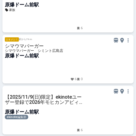
原爆ドーム前駅
家族
6
駅から79 m
エキメシ！
シマウマバーガー
シマウマバーガー シミント広島店
原爆ドーム前駅
6
0
【2025/11/9(日)限定】ekinoteユー
ザー登録で2026年モヒカンアビィ
カレンダーをゲットしよう！
原爆ドーム前駅
ekinote編集部
6