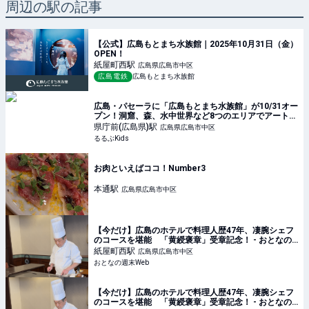
周辺の駅の記事
【公式】広島もとまち水族館｜2025年10月31日（金）
OPEN！
紙屋町西
駅
広島県広島市中区
広島電鉄
広島もとまち水族館
広島・パセーラに「広島もとまち水族館」が10/31オー
プン！洞窟、森、水中世界など8つのエリアでアートと
生命が共演 | るるぶKids
県庁前(広島県)
駅
広島県広島市中区
るるぶKids
お肉といえばココ！Number3
本通
駅
広島県広島市中区
【今だけ】広島のホテルで料理人歴47年、凄腕シェフ
のコースを堪能 「黄綬褒章」受章記念！ - おとなの
週末Web
紙屋町西
駅
広島県広島市中区
おとなの週末Web
【今だけ】広島のホテルで料理人歴47年、凄腕シェフ
のコースを堪能 「黄綬褒章」受章記念！ - おとなの