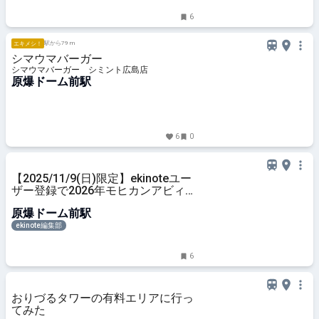
6
駅から79 m
エキメシ！
シマウマバーガー
シマウマバーガー シミント広島店
原爆ドーム前駅
6
0
【2025/11/9(日)限定】ekinoteユー
ザー登録で2026年モヒカンアビィ
カレンダーをゲットしよう！
原爆ドーム前駅
ekinote編集部
6
おりづるタワーの有料エリアに行っ
てみた