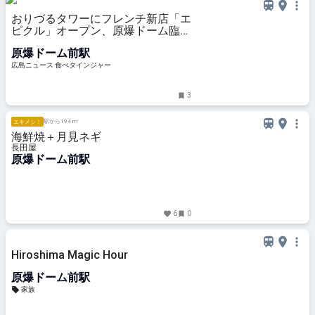
おりづるタワーにフレンチ新店「エ
ピクル」オープン、原爆ドーム臨む
地で
原爆ドーム前駅
広島ニュース 食べタインジャー
3
駅から194 m
エキメシ！
海鮮焼＋月見ネギ
長田屋
原爆ドーム前駅
6
0
Hiroshima Magic Hour
原爆ドーム前駅
家族