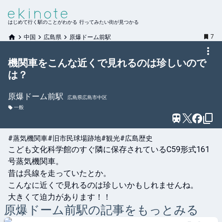
はじめて行く駅のことがわかる 行ってみたい街が見つかる
7
中国
広島県
原爆ドーム前駅
機関車をこんな近くで見れるのは珍しいので
は？
原爆ドーム前
駅
広島県広島市中区
一般
#蒸気機関車
#旧市民球場跡地
#観光
#広島歴史
こども文化科学館のすぐ隣に保存されているC59形式161
号蒸気機関車。

昔は呉線を走っていたとか。

こんなに近くで見れるのは珍しいかもしれませんね。

大きくて迫力があります！！
原爆ドーム前
駅の記事をもっとみる