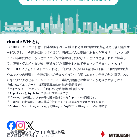
ekinote WEBとは
ekinote（エキノート）は、日本全国すべての鉄道駅と周辺の街の魅力を発見できる無料サ
ービスです。「今度あの駅に行くけど、周辺にどんな場所があるんだろう？」「いつも使
っている駅だけど、もっとディープな情報が知りたいな！」というとき、駅名で検索し
て、観光・グルメ・買い物・交通などの情報をまとめてチェックできます。iPhone /
Androidアプリをインストールすれば、「お気に入りの駅や記事の保存」「駅や街の魅力
やエキメシの投稿」「全国の駅へのチェックイン」も楽しめます。全国の駅と街で、あな
たをワクワクさせるセレンディピティ（素敵な偶然との出逢い）がありますように！
「ekinote／エキノート」は三菱電機株式会社の登録商標です。
「エキガタリ」「エキメシ」「エキ活」は商標登録出願中です。
「App Store」はApple Inc.のサービスマークです。
「iPhone」は米国およびその他の国で登録されたApple Inc.の商標です。
「iPhone」の商標はアイホン株式会社のライセンスに基づき使用されています。
「Android
TM
」「Google PlayおよびGoogle Playロゴ」はGoogle LLCの商標です。
三菱電機
ウェブサイト利用規約
個人情報保護方針について