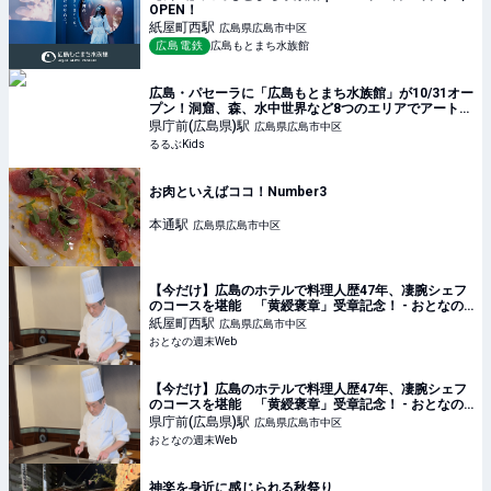
OPEN！
紙屋町西
駅
広島県広島市中区
広島電鉄
広島もとまち水族館
広島・パセーラに「広島もとまち水族館」が10/31オー
プン！洞窟、森、水中世界など8つのエリアでアートと
生命が共演 | るるぶKids
県庁前(広島県)
駅
広島県広島市中区
るるぶKids
お肉といえばココ！Number3
本通
駅
広島県広島市中区
【今だけ】広島のホテルで料理人歴47年、凄腕シェフ
のコースを堪能 「黄綬褒章」受章記念！ - おとなの
週末Web
紙屋町西
駅
広島県広島市中区
おとなの週末Web
【今だけ】広島のホテルで料理人歴47年、凄腕シェフ
のコースを堪能 「黄綬褒章」受章記念！ - おとなの
週末Web
県庁前(広島県)
駅
広島県広島市中区
おとなの週末Web
神楽を身近に感じられる秋祭り