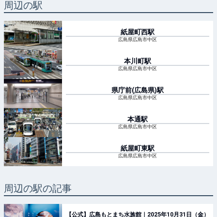
周辺の駅
紙屋町西
駅
広島県広島市中区
本川町
駅
広島県広島市中区
県庁前(広島県)
駅
広島県広島市中区
本通
駅
広島県広島市中区
紙屋町東
駅
広島県広島市中区
周辺の駅の記事
【公式】広島もとまち水族館｜2025年10月31日（金）