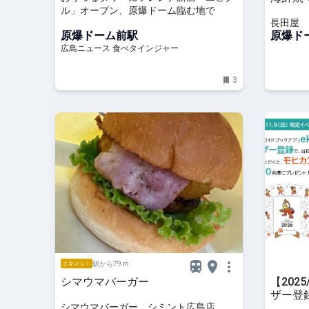
ル」オープン、原爆ドーム臨む地で
長田屋
原爆ドーム前駅
原爆ド
広島ニュース 食べタインジャー
3
駅から79 m
エキメシ！
シマウマバーガー
【2025
ザー登
シマウマバーガー シミント広島店
カレン