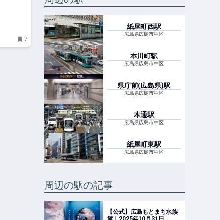
紙屋町西
駅
広島県広島市中区
7
本川町
駅
広島県広島市中区
県庁前(広島県)
駅
広島県広島市中区
本通
駅
広島県広島市中区
紙屋町東
駅
広島県広島市中区
周辺の駅の記事
【公式】広島もとまち水族
館｜2025年10月31日