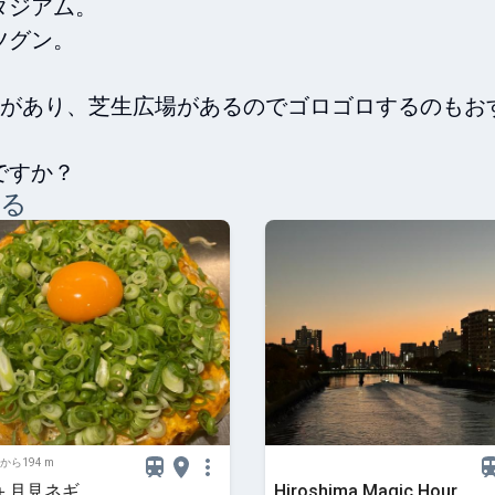
ジアム。

グン。

公園があり、芝生広場があるのでゴロゴロするのもお
ですか？
みる
から194 m
＋月見ネギ
Hiroshima Magic Hour