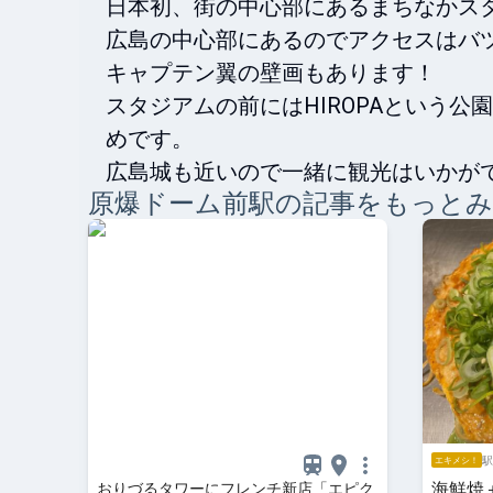
日本初、街の中心部にあるまちなかスタ
広島の中心部にあるのでアクセスはバツ
キャプテン翼の壁画もあります！

スタジアムの前にはHIROPAという
めです。

広島城も近いので一緒に観光はいかが
原爆ドーム前
駅の記事をもっと
駅
エキメシ！
海鮮焼
おりづるタワーにフレンチ新店「エピク