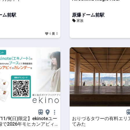
ーム前駅
原爆ドーム前駅
家族
6
0
/11/9(日)限定】ekinoteユー
おりづるタワーの有料エリ
録で2026年モヒカンアビィ
てみた
ダーをゲットしよう！