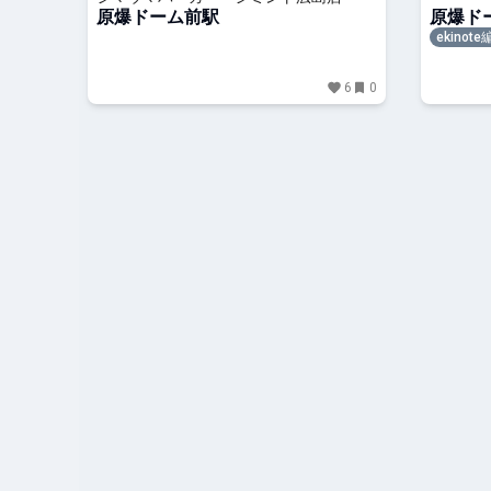
原爆ドーム前駅
原爆ド
ekinot
6
0