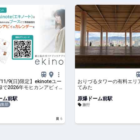
/11/9(日)限定】ekinoteユー
おりづるタワーの有料エリ
録で2026年モヒカンアビィ
てみた
ダーをゲットしよう！
ーム前駅
原爆ドーム前駅
e編集部
旅行
6