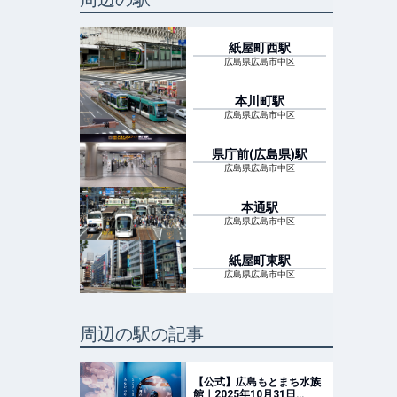
紙屋町西
駅
広島県広島市中区
本川町
駅
広島県広島市中区
県庁前(広島県)
駅
広島県広島市中区
本通
駅
広島県広島市中区
紙屋町東
駅
広島県広島市中区
周辺の駅の記事
【公式】広島もとまち水族
館｜2025年10月31日