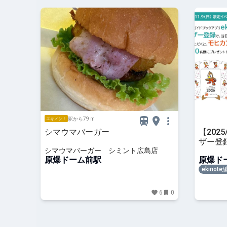
駅から79 m
エキメシ！
シマウマバーガー
【2025
ザー登
シマウマバーガー シミント広島店
カレン
原爆ドーム前駅
原爆ド
ekinot
6
0