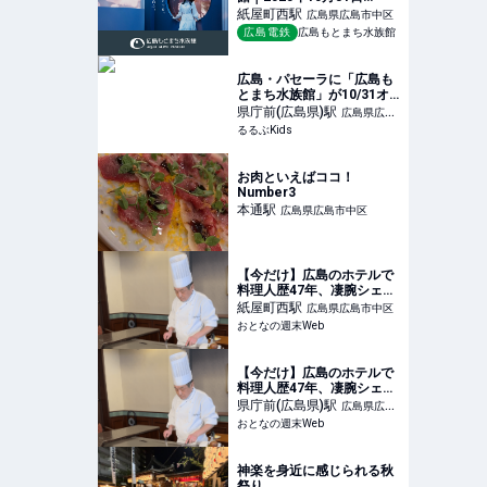
（金）OPEN！
紙屋町西
駅
広島県広島市中区
広島電鉄
広島もとまち水族館
広島・パセーラに「広島も
とまち水族館」が10/31オ
ープン！洞窟、森、水中世
県庁前(広島県)
駅
広島県広島
界など8つのエリアでアー
るるぶKids
市中区
トと生命が共演 | るるぶ
Kids
お肉といえばココ！
Number3
本通
駅
広島県広島市中区
【今だけ】広島のホテルで
料理人歴47年、凄腕シェフ
のコースを堪能 「黄綬褒
紙屋町西
駅
広島県広島市中区
章」受章記念！ - おとなの
おとなの週末Web
週末Web
【今だけ】広島のホテルで
料理人歴47年、凄腕シェフ
のコースを堪能 「黄綬褒
県庁前(広島県)
駅
広島県広島
章」受章記念！ - おとなの
おとなの週末Web
市中区
週末Web
神楽を身近に感じられる秋
祭り