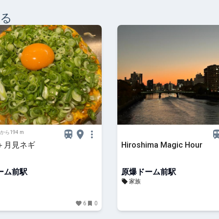
みる
から194 m
＋月見ネギ
Hiroshima Magic Hour
ーム前駅
原爆ドーム前駅
家族
6
0