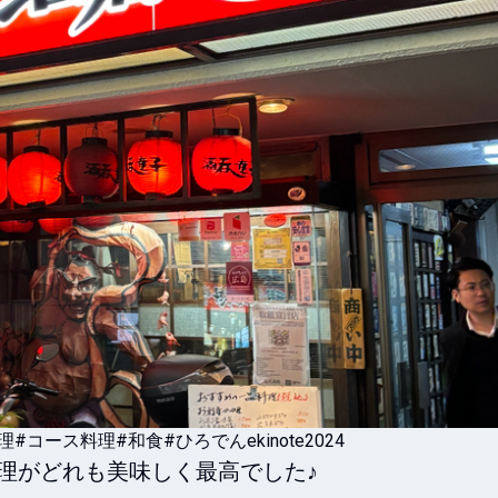
理
#コース料理
#和食
#ひろでんekinote2024