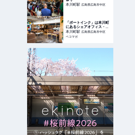
本川町
駅
広島県広島市中区
「ポートインク」は本川町
にあるシェアオフィス・コ
ワーキングスペース
本川町
駅
広島県広島市中区
ペコマガ