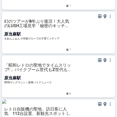
7
幻のツアーが8年ぶり復活！大人気
のLUSH工場見学「秘密のキッチ
ン」の体験レポ | &あんふぁん
原当麻駅
＆あんふぁん 小学館グループの子育てメディア
7
「昭和レトロの聖地でタイムスリッ
プ! 」バイクブーム世代もZ世代も
ハマる“懐かし自販機”100台巡り
原当麻駅
【つくろう夏の思い出】
WEBヤングマシン｜新車バイクニュース
8
レトロ自販機の聖地、訪日客に人
気 112台設置、新観光スポット |