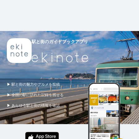
駅と街のガイドブックアプリ
▶ 駅と街の魅力やグルメを投稿
▶ 全国の駅に訪れた記録を残せる
▶ あらゆる駅と街の情報を確認