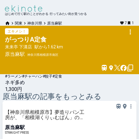
はじめて行く駅のことがわかる 行ってみたい街が見つかる
7
1
関東
神奈川県
原当麻駅
エキメシ！
がっつりA定食
来来亭 下溝店
駅から
1.62 km
原当麻
駅
神奈川県相模原市南区
#ラーメン
#チャーハン
#餃子
#定食
ネギ多め
1,300円
原当麻
駅の記事をもっとみる
【神奈川県相模原市】夢造りパン工
房が、「相模湖くりぃむぱん」のカ
スタードクリームをリニューアル
原当麻駅
STRAIGHT PRESS