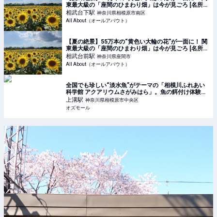
東最大級の「座間のひまわり畑」は今が見ごろ [名所・
旧跡] All About
相武台下
駅
神奈川県相模原市南区
All About（オールアバウト）
【夏の絶景】55万本の“黄色い大輪の花”が一面に！ 関
東最大級の「座間のひまわり畑」は今が見ごろ [名所・
旧跡] All About
相武台前
駅
神奈川県座間市
All About（オールアバウト）
全国でも珍しい“淡水魚”がテーマの「相模川ふれあい
科学館 アクアリウムさがみはら」。魚の餌付け体験も
- OZmall
上溝
駅
神奈川県相模原市中央区
オズモール