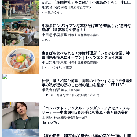
かれた「座間神社」をご紹介 | 小田急のくらし | 小田急
不動産株式会社
相武台下
駅
神奈川県相模原市南区
小田急のくらし
相模原に“ハワイアンな本格そば屋”が爆誕した“意外な
経緯”《常識破りの安さ！》
小田急相模原
駅
神奈川県相模原市南区
CREA
生さばを食べられる！海鮮料理店「いまがわ食堂」神
奈川県相模原にオープン｜レッツエンジョイ東京
小田急相模原
駅
神奈川県相模原市南区
レッツエンジョイ東京
神奈川県「相武台前駅」周辺の住みやすさは？在住歴5
年の私がほのぼのした街の魅力を紹介 - LIFE LIST - 好
きな街・住みたい街・私の街
相武台前
駅
神奈川県座間市
LIFE LIST - 好きな街・住みたい街・私の街
「コンパクト・デジタル・ランダム・アクセス・メモ
リー」――中古GRⅢxを片手に相模原・光と緑の美術館
へ｜児玉雨子のKANAGAWA探訪＃16
上溝
駅
神奈川県相模原市中央区
Hanako Web
【夏の絶景】55万本の“黄色い大輪の花”が一面に！ 関