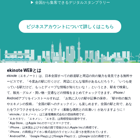
▶ 全国から集客できるデジタルスタンプラリー
ビジネスアカウントについて詳しくはこちら
ekinote WEBとは
ekinote（エキノート）は、日本全国すべての鉄道駅と周辺の街の魅力を発見できる無料サ
ービスです。「今度あの駅に行くけど、周辺にどんな場所があるんだろう？」「いつも使
っている駅だけど、もっとディープな情報が知りたいな！」というとき、駅名で検索し
て、観光・グルメ・買い物・交通などの情報をまとめてチェックできます。iPhone /
Androidアプリをインストールすれば、「お気に入りの駅や記事の保存」「駅や街の魅力
やエキメシの投稿」「全国の駅へのチェックイン」も楽しめます。全国の駅と街で、あな
たをワクワクさせるセレンディピティ（素敵な偶然との出逢い）がありますように！
「ekinote／エキノート」は三菱電機株式会社の登録商標です。
「エキガタリ」「エキメシ」「エキ活」は商標登録出願中です。
「App Store」はApple Inc.のサービスマークです。
「iPhone」は米国およびその他の国で登録されたApple Inc.の商標です。
「iPhone」の商標はアイホン株式会社のライセンスに基づき使用されています。
「Android
TM
」「Google PlayおよびGoogle Playロゴ」はGoogle LLCの商標です。