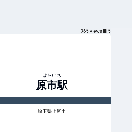
365
views
5
はらいち
原市
駅
埼玉県上尾市