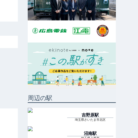
周辺の駅
吉野原
駅
埼玉県さいたま市北区
沼南
駅