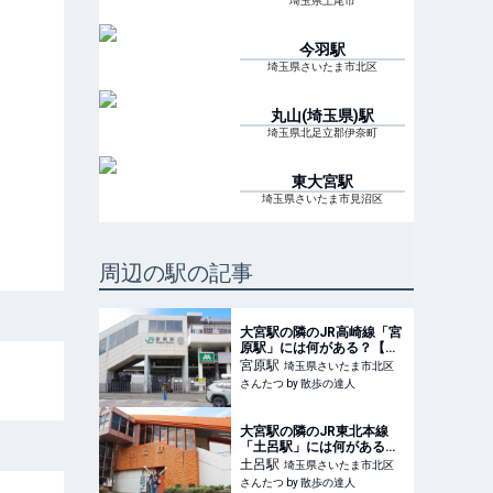
埼玉県上尾市
今羽
駅
埼玉県さいたま市北区
丸山(埼玉県)
駅
埼玉県北足立郡伊奈町
東大宮
駅
埼玉県さいたま市見沼区
周辺の駅の記事
大宮駅の隣のJR高崎線「宮
原駅」には何がある？【住
みたい街の隣も住みよい街
宮原
駅
埼玉県さいたま市北区
だ】｜さんたつ by 散歩の
さんたつ by 散歩の達人
達人
大宮駅の隣のJR東北本線
「土呂駅」には何がある？
【住みたい街の隣も住みよ
土呂
駅
埼玉県さいたま市北区
い街だ】｜さんたつ by 散
さんたつ by 散歩の達人