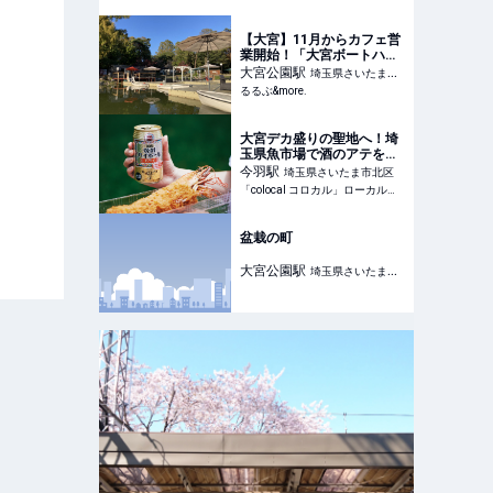
【大宮】11月からカフェ営
業開始！「大宮ボートハー
バー」でゆったり憩いのひ
大宮公園
駅
埼玉県さいたま市
とときを｜るるぶ&more.
るるぶ&more.
大宮区
大宮デカ盛りの聖地へ！埼
玉県魚市場で酒のアテを探
す
今羽
駅
埼玉県さいたま市北区
「colocal コロカル」ローカルを学ぶ・暮らす・旅する
盆栽の町
大宮公園
駅
埼玉県さいたま市
大宮区