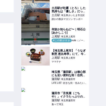
歩の達人
土呂駅が吐露（とろ）した
気持ちは「優しさ」だった
｜誰かの散歩マガジン サン
土呂
駅
埼玉県さいたま市北区
ポー
誰かの散歩マガジン サンポー
何故か知らねど〜｜明石公
[あかしこう]
上尾
駅
埼玉県上尾市
#この駅がすき
note（ノート）
【埼玉県上尾市】「うなぎ
割烹 恵比寿亭」にて、今村
茶園の「霧島茶 特上煎茶」
上尾
駅
埼玉県上尾市
を提供開始 | ママテナ
ママテナ
埼玉県「蓮田駅」は都心部
にも近い便利な街！住民目
線で住みやすさを紹介 -
蓮田
駅
埼玉県蓮田市
LIFE LIST - 好きな街・住み
LIFE LIST - 好きな街・住みたい街・私の街
たい街・私の街
蓮田市「舌笑屋（ごち
や）」イクラたっぷりのま
ぐろ丼とそでいか刺し海鮮
蓮田
駅
埼玉県蓮田市
ランチ
食べて埼玉