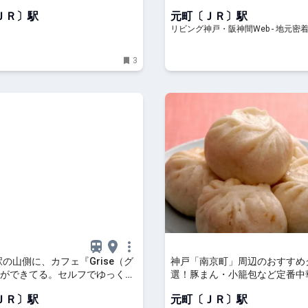
：cocotte
町店」誕生！
ＪＲ〕駅
元町〔ＪＲ〕駅
リビング神戸・阪神間Web - 地元密
阪神間、北阪神、明石ほかのグルメ
ト、お出かけ、習い事情報
3
駅の山側に、カフェ『Grise（グ
神戸「南京町」周辺のおすすめ
ができてる。セルフでゆっくり
選！豚まん・小籠包など定番中
ジャーナル
ーツも＜2026＞ ｜じゃらんニ
ＪＲ〕駅
元町〔ＪＲ〕駅