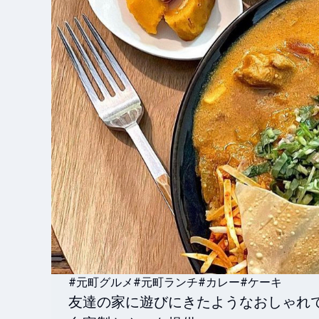
#元町グルメ
#元町ランチ
#カレー
#ケーキ
友達の家に遊びにきたようなおしゃれで落