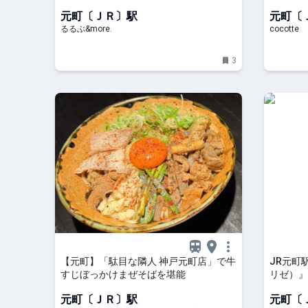
る人気メニューをチェック｜るるぶ
椎茸かつ”
元町〔ＪＲ〕駅
元町〔
&more.
るるぶ&more.
cocotte
3
【元町】「駄目な隣人 神戸元町店」で牛
JR元町
すじぼっかけまぜそばを堪能
リゼ）』
| 神戸
元町〔ＪＲ〕駅
元町〔