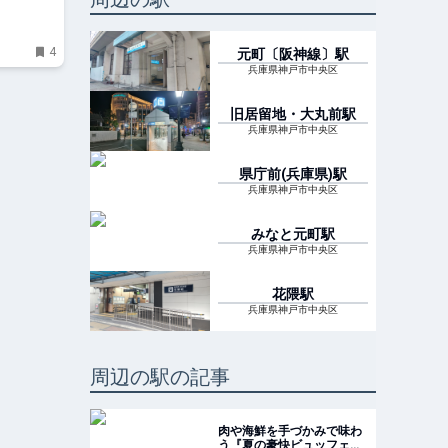
4
元町〔阪神線〕
駅
兵庫県神戸市中央区
旧居留地・大丸前
駅
兵庫県神戸市中央区
県庁前(兵庫県)
駅
兵庫県神戸市中央区
みなと元町
駅
兵庫県神戸市中央区
花隈
駅
兵庫県神戸市中央区
周辺の駅の記事
肉や海鮮を手づかみで味わ
う『夏の豪快ビュッフェ』