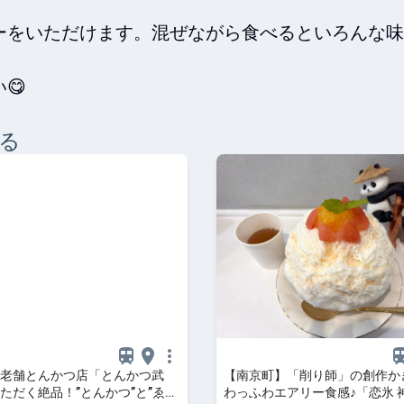
ーをいただけます。混ぜながら食べるといろんな味
😋
る
老舗とんかつ店「とんかつ武
【南京町】「削り師」の創作か
ただく絶品！”とんかつ”と”ゑび
わっふわエアリー食感♪「恋氷 