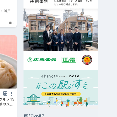
着！ 神戸、
、イベン
3
グルメ15
華やスイ
ュース
周辺の駅