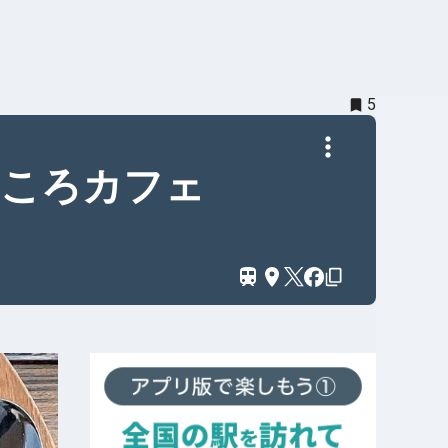
5
ところカフェ