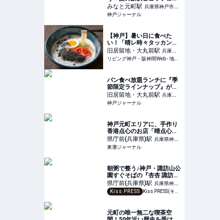
が始まってる。話題の「ジ
みなと元町
駅
兵庫県神戸市中
ャークチキン」も食べ放
神戸ジャーナル
央区
題。ポートタワーホテル |
神戸ジャーナル
【神戸】暑い日に食べた
い！「晴レ時々タッカンマ
リ食堂」の冷麺など夏季限
旧居留地・大丸前
駅
兵庫県
定ランチを紹介
リビング神戸・阪神間Web - 地元密着！ 神戸、阪神間、北阪神、明石ほかのグルメ、イベント、お出かけ、習い事情報
神戸市中央区
パン食べ放題ランチに『季
節限定ラインナップ』が登
場してる。メリケンパーク
旧居留地・大丸前
駅
兵庫県
のTOOTH TOOTH | 神戸ジ
神戸ジャーナル
神戸市中央区
ャーナル
神戸元町エリアに、手作り
香港点心のお店「晴点心」
さんが4月1日にオープン！
県庁前(兵庫県)
駅
兵庫県神戸
本場広東の味が楽しめるみ
東灘ジャーナル
市中央区
たい #新規オープン #新店
情報 #開店情報 #晴点心 |
東灘ジャーナル
朝粥で整う♪神戸・諏訪山公
園すぐそばの『杏杏 諏訪山
工房』でおいしく楽しく朝
県庁前(兵庫県)
駅
兵庫県神戸
活
Kiss PRESS
Kiss PRESS(キッスプレス) | 街を、もっと楽しもう
市中央区
元町の唯一無二な喫茶空
間！50年近い歴史を受け継