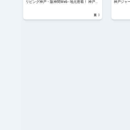
リビング神戸・阪神間Web - 地元密着！ 神戸、
神戸ジャ
阪神間、北阪神、明石ほかのグルメ、イベン
ト、お出かけ、習い事情報
3