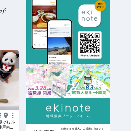
が
き氷はふ
神戸南京