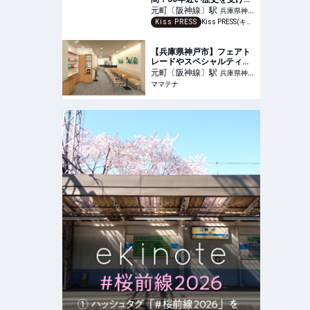
ぎ世代を超え刺さる『自鳴
元町〔阪神線〕
駅
兵庫県神戸
琴』
Kiss PRESS
Kiss PRESS(キッスプレス) | 街を、もっと楽しもう
市中央区
【兵庫県神戸市】フェアト
レードやスペシャルティコ
ーヒーを販売する「toho
元町〔阪神線〕
駅
兵庫県神戸
coffee shop 神戸元町」
ママテナ
市中央区
OPEN | ママテナ