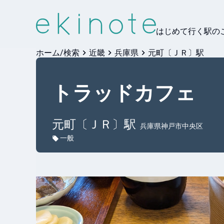
はじめて行く駅の
ホーム/検索
近畿
兵庫県
元町〔ＪＲ〕駅
トラッドカフェ
元町〔ＪＲ〕
駅
兵庫県神戸市中央区
一般