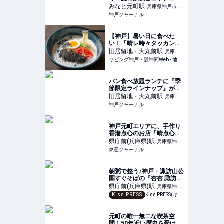
が始まってる。話題の「ジ
みなと元町
駅
兵庫県神戸市中
ャークチキン」も食べ放
神戸ジャーナル
央区
題。ポートタワーホテル |
神戸ジャーナル
【神戸】暑い日に食べた
い！「晴レ時々タッカンマ
リ食堂」の冷麺など夏季限
旧居留地・大丸前
駅
兵庫県
定ランチを紹介
リビング神戸・阪神間Web - 地元密着！ 神戸、阪神間、北阪神、明石ほかのグルメ、イベント、お出かけ、習い事情報
神戸市中央区
パン食べ放題ランチに『季
節限定ラインナップ』が登
場してる。メリケンパーク
旧居留地・大丸前
駅
兵庫県
のTOOTH TOOTH | 神戸ジ
神戸ジャーナル
神戸市中央区
ャーナル
神戸元町エリアに、手作り
香港点心のお店「晴点心」
さんが4月1日にオープン！
県庁前(兵庫県)
駅
兵庫県神戸
本場広東の味が楽しめるみ
東灘ジャーナル
市中央区
たい #新規オープン #新店
情報 #開店情報 #晴点心 |
東灘ジャーナル
朝粥で整う♪神戸・諏訪山公
園すぐそばの『杏杏 諏訪山
工房』でおいしく楽しく朝
県庁前(兵庫県)
駅
兵庫県神戸
活
Kiss PRESS
Kiss PRESS(キッスプレス) | 街を、もっと楽しもう
市中央区
元町の唯一無二な喫茶空
間！50年近い歴史を受け継