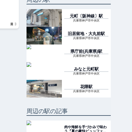
元町〔阪神線〕
駅
兵庫県神戸市中央区
3
旧居留地・大丸前
駅
兵庫県神戸市中央区
県庁前(兵庫県)
駅
兵庫県神戸市中央区
みなと元町
駅
兵庫県神戸市中央区
花隈
駅
兵庫県神戸市中央区
周辺の駅の記事
肉や海鮮を手づかみで味わ
う『夏の豪快ビュッフェ』