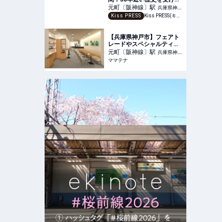
ぎ世代を超え刺さる『自鳴
元町〔阪神線〕
駅
兵庫県神戸
琴』
Kiss PRESS
Kiss PRESS(キッスプレス) | 街を、もっと楽しもう
市中央区
【兵庫県神戸市】フェアト
レードやスペシャルティコ
ーヒーを販売する「toho
元町〔阪神線〕
駅
兵庫県神戸
coffee shop 神戸元町」
ママテナ
市中央区
OPEN | ママテナ