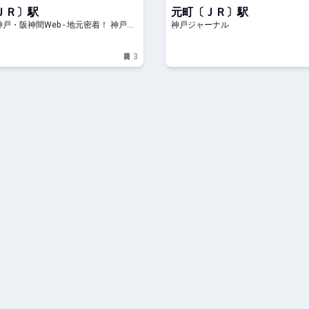
| 神戸ジャーナル
ＪＲ〕駅
元町〔ＪＲ〕駅
戸・阪神間Web - 地元密着！ 神戸、
神戸ジャーナル
北阪神、明石ほかのグルメ、イベン
かけ、習い事情報
3