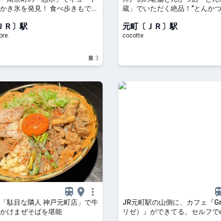
かき氷を発見！ 食べ歩きもでき
蔵」でいただく絶品！”とんかつ
ニューをチェック｜るるぶ
椎茸かつ”：cocotte
ＪＲ〕駅
元町〔ＪＲ〕駅
re.
cocotte
3
「駄目な隣人 神戸元町店」で牛
JR元町駅の山側に、カフェ『Gr
かけまぜそばを堪能
リゼ）』ができてる。セルフで