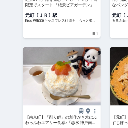
限定でスタート 「絶景ビアガーデン」
なパンダ
神戸市
る人気メ
元町〔ＪＲ〕駅
元町〔
&more.
Kiss PRESS(キッスプレス) | 街を、もっと楽し
るるぶ&mo
もう
1
【南京町】「削り師」の創作かき氷はふ
【元町】
わっふわエアリー食感♪「恋氷 神戸南京
すじぼっ