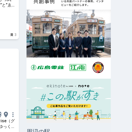
”と”ゑび
3
ise（グ
ゆっくり
周辺の駅