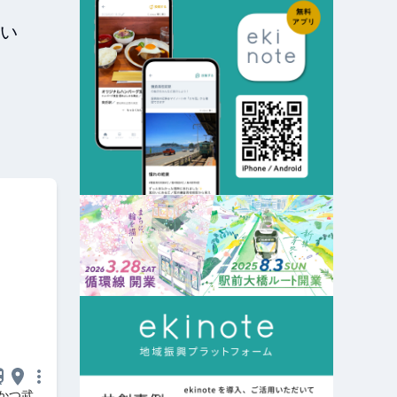
い
かつ武