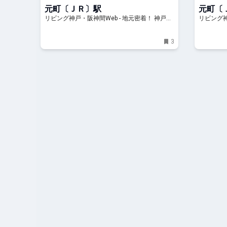
町店」誕生！
元町〔ＪＲ〕駅
元町〔
リビング神戸・阪神間Web - 地元密着！ 神戸、
リビング神
阪神間、北阪神、明石ほかのグルメ、イベン
阪神間、
ト、お出かけ、習い事情報
ト、お出
3