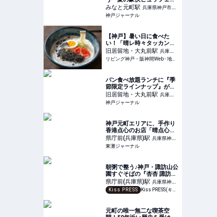
が始まってる。話題の「ジ
みなと元町
駅
兵庫県神戸市中
ャークチキン」も食べ放
神戸ジャーナル
央区
題。ポートタワーホテル |
神戸ジャーナル
【神戸】暑い日に食べた
い！「晴レ時々タッカンマ
リ食堂」の冷麺など夏季限
旧居留地・大丸前
駅
兵庫県
定ランチを紹介
リビング神戸・阪神間Web - 地元密着！ 神戸、阪神間、北阪神、明石ほかのグルメ、イベント、お出かけ、習い事情報
神戸市中央区
パン食べ放題ランチに『季
節限定ラインナップ』が登
場してる。メリケンパーク
旧居留地・大丸前
駅
兵庫県
のTOOTH TOOTH | 神戸ジ
神戸ジャーナル
神戸市中央区
ャーナル
神戸元町エリアに、手作り
香港点心のお店「晴点心」
さんが4月1日にオープン！
県庁前(兵庫県)
駅
兵庫県神戸
本場広東の味が楽しめるみ
東灘ジャーナル
市中央区
たい #新規オープン #新店
情報 #開店情報 #晴点心 |
東灘ジャーナル
朝粥で整う♪神戸・諏訪山公
園すぐそばの『杏杏 諏訪山
工房』でおいしく楽しく朝
県庁前(兵庫県)
駅
兵庫県神戸
活
Kiss PRESS
Kiss PRESS(キッスプレス) | 街を、もっと楽しもう
市中央区
元町の唯一無二な喫茶空