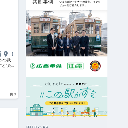
かつ武
”と”ゑび
3