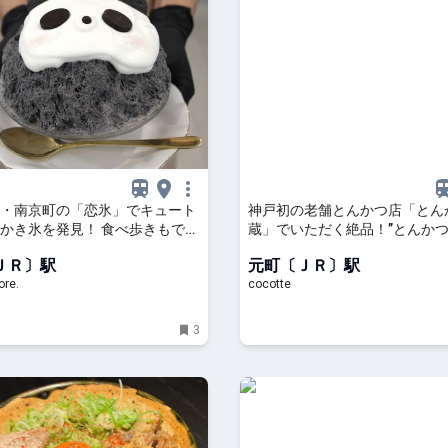
・南京町の「恋氷」でキュート
神戸初の老舗とんかつ店「とん
かき氷を発見！ 食べ歩きもでき
蔵」でいただく絶品！”とんかつ
ニューをチェック｜るるぶ
椎茸かつ”：cocotte
ＪＲ〕駅
元町〔ＪＲ〕駅
re.
cocotte
3