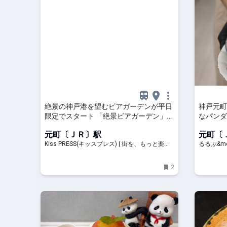
絶景の神戸港を望むビアガーデンが平日
神戸元町
限定でスタート 「絶景ビアガーデン」
なパンダ
神戸市
る人気メ
元町〔ＪＲ〕駅
元町〔
&more.
Kiss PRESS(キッスプレス) | 街を、もっと楽し
るるぶ&mo
もう
2