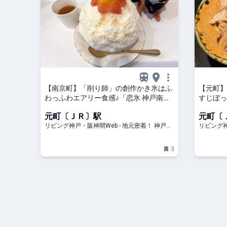
【南京町】「削り師」の創作かき氷はふ
【元町】
わっふわエアリー食感♪「恋氷 神戸南京
すじぼっ
町店」誕生！
元町〔ＪＲ〕駅
元町〔
リビング神戸・阪神間Web - 地元密着！ 神戸、
リビング神
阪神間、北阪神、明石ほかのグルメ、イベン
阪神間、
ト、お出かけ、習い事情報
ト、お出
3