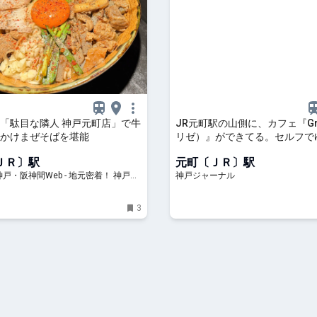
「駄目な隣人 神戸元町店」で牛
JR元町駅の山側に、カフェ『Gr
かけまぜそばを堪能
リゼ）』ができてる。セルフで
| 神戸ジャーナル
ＪＲ〕駅
元町〔ＪＲ〕駅
戸・阪神間Web - 地元密着！ 神戸、
神戸ジャーナル
北阪神、明石ほかのグルメ、イベン
かけ、習い事情報
3