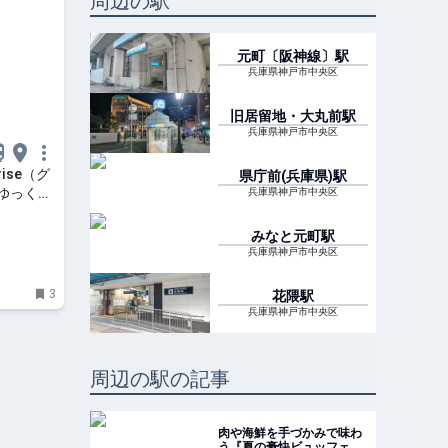
周辺の駅
元町〔阪神線〕
駅
兵庫県神戸市中央区
旧居留地・大丸前
駅
兵庫県神戸市中央区
ise（グ
県庁前(兵庫県)
駅
ゆっくり
兵庫県神戸市中央区
みなと元町
駅
兵庫県神戸市中央区
3
花隈
駅
兵庫県神戸市中央区
周辺の駅の記事
肉や海鮮を手づかみで味わ
う『夏の豪快ビュッフェ』