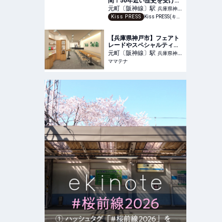
間！50年近い歴史を受け継
ぎ世代を超え刺さる『自鳴
元町〔阪神線〕
駅
兵庫県神戸
琴』
Kiss PRESS
Kiss PRESS(キッスプレス) | 街を、もっと楽しもう
市中央区
【兵庫県神戸市】フェアト
レードやスペシャルティコ
ーヒーを販売する「toho
元町〔阪神線〕
駅
兵庫県神戸
coffee shop 神戸元町」
ママテナ
市中央区
OPEN | ママテナ