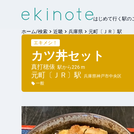
はじめて行く駅の
ホーム/検索
近畿
兵庫県
元町〔ＪＲ〕駅
エキメシ！
カツ丼セット
真打穂俵
駅から
226 m
元町〔ＪＲ〕
駅
兵庫県神戸市中央区
一般