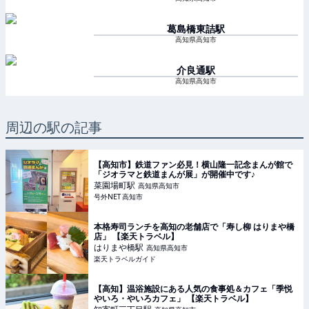
葛島橋東詰
駅
高知県高知市
介良通
駅
高知県高知市
周辺の駅の記事
【高知市】鉄道ファン必見！横山隆一記念まんが館で
「ジオラマと鉄道まんが展」が開催中です♪
菜園場町
駅
高知県高知市
号外NET 高知市
本格寿司ランチを高知の老舗店で「寿し柳 はりまや橋
店」 【楽天トラベル】
はりまや橋
駅
高知県高知市
楽天トラベルガイド
【高知】温浴施設にある人気の食事処＆カフェ「季悦
やいろ・やいろカフェ」 【楽天トラベル】