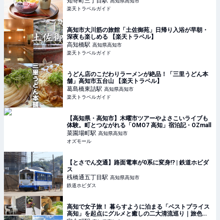
知寄町三丁目
駅
高知県高知市
楽天トラベルガイド
高知市大川筋の旅館「土佐御苑」日帰り入浴が早朝・
深夜も楽しめる 【楽天トラベル】
高知橋
駅
高知県高知市
楽天トラベルガイド
うどん店のこだわりラーメンが絶品！「三里うどん本
舗」高知市五台山 【楽天トラベル】
葛島橋東詰
駅
高知県高知市
楽天トラベルガイド
【高知県・高知市】木曜市ツアーやよさこいライブも
体験。町とつながれる「OMO7 高知」宿泊記 - OZmall
菜園場町
駅
高知県高知市
オズモール
【とさでん交通】路面電車が0系に変身⁉ | 鉄道ホビダ
ス
桟橋通五丁目
駅
高知県高知市
鉄道ホビダス
高知で女子旅！ 暮らすように泊まる「ベストプライス
高知」を起点にグルメと癒しの二大清流巡り｜旅色