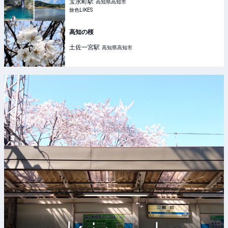
LIKES
宝永町
駅
高知県高知市
旅色LIKES
高知の桜
土佐一宮
駅
高知県高知市