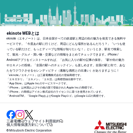
ekinote WEBとは
ekinote（エキノート）は、日本全国すべての鉄道駅と周辺の街の魅力を発見できる無料サ
ービスです。「今度あの駅に行くけど、周辺にどんな場所があるんだろう？」「いつも使
っている駅だけど、もっとディープな情報が知りたいな！」というとき、駅名で検索し
て、観光・グルメ・買い物・交通などの情報をまとめてチェックできます。iPhone /
Androidアプリをインストールすれば、「お気に入りの駅や記事の保存」「駅や街の魅力
やエキメシの投稿」「全国の駅へのチェックイン」も楽しめます。全国の駅と街で、あな
たをワクワクさせるセレンディピティ（素敵な偶然との出逢い）がありますように！
「ekinote／エキノート」は三菱電機株式会社の登録商標です。
「エキガタリ」「エキメシ」「エキ活」は商標登録出願中です。
「App Store」はApple Inc.のサービスマークです。
「iPhone」は米国およびその他の国で登録されたApple Inc.の商標です。
「iPhone」の商標はアイホン株式会社のライセンスに基づき使用されています。
「Android
TM
」「Google PlayおよびGoogle Playロゴ」はGoogle LLCの商標です。
三菱電機
ウェブサイト利用規約
個人情報保護方針について
© Mitsubishi Electric Corporation