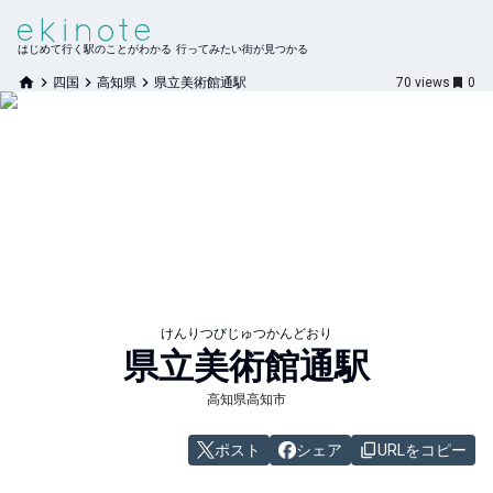
はじめて行く駅のことがわかる 行ってみたい街が見つかる
四国
高知県
県立美術館通駅
70
views
0
けんりつびじゅつかんどおり
県立美術館通
駅
高知県高知市
ポスト
シェア
URLをコピー