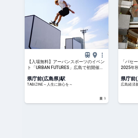
【入場無料】アーバンスポーツのイベン
「パセ
ト「URBAN FUTURES」広島で初開催！
2025
スケートボードなど人気3競技の大会も |
県庁前(広島県)駅
県庁前(
TABIZINE～人生に旅心を～
TABIZINE～人生に旅心を～
広島経済
9