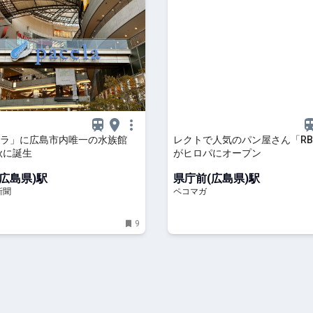
ーラ」に広島市内唯一の水族館
レクトで人気のパン屋さん「RBa
年秋に誕生
がヒロパにオープン
広島県)駅
県庁前(広島県)駅
新聞
ペコマガ
9