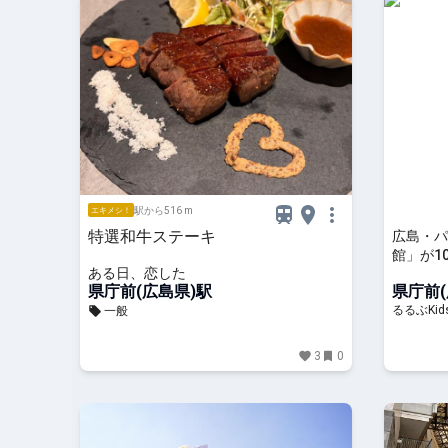
駅から516 m
エキメシ！
特選和牛ステーキ
広島・パ
館」が1
ある日、恋した
世界など
県庁前(広島県)駅
県庁前(
共演 | る
るるぶKid
一般
3
0