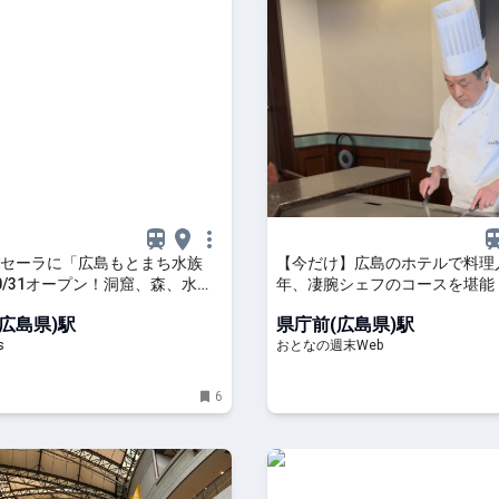
セーラに「広島もとまち水族
【今だけ】広島のホテルで料理人
0/31オープン！洞窟、森、水中
年、凄腕シェフのコースを堪能
8つのエリアでアートと生命が
褒章」受章記念！ - おとなの週
広島県)駅
県庁前(広島県)駅
るぶKids
s
おとなの週末Web
6