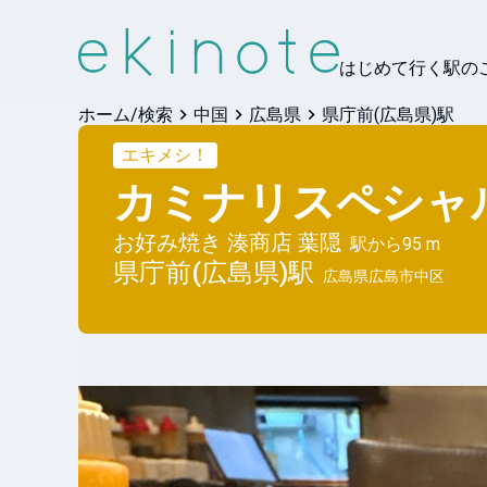
はじめて行く駅の
ホーム/検索
中国
広島県
県庁前(広島県)駅
エキメシ！
カミナリスペシャ
お好み焼き 湊商店 葉隠
駅から
95 m
県庁前(広島県)
駅
広島県広島市中区