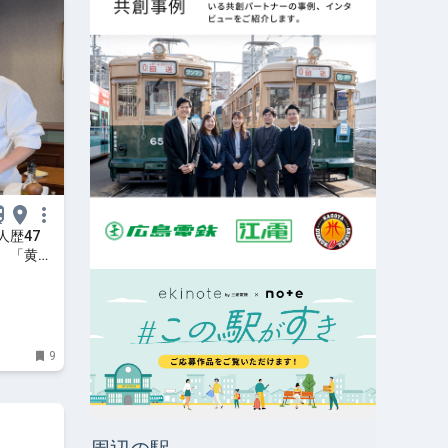
歴47
 「黄綬
末Web
9