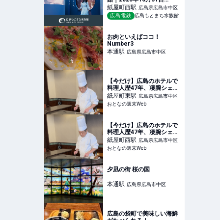
（金）OPEN！
紙屋町西
駅
広島県広島市中区
広島電鉄
広島もとまち水族館
お肉といえばココ！
Number3
本通
駅
広島県広島市中区
【今だけ】広島のホテルで
料理人歴47年、凄腕シェフ
のコースを堪能 「黄綬褒
紙屋町東
駅
広島県広島市中区
章」受章記念！ - おとなの
おとなの週末Web
週末Web
【今だけ】広島のホテルで
料理人歴47年、凄腕シェフ
のコースを堪能 「黄綬褒
紙屋町西
駅
広島県広島市中区
章」受章記念！ - おとなの
おとなの週末Web
週末Web
夕凪の街 桜の国
本通
駅
広島県広島市中区
広島の袋町で美味しい海鮮