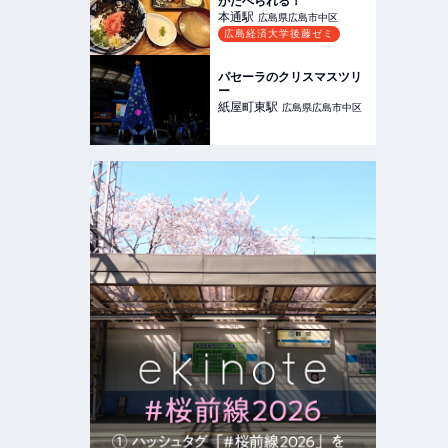
がたべられる！
本通
駅
広島県広島市中区
広島経済大学後藤ゼミ
パセーラのクリスマスツリ
ー
紙屋町東
駅
広島県広島市中区