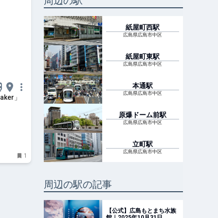
周辺の駅
紙屋町西
駅
広島県広島市中区
紙屋町東
駅
広島県広島市中区
本通
駅
広島県広島市中区
ker」
原爆ドーム前
駅
広島県広島市中区
立町
駅
広島県広島市中区
1
周辺の駅の記事
【公式】広島もとまち水族
館｜2025年10月31日