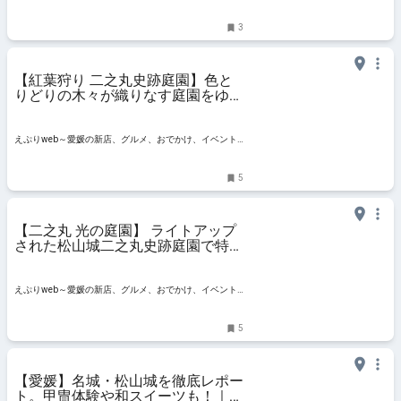
情報
3
【紅葉狩り 二之丸史跡庭園】色と
りどりの木々が織りなす庭園をゆっ
くりと散策しよう（愛媛県/松山
市）
えぷりweb～愛媛の新店、グルメ、おでかけ、イベント
情報
5
【二之丸 光の庭園】 ライトアップ
された松山城二之丸史跡庭園で特別
な時間を楽しもう！（愛媛/松山
市）
えぷりweb～愛媛の新店、グルメ、おでかけ、イベント
情報
5
【愛媛】名城・松山城を徹底レポー
ト。甲冑体験や和スイーツも！｜る