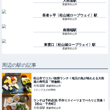
大街道
駅
愛媛県松山市
長者ヶ平〔松山城ロープウェイ〕
駅
愛媛県松山市
南堀端
駅
愛媛県松山市
東雲口〔松山城ロープウェイ〕
駅
愛媛県松山市
周辺の駅の記事
松山市でコスパ抜群ランチ！地元の魚が味わえる大街
道の寿司店「明倫館」
大街道
駅
愛媛県松山市
リビングえひめWeb
ランチは予約必須♪手作りスイーツまでぺろりと完食！
【松山・千舟町】
大街道
駅
愛媛県松山市