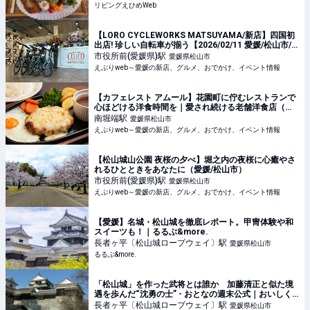
リビングえひめWeb
【LORO CYCLEWORKS MATSUYAMA/新店】四国初
出店! 珍しい自転車が揃う【2026/02/11 愛媛/松山市/
自転車】
市役所前(愛媛県)
駅
愛媛県松山市
えぷりweb～愛媛の新店、グルメ、おでかけ、イベント情報
【カフェレスト アムール】花園町に佇むレストランで
心ほどける洋食時間を｜愛され続ける老舗洋食店（愛
媛/松山市）
南堀端
駅
愛媛県松山市
えぷりweb～愛媛の新店、グルメ、おでかけ、イベント情報
【松山城山公園 夜桜の夕べ】堀之内の夜桜に心癒やさ
れるひとときをあなたに（愛媛/松山市）
市役所前(愛媛県)
駅
愛媛県松山市
えぷりweb～愛媛の新店、グルメ、おでかけ、イベント情報
【愛媛】名城・松山城を徹底レポート。甲冑体験や和
スイーツも！｜るるぶ&more.
長者ヶ平〔松山城ロープウェイ〕
駅
愛媛県松山市
るるぶ&more.
「松山城」を作った武将とは誰か 加藤清正と似た境
遇を歩んだ“沈勇の士” - おとなの週末公式｜おいしく
て、ためになる食のニュースサイト
長者ヶ平〔松山城ロープウェイ〕
駅
愛媛県松山市