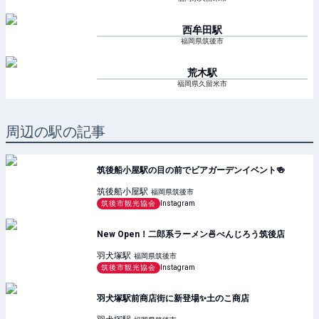
西牟田
駅
福岡県筑後市
荒木
駅
福岡県久留米市
周辺の駅の記事
筑後船小屋駅の目の前でビアガーデンイベント🍻
筑後船小屋
駅
福岡県筑後市
筑後市観光協会
Instagram
New Open！二郎系ラーメン🍜べんじろう筑後店
羽犬塚
駅
福岡県筑後市
筑後市観光協会
Instagram
羽犬塚駅前商店街に新登場✨️土のこ商店