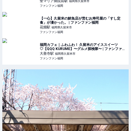
聖マリア病院前
駅
福岡県久留米市
ファンファン福岡
【一心】久留米の鮮魚店が営むお寿司屋の「すし定
食」が凄かった。 | ファンファン福岡
花畑
駅
福岡県久留米市
ファンファン福岡
福岡カフェ｜ふわふわ！ 久留米のアイススイーツ
♡【QQQ KURUME】〜グルメ探検隊〜 | ファンファン
福岡
大善寺
駅
福岡県久留米市
ファンファン福岡