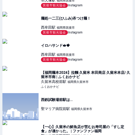
羽犬塚
駅
福岡県筑後市
筑後市観光協会
Instagram
麺処一二三(ひふみ)🍜つけ麺！
西牟田
駅
福岡県筑後市
筑後市観光協会
Instagram
イロハサンド🥪🍓
西牟田
駅
福岡県筑後市
筑後市観光協会
Instagram
【福岡麺本2024】拉麵 久留米 本田商店 久留米本店/ 久
留米市南 | ふくおかナビ
久留米高校前
駅
福岡県久留米市
ふくおかナビ
西鉄試験場前駅は…
聖マリア病院前
駅
福岡県久留米市
【一心】久留米の鮮魚店が営むお寿司屋の「すし定
食」が凄かった。 | ファンファン福岡