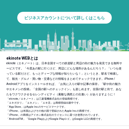
ビジネスアカウントについて詳しくはこちら
ekinote WEBとは
ekinote（エキノート）は、日本全国すべての鉄道駅と周辺の街の魅力を発見できる無料サ
ービスです。「今度あの駅に行くけど、周辺にどんな場所があるんだろう？」「いつも使
っている駅だけど、もっとディープな情報が知りたいな！」というとき、駅名で検索し
て、観光・グルメ・買い物・交通などの情報をまとめてチェックできます。iPhone /
Androidアプリをインストールすれば、「お気に入りの駅や記事の保存」「駅や街の魅力
やエキメシの投稿」「全国の駅へのチェックイン」も楽しめます。全国の駅と街で、あな
たをワクワクさせるセレンディピティ（素敵な偶然との出逢い）がありますように！
「ekinote／エキノート」は三菱電機株式会社の登録商標です。
「エキガタリ」「エキメシ」「エキ活」は商標登録出願中です。
「App Store」はApple Inc.のサービスマークです。
「iPhone」は米国およびその他の国で登録されたApple Inc.の商標です。
「iPhone」の商標はアイホン株式会社のライセンスに基づき使用されています。
「Android
TM
」「Google PlayおよびGoogle Playロゴ」はGoogle LLCの商標です。