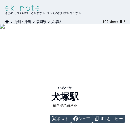
はじめて行く駅のことがわかる 行ってみたい街が見つかる
九州・沖縄
福岡県
犬塚駅
109
views
2
いぬづか
犬塚
駅
福岡県久留米市
ポスト
シェア
URLをコピー