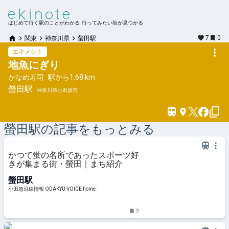
はじめて行く駅のことがわかる 行ってみたい街が見つかる
7
0
関東
神奈川県
螢田駅
エキメシ！
地魚にぎり
かなめ寿司
駅から
1.68 km
螢田
駅
神奈川県小田原市
螢田
駅の記事をもっとみる
かつて蛍の名所であったスポーツ好
きが集まる街・螢田｜まち紹介
螢田駅
小田急沿線情報 ODAKYU VOICE home
9