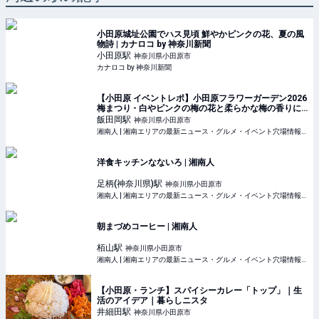
小田原城址公園でハス見頃 鮮やかピンクの花、夏の風
物詩 | カナロコ by 神奈川新聞
小田原
駅
神奈川県小田原市
カナロコ by 神奈川新聞
【小田原 イベントレポ】小田原フラワーガーデン2026
梅まつり - 白やピンクの梅の花と柔らかな梅の香りに
癒されて | 湘南人
飯田岡
駅
神奈川県小田原市
湘南人 | 湘南エリアの最新ニュース・グルメ・イベント穴場情報満載！
洋食キッチンなないろ | 湘南人
足柄(神奈川県)
駅
神奈川県小田原市
湘南人 | 湘南エリアの最新ニュース・グルメ・イベント穴場情報満載！
朝まづめコーヒー | 湘南人
栢山
駅
神奈川県小田原市
湘南人 | 湘南エリアの最新ニュース・グルメ・イベント穴場情報満載！
【小田原・ランチ】スパイシーカレー「トップ」｜生
活のアイデア｜暮らしニスタ
井細田
駅
神奈川県小田原市