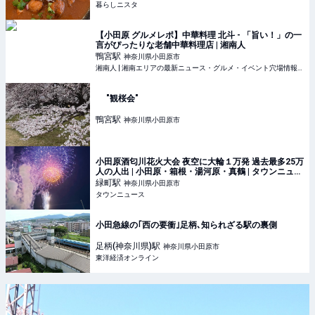
暮らしニスタ
【小田原 グルメレポ】中華料理 北斗 - 「旨い！」の一
言がぴったりな老舗中華料理店 | 湘南人
鴨宮
駅
神奈川県小田原市
湘南人 | 湘南エリアの最新ニュース・グルメ・イベント穴場情報満載！
"観桜会"
鴨宮
駅
神奈川県小田原市
小田原酒匂川花火大会 夜空に大輪１万発 過去最多25万
人の人出 | 小田原・箱根・湯河原・真鶴 | タウンニュー
ス
緑町
駅
神奈川県小田原市
タウンニュース
小田急線の｢西の要衝｣足柄､知られざる駅の裏側
足柄(神奈川県)
駅
神奈川県小田原市
東洋経済オンライン