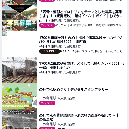
『茜音・藍彩とイロドリ』をテーマとした写真を募集
します！（能勢電鉄)｜沿線イベントガイド｜おでか
け・沿線情報｜のせでん【能勢電鉄】
山下(兵庫県)
駅
兵庫県川西市
のせでん
のせでん｜鉄道情報から川西・能勢周辺の観光情報まで【能勢電鉄】
1700系車両を独り占め！福袋で電車体験を「のせでん
ひとりじめ福袋2025」 川西市
平野(兵庫県)
駅
兵庫県川西市
Kiss PRESS
Kiss PRESS(キッスプレス) | 街を、もっと楽しもう
1700系2編成が横並び、どうしても映りたいと7201fも
一緒に撮影しました！
平野(兵庫県)
駅
兵庫県川西市
のせでん駅めぐり！デジタルスタンプラリー
一の鳥居
駅
兵庫県川西市
のせでん
のせでん今昔物語物語〜あの頃の面影を探して〜【一
の鳥居駅】
一の鳥居
駅
兵庫県川西市
のせでん
YouTube