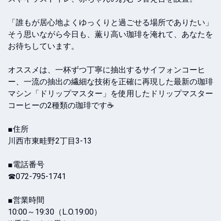
「誰もが居心地よくゆっくりと過ごせる場所でありたい」
そう思いながら今日も、薫り高い珈琲を淹れて、あなたを
お待ちしています。

オススメは、一杯ずつ丁寧に抽出するサイフォンコーヒ
ー、一流の抽出の繊細な技術を正確に再現した最新の珈琲
マシン「ドリップマスター」を使用したドリップマスター
コーヒーの2種類の珈琲です☕️

■住所

川西市東畦野2丁目3-13

■電話番号

☎︎072-795-1741

■営業時間

10:00～19:30（L.O.19:00）
