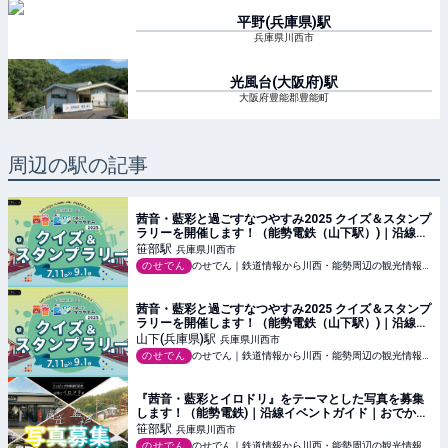
平野(兵庫県)
駅
兵庫県川西市
光風台(大阪府)
駅
大阪府豊能郡豊能町
周辺の駅の記事
茜音・藍彩と過ごすなつやすみ2025 クイズ＆スタンプ
ラリーを開催します！（能勢電鉄（山下駅）)｜沿線イ
ベントガイド｜おでかけ・沿線情報｜のせでん【能勢
笹部
駅
兵庫県川西市
電鉄】
のせでん
のせでん｜鉄道情報から川西・能勢周辺の観光情報まで【能勢電鉄】
茜音・藍彩と過ごすなつやすみ2025 クイズ＆スタンプ
ラリーを開催します！（能勢電鉄（山下駅）)｜沿線イ
ベントガイド｜おでかけ・沿線情報｜のせでん【能勢
山下(兵庫県)
駅
兵庫県川西市
電鉄】
のせでん
のせでん｜鉄道情報から川西・能勢周辺の観光情報まで【能勢電鉄】
『茜音・藍彩とイロドリ』をテーマとした写真を募集
します！（能勢電鉄)｜沿線イベントガイド｜おでか
け・沿線情報｜のせでん【能勢電鉄】
笹部
駅
兵庫県川西市
のせでん
のせでん｜鉄道情報から川西・能勢周辺の観光情報まで【能勢電鉄】