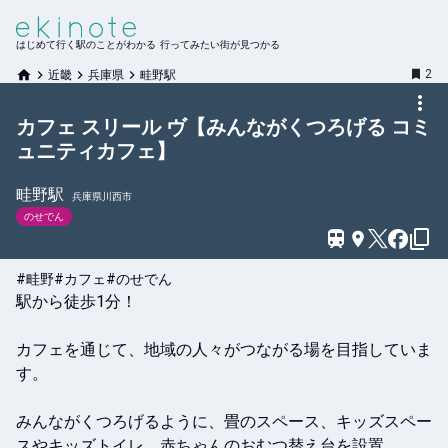
はじめて行く駅のことがわかる 行ってみたい街が見つかる
2
近畿
兵庫県
畦野駅
カフェ スリール ヴ【みんながくつろげる コミ
ュニティカフェ】
畦野
駅
兵庫県川西市
のせでん
#畦野
#カフェ
#のせでん
駅から徒歩1分！

カフェを通じて、地域の人々がつながる場を目指していま
す。

みんながくつろげるように、畳のスペース、キッズスペー
スやキッズトイレ、赤ちゃんのおむつ替え台を設置。
