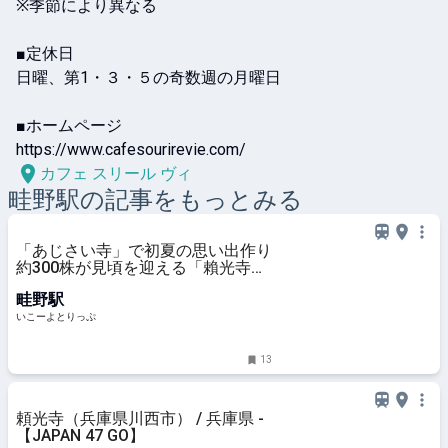
※季節により異なる

■定休日

日曜、第1・３・５の奇数週の月曜日

■ホームページ

https://www.cafesourirevie.com/
カフェ スリール ヴィ
畦野
駅の記事をもっとみる
「あじさい寺」で初夏の思い出作り
約300株が見頃を迎える「賴光寺」
| いこーよとりっぷ
畦野駅
いこーよとりっぷ
13
頼光寺（兵庫県川西市） / 兵庫県 -
【JAPAN 47 GO】