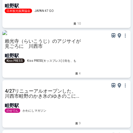
畦野駅
日本観光振興協会
JAPAN 47 GO
10
賴光寺（らいこうじ）のアジサイが
見ごろに 川西市
畦野駅
Kiss PRESS
Kiss PRESS(キッスプレス) | 街を、もっ
と楽しもう
4
4/27リニューアルオープンした、
川西市畦野のかき氷のゆきのこに行
ってきた！
畦野駅
のせでん
かわにしマガジン
9