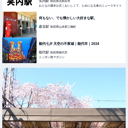
のニュースサイト
笑内
駅
秋田県北秋田市
おとなの週末公式｜おいしくて、ためになる食のニュースサイト
何もない、でも懐かしい大好きな駅。
森岳
駅
秋田県山本郡三種町
能代七夕 天空の不夜城｜能代市｜2024
能代
駅
秋田県能代市
ニッポン旅マガジン