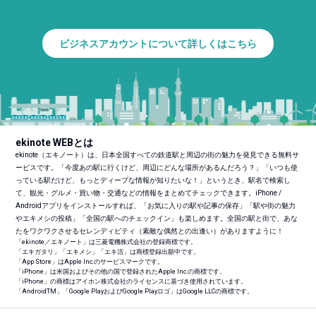
ビジネスアカウントについて詳しくはこちら
ekinote WEBとは
ekinote（エキノート）は、日本全国すべての鉄道駅と周辺の街の魅力を発見できる無料サ
ービスです。「今度あの駅に行くけど、周辺にどんな場所があるんだろう？」「いつも使
っている駅だけど、もっとディープな情報が知りたいな！」というとき、駅名で検索し
て、観光・グルメ・買い物・交通などの情報をまとめてチェックできます。iPhone /
Androidアプリをインストールすれば、「お気に入りの駅や記事の保存」「駅や街の魅力
やエキメシの投稿」「全国の駅へのチェックイン」も楽しめます。全国の駅と街で、あな
たをワクワクさせるセレンディピティ（素敵な偶然との出逢い）がありますように！
「ekinote／エキノート」は三菱電機株式会社の登録商標です。
「エキガタリ」「エキメシ」「エキ活」は商標登録出願中です。
「App Store」はApple Inc.のサービスマークです。
「iPhone」は米国およびその他の国で登録されたApple Inc.の商標です。
「iPhone」の商標はアイホン株式会社のライセンスに基づき使用されています。
「Android
TM
」「Google PlayおよびGoogle Playロゴ」はGoogle LLCの商標です。