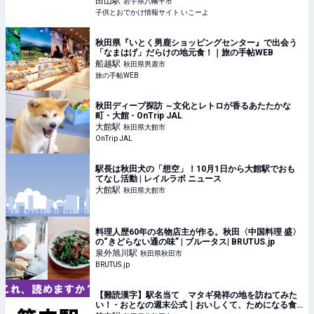
田山
駅
岩手県八幡平市
子供とおでかけ情報サイト いこーよ
秋田県『いとく男鹿ショッピングセンター』で出会う
「なまはげ」だらけの地元食！｜旅の手帖WEB
船越
駅
秋田県男鹿市
旅の手帖WEB
秋田ディープ探訪 ～文化とレトロが香るあたたかな
町・大館 - OnTrip JAL
大館
駅
秋田県大館市
OnTrip JAL
駅長は秋田犬の「想空」！10月1日から大館駅でおも
てなし活動 | レイルラボ ニュース
大館
駅
秋田県大館市
料理人歴60年の名物店主が作る。秋田〈中国料理 盛〉
の“きどらない通の味” | ブルータス| BRUTUS.jp
泉外旭川
駅
秋田県秋田市
BRUTUS.jp
【難読漢字】駅名当て マタギ発祥の地を訪ねてみた
い！ - おとなの週末公式｜おいしくて、ためになる食