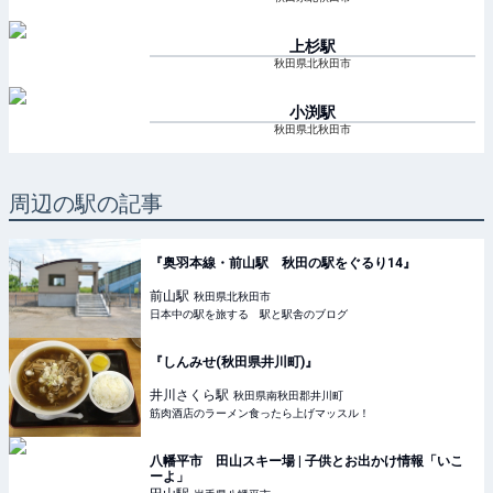
上杉
駅
秋田県北秋田市
小渕
駅
秋田県北秋田市
周辺の駅の記事
『奥羽本線・前山駅 秋田の駅をぐるり14』
前山
駅
秋田県北秋田市
日本中の駅を旅する 駅と駅舎のブログ
『しんみせ(秋田県井川町)』
井川さくら
駅
秋田県南秋田郡井川町
筋肉酒店のラーメン食ったら上げマッスル！
八幡平市 田山スキー場 | 子供とお出かけ情報「いこ
ーよ」