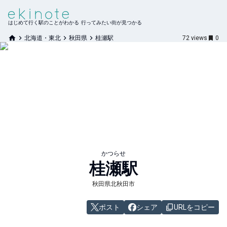
はじめて行く駅のことがわかる 行ってみたい街が見つかる
北海道・東北
秋田県
桂瀬駅
72
views
0
かつらせ
桂瀬
駅
秋田県北秋田市
ポスト
シェア
URLをコピー