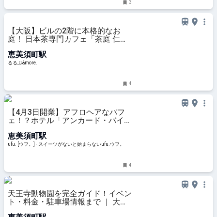
3
【大阪】ビルの2階に本格的なお
庭！ 日本茶専門カフェ「茶庭 仁」
で味わう八女茶と庭園の時間｜るる
恵美須町駅
ぶ&more.
るるぶ&more.
4
【4月3日開業】アフロヘアなパフ
ェ！？ホテル「アンカード・バイ・
リーガ 大阪なんば」で出会う“ネオ
恵美須町駅
OSAKAスイーツ”と純喫茶の味 -
ufu. [ウフ。]
ufu. [ウフ。] - スイーツがないと始まらないufu.ウフ。
4
天王寺動物園を完全ガイド！イベン
ト・料金・駐車場情報まで ｜ 大阪
ルッチ