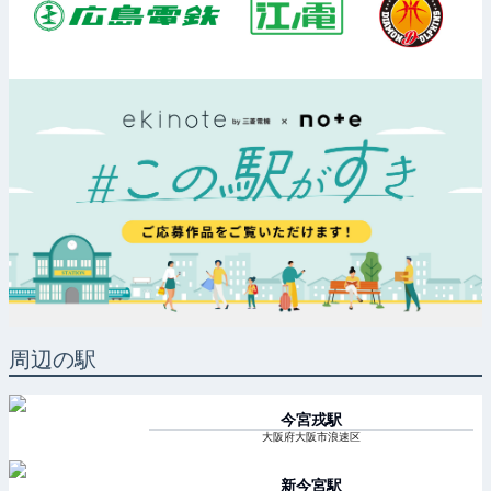
周辺の駅
今宮戎
駅
大阪府大阪市浪速区
新今宮
駅