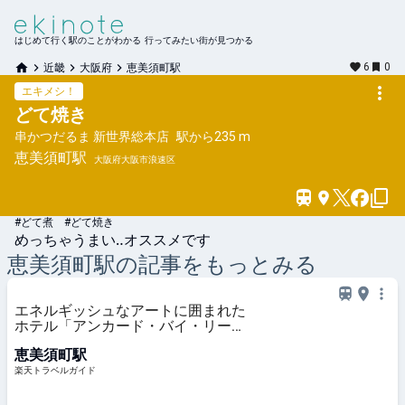
はじめて行く駅のことがわかる 行ってみたい街が見つかる
6
0
近畿
大阪府
恵美須町駅
エキメシ！
どて焼き
串かつだるま 新世界総本店
駅から
235 m
恵美須町
駅
大阪府大阪市浪速区
#どて煮 #どて焼き
めっちゃうまい‥オススメです
恵美須町
駅の記事をもっとみる
エネルギッシュなアートに囲まれた
ホテル「アンカード・バイ・リーガ
大阪なんば」開業 【楽天トラベ
恵美須町駅
ル】
楽天トラベルガイド