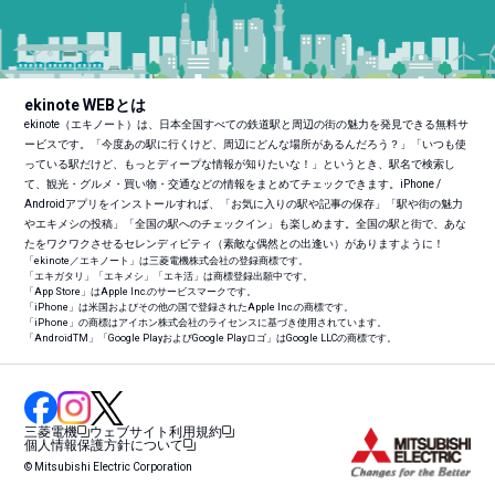
ekinote WEBとは
ekinote（エキノート）は、日本全国すべての鉄道駅と周辺の街の魅力を発見できる無料サ
ービスです。「今度あの駅に行くけど、周辺にどんな場所があるんだろう？」「いつも使
っている駅だけど、もっとディープな情報が知りたいな！」というとき、駅名で検索し
て、観光・グルメ・買い物・交通などの情報をまとめてチェックできます。iPhone /
Androidアプリをインストールすれば、「お気に入りの駅や記事の保存」「駅や街の魅力
やエキメシの投稿」「全国の駅へのチェックイン」も楽しめます。全国の駅と街で、あな
たをワクワクさせるセレンディピティ（素敵な偶然との出逢い）がありますように！
「ekinote／エキノート」は三菱電機株式会社の登録商標です。
「エキガタリ」「エキメシ」「エキ活」は商標登録出願中です。
「App Store」はApple Inc.のサービスマークです。
「iPhone」は米国およびその他の国で登録されたApple Inc.の商標です。
「iPhone」の商標はアイホン株式会社のライセンスに基づき使用されています。
「Android
TM
」「Google PlayおよびGoogle Playロゴ」はGoogle LLCの商標です。
三菱電機
ウェブサイト利用規約
個人情報保護方針について
© Mitsubishi Electric Corporation