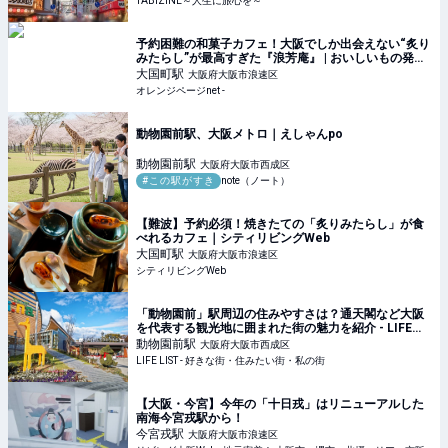
TABIZINE～人生に旅心を～
予約困難の和菓子カフェ！大阪でしか出会えない“炙り
みたらし”が最高すぎた『浪芳庵』 | おいしいもの発見 |
オレンジページnet
大国町
駅
大阪府大阪市浪速区
オレンジページnet -
動物園前駅、大阪メトロ｜えしゃんpo
動物園前
駅
大阪府大阪市西成区
#この駅がすき
note（ノート）
【難波】予約必須！焼きたての「炙りみたらし」が食
べれるカフェ｜シティリビングWeb
大国町
駅
大阪府大阪市浪速区
シティリビングWeb
「動物園前」駅周辺の住みやすさは？通天閣など大阪
を代表する観光地に囲まれた街の魅力を紹介 - LIFE
LIST - 好きな街・住みたい街・私の街
動物園前
駅
大阪府大阪市西成区
LIFE LIST - 好きな街・住みたい街・私の街
【大阪・今宮】今年の「十日戎」はリニューアルした
南海今宮戎駅から！
今宮戎
駅
大阪府大阪市浪速区