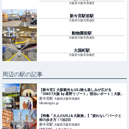
大阪府大阪市浪速区
新今宮駅前
駅
大阪府大阪市西成区
動物園前
駅
大阪府大阪市西成区
大国町
駅
大阪府大阪市浪速区
周辺の駅の記事
【新今宮】大阪観光もUSJ旅も楽しみが広がる
「OMO7大阪 by 星野リゾート」宿泊レポート｜大阪府
の泊まる＞ホテル｜Life Designs（ライフデザイン
新今宮
駅
大阪府大阪市浪速区
ズ）｜東海の暮らしのウェブマガジン
life-designs.jp
【特集「大人のUSJ＆大阪旅」】“疲れない”パークと
街の歩き方！1泊2日
新今宮
駅
大阪府大阪市浪速区