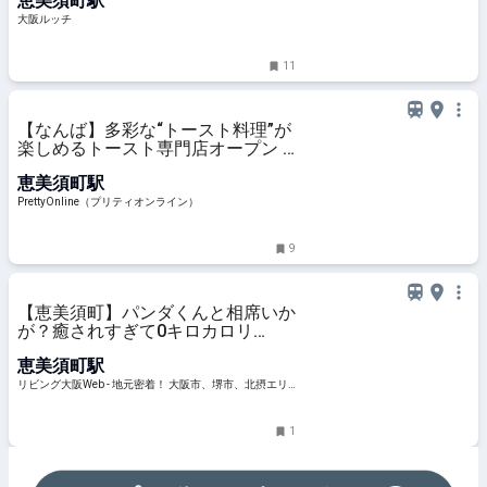
恵美須町駅
大阪ルッチ
11
【なんば】多彩な“トースト料理”が
楽しめるトースト専門店オープン |
PrettyOnline
恵美須町駅
PrettyOnline（プリティオンライン）
9
【恵美須町】パンダくんと相席いか
が？癒されすぎて0キロカロリ
ー？！「パンダ専門店・大阪ぱん
恵美須町駅
だ」
リビング大阪Web - 地元密着！ 大阪市、堺市、北摂エリ
ア、京阪沿線ほかのグルメ、イベント、お出かけ、習い
事情報
1