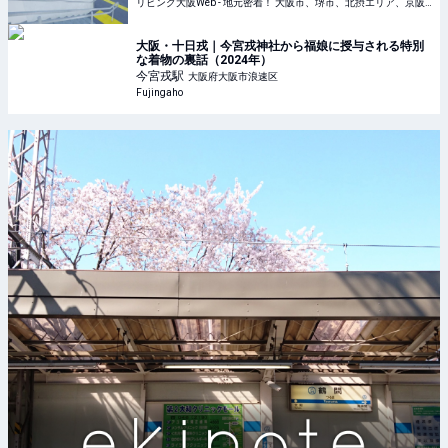
リビング大阪Web - 地元密着！ 大阪市、堺市、北摂エリア、京阪沿線ほかのグルメ、イベント、お出かけ、習い事情報
大阪・十日戎｜今宮戎神社から福娘に授与される特別
な着物の裏話（2024年）
今宮戎
駅
大阪府大阪市浪速区
Fujingaho