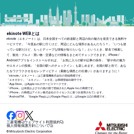
ekinote WEBとは
ekinote（エキノート）は、日本全国すべての鉄道駅と周辺の街の魅力を発見できる無料サ
ービスです。「今度あの駅に行くけど、周辺にどんな場所があるんだろう？」「いつも使
っている駅だけど、もっとディープな情報が知りたいな！」というとき、駅名で検索し
て、観光・グルメ・買い物・交通などの情報をまとめてチェックできます。iPhone /
Androidアプリをインストールすれば、「お気に入りの駅や記事の保存」「駅や街の魅力
やエキメシの投稿」「全国の駅へのチェックイン」も楽しめます。全国の駅と街で、あな
たをワクワクさせるセレンディピティ（素敵な偶然との出逢い）がありますように！
「ekinote／エキノート」は三菱電機株式会社の登録商標です。
「エキガタリ」「エキメシ」「エキ活」は商標登録出願中です。
「App Store」はApple Inc.のサービスマークです。
「iPhone」は米国およびその他の国で登録されたApple Inc.の商標です。
「iPhone」の商標はアイホン株式会社のライセンスに基づき使用されています。
「Android
TM
」「Google PlayおよびGoogle Playロゴ」はGoogle LLCの商標です。
三菱電機
ウェブサイト利用規約
個人情報保護方針について
© Mitsubishi Electric Corporation