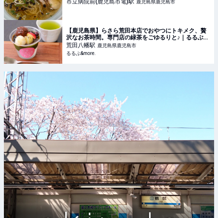
市立病院前(鹿児島市電)
駅
鹿児島県鹿児島市
【鹿児島県】らさら荒田本店でおやつにトキメク、贅
沢なお茶時間。専門店の緑茶をごゆるりと♪｜るるぶ
&more.
荒田八幡
駅
鹿児島県鹿児島市
るるぶ&more.