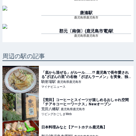
唐湊
駅
鹿児島県鹿児島市
郡元〔南側〕(鹿児島市電)
駅
鹿児島県鹿児島市
周辺の駅の記事
「底から混ぜる」がルール......!? 鹿児島で長年愛され
る"ざぼんの里"の名物「ざぼんラーメン」を実食、独
自の文化が面白い
騎射場
駅
鹿児島県鹿児島市
マイナビニュース
【荒田】コーヒーとスイーツが楽しめるおしゃれ空間
「チアキコーヒーワークス」Newオープン
荒田八幡
駅
鹿児島県鹿児島市
リビングかごしまWeb
日本料理みなと【アートホテル鹿児島】