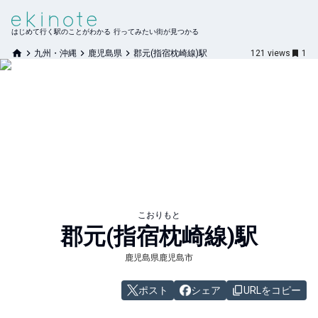
はじめて行く駅のことがわかる 行ってみたい街が見つかる
九州・沖縄
鹿児島県
郡元(指宿枕崎線)駅
121
views
1
こおりもと
郡元(指宿枕崎線)
駅
鹿児島県鹿児島市
ポスト
シェア
URLをコピー