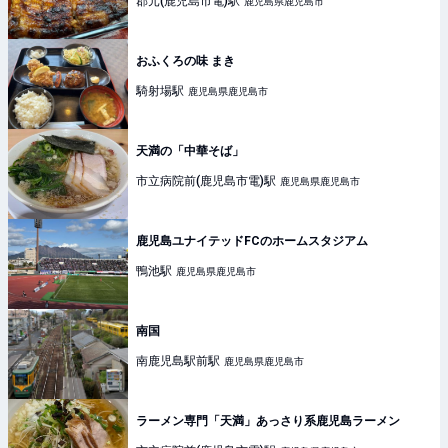
郡元(鹿児島市電)
駅
鹿児島県鹿児島市
おふくろの味 まき
騎射場
駅
鹿児島県鹿児島市
天満の「中華そば」
市立病院前(鹿児島市電)
駅
鹿児島県鹿児島市
鹿児島ユナイテッドFCのホームスタジアム
鴨池
駅
鹿児島県鹿児島市
南国
南鹿児島駅前
駅
鹿児島県鹿児島市
ラーメン専門「天満」あっさり系鹿児島ラーメン