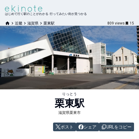
はじめて行く駅のことがわかる 行ってみたい街が見つかる
近畿
滋賀県
栗東駅
809
views
15
りっとう
栗東
駅
滋賀県栗東市
ポスト
シェア
URLをコピー