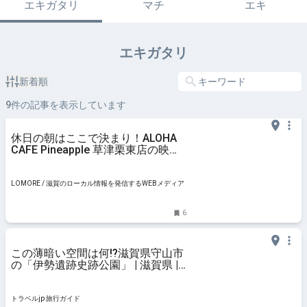
エキガタリ
マチ
エキ
エキガタリ
新着順
9
件の記事を表示しています
休日の朝はここで決まり！ALOHA
CAFE Pineapple 草津栗東店の映え
モーニング
LOMORE / 滋賀のローカル情報を発信するWEBメディア
6
この薄暗い空間は何!?滋賀県守山市
の「伊勢遺跡史跡公園」 | 滋賀県 |
トラベルjp 旅行ガイド
トラベルjp 旅行ガイド