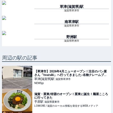
草津(滋賀県)
駅
滋賀県草津市
南草津
駅
滋賀県草津市
野洲
駅
滋賀県野洲市
周辺の駅の記事
【草津市】2026年4月ニューオープン！注目のパン屋
さん「tsuzuki」へ行ってきました♪名物クレームブリ
ュレやクロワッサンの食べ比べもレポート！ | NEWSjp
草津(滋賀県)
駅
滋賀県草津市
NEWSjp
滋賀・栗東/待望のオープン！栗東に誕生！麺屋こころ
に行ってきた
手原
駅
滋賀県栗東市
LOMORE / 滋賀のローカル情報を発信するWEBメディア