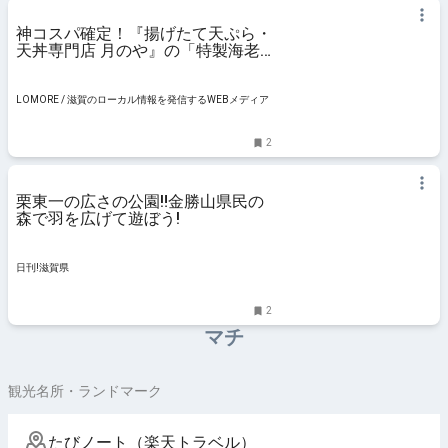
神コスパ確定！『揚げたて天ぷら・
天丼専門店 月のや』の「特製海老
天丼」が色々ととんでもなかった /
栗東市
LOMORE / 滋賀のローカル情報を発信するWEBメディア
2
栗東一の広さの公園‼金勝山県民の
森で羽を広げて遊ぼう!
日刊!滋賀県
2
マチ
観光名所・ランドマーク
たびノート（楽天トラベル）