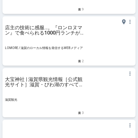
9
店主の技術に感服…。『ロンロヌマ
ン』で食べられる1000円ランチが
凄すぎた / 栗東市北中小路
LOMORE / 滋賀のローカル情報を発信するWEBメディア
2
大宝神社 | 滋賀県観光情報［公式観
光サイト］滋賀・びわ湖のすべてが
わかる！
滋賀観光
3