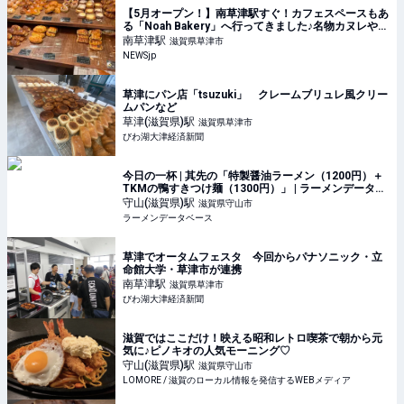
【5月オープン！】南草津駅すぐ！カフェスペースもあ
る「Noah Bakery」へ行ってきました♪名物カヌレやボ
リューム満点バーガーにママも子どもも大満足！ |
南草津
駅
滋賀県草津市
NEWSjp
NEWSjp
草津にパン店「tsuzuki」 クレームブリュレ風クリー
ムパンなど
草津(滋賀県)
駅
滋賀県草津市
びわ湖大津経済新聞
今日の一杯 | 其先の「特製醤油ラーメン（1200円）＋
TKMの鴨すきつけ麺（1300円）」 | ラーメンデータベ
ース
守山(滋賀県)
駅
滋賀県守山市
ラーメンデータベース
草津でオータムフェスタ 今回からパナソニック・立
命館大学・草津市が連携
南草津
駅
滋賀県草津市
びわ湖大津経済新聞
滋賀ではここだけ！映える昭和レトロ喫茶で朝から元
気に♪ピノキオの人気モーニング♡
守山(滋賀県)
駅
滋賀県守山市
LOMORE / 滋賀のローカル情報を発信するWEBメディア