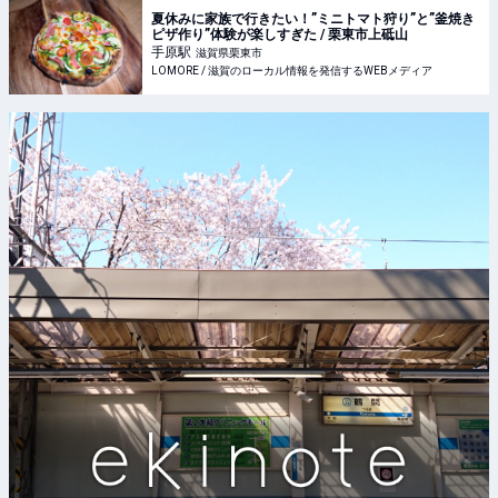
夏休みに家族で行きたい！”ミニトマト狩り”と”釜焼き
ピザ作り”体験が楽しすぎた / 栗東市上砥山
手原
駅
滋賀県栗東市
LOMORE / 滋賀のローカル情報を発信するWEBメディア