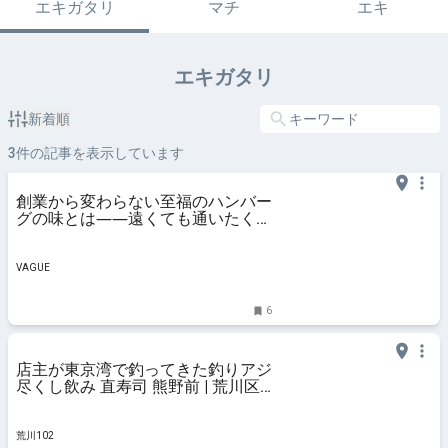
エキガタリ
マチ
エキ
エキガタリ
新着順
3
件の記事を表示しています
創業から変わらない至福のハンバー
グの味とは――遠くても通いたくな
る名店、荒川区・東尾久「レストラ
ン 山惣」【何度でも行きたい町洋
食＃09】 | VAGUE(ヴァーグ)
VAGUE
6
店主が東京湾で釣ってきた釣りアジ
尽くし飲み 直寿司 熊野前 | 荒川区
の地域情報サイト「荒川102」
荒川102