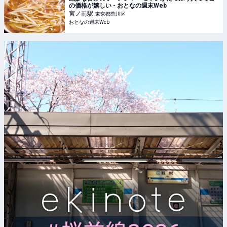
の価格が嬉しい - おとなの週末Web
宮ノ前
駅
東京都荒川区
おとなの週末Web