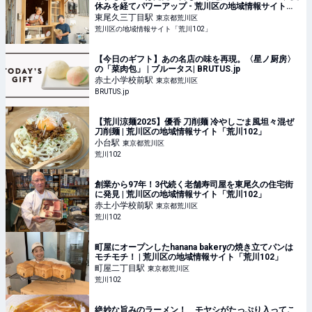
休みを経てパワーアップ - 荒川区の地域情報サイト
「荒川102」
東尾久三丁目
駅
東京都荒川区
荒川区の地域情報サイト「荒川102」
【今日のギフト】あの名店の味を再現。〈星ノ厨房〉
の「菜肉包」 | ブルータス| BRUTUS.jp
赤土小学校前
駅
東京都荒川区
BRUTUS.jp
【荒川涼麺2025】優香 刀削麺 冷やしごま風坦々混ぜ
刀削麺 | 荒川区の地域情報サイト「荒川102」
小台
駅
東京都荒川区
荒川102
創業から97年！3代続く老舗寿司屋を東尾久の住宅街
に発見 | 荒川区の地域情報サイト「荒川102」
赤土小学校前
駅
東京都荒川区
荒川102
町屋にオープンしたhanana bakeryの焼き立てパンは
モチモチ！ | 荒川区の地域情報サイト「荒川102」
町屋二丁目
駅
東京都荒川区
荒川102
絶妙な旨みのラーメン！ モヤシがたっぷり入ってこ