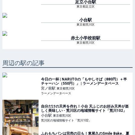
足立小台
駅
東京都足立区
小台
駅
東京都荒川区
赤土小学校前
駅
東京都荒川区
周辺の駅の記事
今日の一杯 | NARUTOの「もやしそば（880円）＋半
チャーハン（550円）」 | ラーメンデータベース
宮ノ前
駅
東京都荒川区
ラーメンデータベース
自分だけの天丼を作れ！小台 天ふじのお好み天丼が楽
しく美味しい - 荒川区の地域情報サイト「荒川102」
小台
駅
東京都荒川区
荒川区の地域情報サイト「荒川102」
ふわもちパンは完売の日も！東尾久のSmile Bake、夏