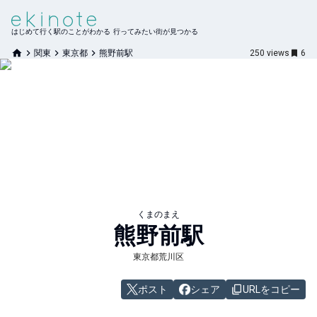
はじめて行く駅のことがわかる 行ってみたい街が見つかる
関東
東京都
熊野前駅
250
views
6
くまのまえ
熊野前
駅
東京都荒川区
ポスト
シェア
URLをコピー