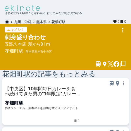
はじめて行く駅のことがわかる 行ってみたい街が見つかる
5
0
九州・沖縄
熊本県
花畑町駅
エキメシ！
刺身盛り合わせ
五郎八 本店
駅から
81 m
花畑町
駅
熊本県熊本市中央区
花畑町
駅の記事をもっとみる
【中央区】10年間毎日カレーを食
べ続けてきた男の”1年限定”カレー
屋「ゾウノハナ」が街にオープン！
花畑町駅
| 肥後ジャーナル – 熊本の今をお届
けするメディアサイト
肥後ジャーナル – 熊本の今をお届けするメディアサイト
4