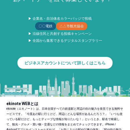
▶ 企業名・自治体名カラーバッジで投稿
〇〇電鉄
△△市観光協会
▶ 沿線住民と共創する投稿キャンペーン
▶ 全国から集客できるデジタルスタンプラリー
ビジネスアカウントについて詳しくはこちら
ekinote WEBとは
ekinote（エキノート）は、日本全国すべての鉄道駅と周辺の街の魅力を発見できる無料サ
ービスです。「今度あの駅に行くけど、周辺にどんな場所があるんだろう？」「いつも使
っている駅だけど、もっとディープな情報が知りたいな！」というとき、駅名で検索し
て、観光・グルメ・買い物・交通などの情報をまとめてチェックできます。iPhone /
Androidアプリをインストールすれば、「お気に入りの駅や記事の保存」「駅や街の魅力