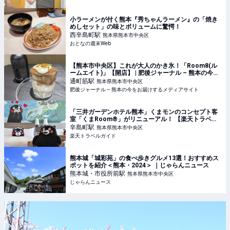
小ラーメンが付く熊本『秀ちゃんラーメン』の「焼き
めしセット」の味とボリュームに驚愕！
西辛島町
駅
熊本県熊本市中央区
おとなの週末Web
【熊本市中央区】これが大人のかき氷！「Room8(ル
ームエイト)」【開店】 | 肥後ジャーナル – 熊本の今を
お届けするメディアサイト
通町筋
駅
熊本県熊本市中央区
肥後ジャーナル – 熊本の今をお届けするメディアサイト
「三井ガーデンホテル熊本」くまモンのコンセプト客
室「くまRoom®」がリニューアル！ 【楽天トラベ
ル】
辛島町
駅
熊本県熊本市中央区
楽天トラベルガイド
熊本城「城彩苑」の食べ歩きグルメ13選！おすすめス
ポットを紹介＜熊本・2024＞ ｜じゃらんニュース
熊本城・市役所前
駅
熊本県熊本市中央区
じゃらんニュース