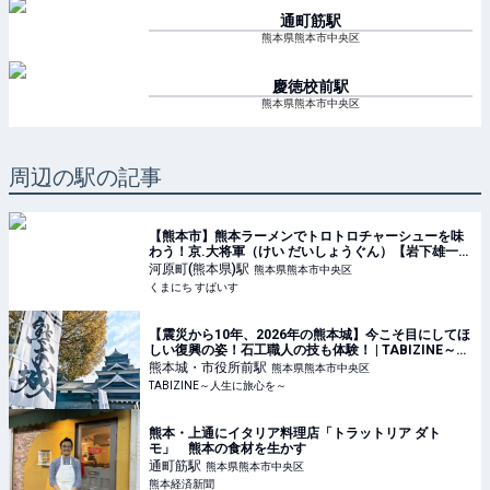
通町筋
駅
熊本県熊本市中央区
慶徳校前
駅
熊本県熊本市中央区
周辺の駅の記事
【熊本市】熊本ラーメンでトロトロチャーシューを味
わう！京.大将軍（けい だいしょうぐん）【岩下雄一郎
のラーメン探訪記】 | くまにち すぱいす
河原町(熊本県)
駅
熊本県熊本市中央区
くまにち すぱいす
【震災から10年、2026年の熊本城】今こそ目にしてほ
しい復興の姿！石工職人の技も体験！ | TABIZINE～人
生に旅心を～
熊本城・市役所前
駅
熊本県熊本市中央区
TABIZINE～人生に旅心を～
熊本・上通にイタリア料理店「トラットリア ダト
モ」 熊本の食材を生かす
通町筋
駅
熊本県熊本市中央区
熊本経済新聞