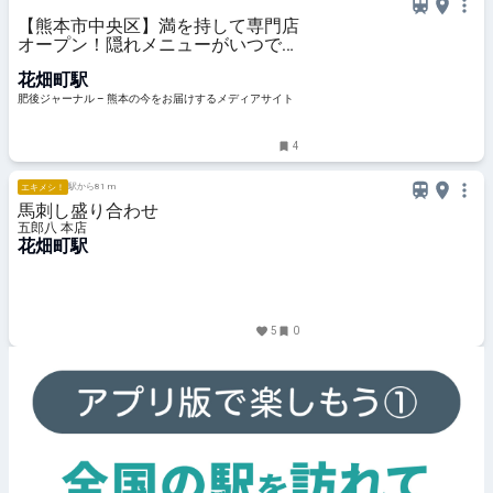
【熊本市中央区】満を持して専門店
オープン！隠れメニューがいつでも
食べられるようになったよ！「胡麻
花畑町駅
と辣」 | 肥後ジャーナル – 熊本の今
をお届けするメディアサイト
肥後ジャーナル – 熊本の今をお届けするメディアサイト
4
駅から81 m
エキメシ！
馬刺し盛り合わせ
五郎八 本店
花畑町駅
5
0