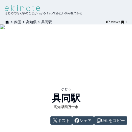
はじめて行く駅のことがわかる 行ってみたい街が見つかる
四国
高知県
具同駅
87
views
1
ぐどう
具同
駅
高知県四万十市
ポスト
シェア
URLをコピー