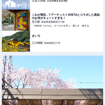
土佐入野
駅
高知県幡多郡黒潮町
これが宿坊…？アーティストSHETAとコラボした高知
のお寺がキュートすぎる！
窪川
駅
高知県高岡郡四万十町
「colocal コロカル」ローカルを学ぶ・暮らす・旅する
きいろ
江川崎
駅
高知県四万十市