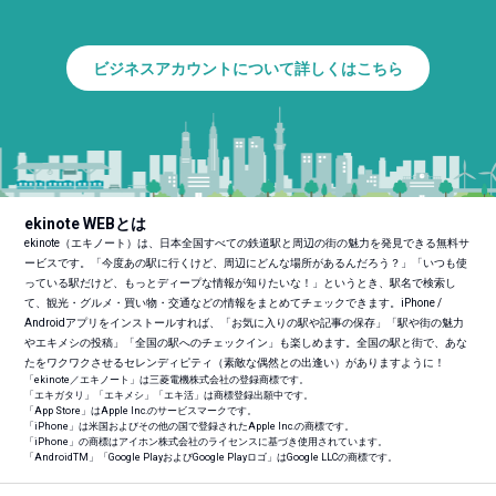
ビジネスアカウントについて詳しくはこちら
ekinote WEBとは
ekinote（エキノート）は、日本全国すべての鉄道駅と周辺の街の魅力を発見できる無料サ
ービスです。「今度あの駅に行くけど、周辺にどんな場所があるんだろう？」「いつも使
っている駅だけど、もっとディープな情報が知りたいな！」というとき、駅名で検索し
て、観光・グルメ・買い物・交通などの情報をまとめてチェックできます。iPhone /
Androidアプリをインストールすれば、「お気に入りの駅や記事の保存」「駅や街の魅力
やエキメシの投稿」「全国の駅へのチェックイン」も楽しめます。全国の駅と街で、あな
たをワクワクさせるセレンディピティ（素敵な偶然との出逢い）がありますように！
「ekinote／エキノート」は三菱電機株式会社の登録商標です。
「エキガタリ」「エキメシ」「エキ活」は商標登録出願中です。
「App Store」はApple Inc.のサービスマークです。
「iPhone」は米国およびその他の国で登録されたApple Inc.の商標です。
「iPhone」の商標はアイホン株式会社のライセンスに基づき使用されています。
「Android
TM
」「Google PlayおよびGoogle Playロゴ」はGoogle LLCの商標です。