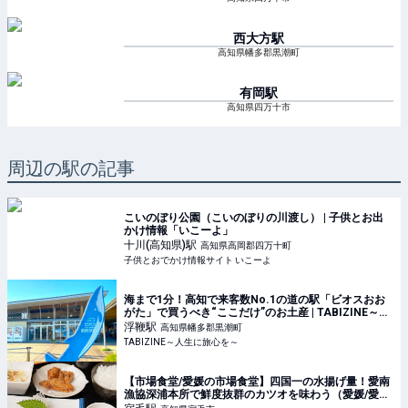
西大方
駅
高知県幡多郡黒潮町
有岡
駅
高知県四万十市
周辺の駅の記事
こいのぼり公園（こいのぼりの川渡し） | 子供とお出
かけ情報「いこーよ」
十川(高知県)
駅
高知県高岡郡四万十町
子供とおでかけ情報サイト いこーよ
海まで1分！高知で来客数No.1の道の駅「ビオスおお
がた」で買うべき“ここだけ”のお土産 | TABIZINE～人
生に旅心を～
浮鞭
駅
高知県幡多郡黒潮町
TABIZINE～人生に旅心を～
【市場食堂/愛媛の市場食堂】四国一の水揚げ量！愛南
漁協深浦本所で鮮度抜群のカツオを味わう（愛媛/愛南
町）