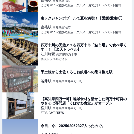
宿毛
駅
高知県宿毛市
えぷりweb～愛媛の新店、グルメ、おでかけ、イベント情報
南レクジャンボプールで夏を満喫！【愛媛/愛南町】
宿毛
駅
高知県宿毛市
えぷりweb～愛媛の新店、グルメ、おでかけ、イベント情報
四万十川の天然アユを四万十市「鮎市場」で食べ尽く
す！！ 【楽天トラベル】
江川崎
駅
高知県四万十市
楽天トラベルガイド
予土線から土佐くろしお鉄道への乗り換え駅
若井
駅
高知県高岡郡四万十町
【高知県四万十町】地域食材を活かした四万十町発の
やきそば専門店「くぼかわ食堂」がオープン
窪川
駅
高知県高岡郡四万十町
STRAIGHT PRESS
今日、今、202502062327入ったので。