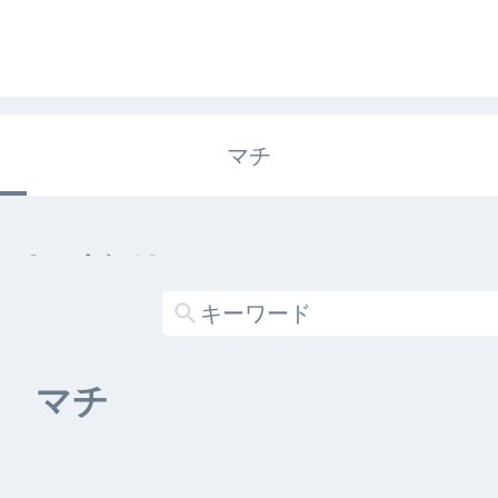
マチ
エキガタリ
する記事がありません
マチ