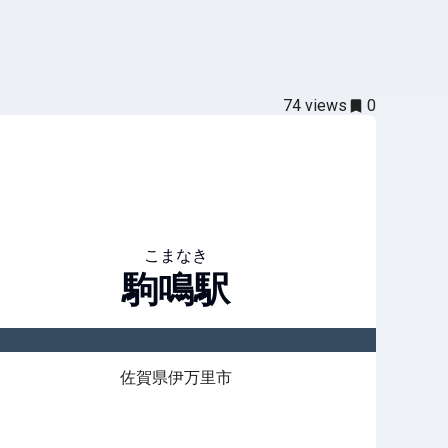
74
views
0
こまなき
駒鳴
駅
佐賀県伊万里市