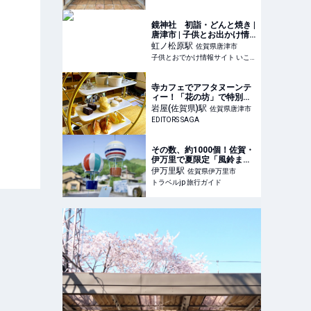
鏡神社 初詣・どんと焼き |
唐津市 | 子供とお出かけ情
報「いこーよ」
虹ノ松原
駅
佐賀県唐津市
子供とおでかけ情報サイト いこーよ
寺カフェでアフタヌーンテ
ィー！「花の坊」で特別感
と安らぎを｜EDITORS
岩屋(佐賀県)
駅
佐賀県唐津市
SAGA
EDITORS SAGA
その数、約1000個！佐賀・
伊万里で夏限定「風鈴まつ
り」開催 | 佐賀県 | トラベル
伊万里
駅
佐賀県伊万里市
jp 旅行ガイド
トラベルjp 旅行ガイド