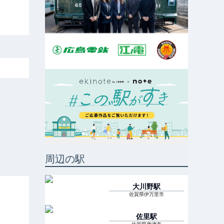
周辺の駅
大川野
駅
佐賀県伊万里市
佐里
駅