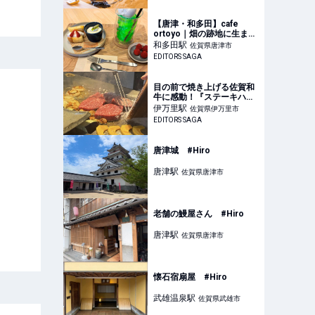
の夏休みステイ｜メルキュ
ール佐賀唐津リゾート | 佐
賀県唐津市 | いこーよとり
【唐津・和多田】cafe
っぷ
ortoyo｜畑の跡地に生まれ
た、米粉シフォンと「居る
和多田
駅
佐賀県唐津市
場所」のカフェ｜EDITORS
EDITORS SAGA
SAGA
目の前で焼き上げる佐賀和
牛に感動！『ステーキハウ
ス つじ川』で過ごす至福の
伊万里
駅
佐賀県伊万里市
ランチタイム｜EDITORS
EDITORS SAGA
SAGA
唐津城 #Hiro
唐津
駅
佐賀県唐津市
老舗の鰻屋さん #Hiro
唐津
駅
佐賀県唐津市
懐石宿扇屋 #Hiro
武雄温泉
駅
佐賀県武雄市