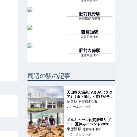
佐賀県唐津市
肥前長野
駅
佐賀県伊万里市
西相知
駅
佐賀県唐津市
肥前久保
駅
佐賀県唐津市
周辺の駅の記事
天山多久温泉TAQUA（タク
ア） | 食・癒し・遊びがそ
ろう！佐賀・多久市「天山
多久
駅
佐賀県多久市
多久温泉TAQUA」家族で楽
いこーよとりっぷ
しむ温泉リゾート | 佐賀県
多久市 | いこーよとりっぷ
メルキュール佐賀唐津リゾ
ート 夏休みイベント2026 |
虹の松原の海辺で夏満喫！
東唐津
駅
佐賀県唐津市
唐津の文化と遊びがが満載
いこーよとりっぷ