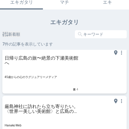
エキガタリ
マチ
エキ
エキガタリ
新着順
7
件の記事を表示しています
日帰り広島の旅〜絶景の下瀬美術館
へ
45歳からの心のラグジュアリーメディア
4
厳島神社に訪れたら立ち寄りたい。
〈世界一美しい美術館〉と広島の美
食を巡る開運旅
Hanako Web