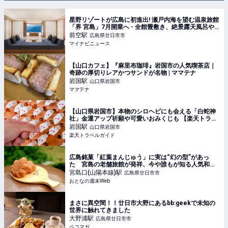
星野リゾートが広島に初進出! 瀬戸内海を望む温泉旅館
「界 宮島」7月開業へ - 全館畳敷き、絶景露天風呂や
古代サウナも
前空
駅
広島県廿日市市
マイナビニュース
【山口カフェ】『麻里布珈琲』岩国市の人気喫茶店｜
奇跡の厚切りレアかつサンドが名物 | ママテナ
岩国
駅
山口県岩国市
ママテナ
【山口県岩国市】本物のシロヘビにも会える「白蛇神
社」金運アップ祈願や可愛いおみくじも 【楽天トラベ
ル】
岩国
駅
山口県岩国市
楽天トラベルガイド
広島銘菓「紅葉まんじゅう」に実は“幻の型”があっ
た 宮島の老舗旅館が発祥、今や誰もが知る人気和菓
子になった背景に迫る - おとなの週末Web
宮島口(山陽本線)
駅
広島県廿日市市
おとなの週末Web
まさに異空間！！廿日市大野にあるbb:geekで未知の
世界に触れてきました
大野浦
駅
広島県廿日市市
ペコマガ