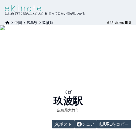
はじめて行く駅のことがわかる 行ってみたい街が見つかる
中国
広島県
玖波駅
645
views
8
くば
玖波
駅
広島県大竹市
ポスト
シェア
URLをコピー