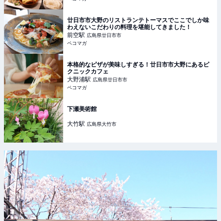
廿日市市大野のリストランテトーマスでここでしか味
わえないこだわりの料理を堪能してきました！
前空
駅
広島県廿日市市
ペコマガ
本格的なピザが美味しすぎる！廿日市市大野にあるピ
クニックカフェ
大野浦
駅
広島県廿日市市
ペコマガ
下瀬美術館
大竹
駅
広島県大竹市