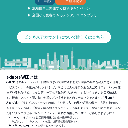
〇〇電鉄
△△市観光協会
▶ 沿線住民と共創する投稿キャンペーン
▶ 全国から集客できるデジタルスタンプラリー
ビジネスアカウントについて詳しくはこちら
ekinote WEBとは
ekinote（エキノート）は、日本全国すべての鉄道駅と周辺の街の魅力を発見できる無料サ
ービスです。「今度あの駅に行くけど、周辺にどんな場所があるんだろう？」「いつも使
っている駅だけど、もっとディープな情報が知りたいな！」というとき、駅名で検索し
て、観光・グルメ・買い物・交通などの情報をまとめてチェックできます。iPhone /
Androidアプリをインストールすれば、「お気に入りの駅や記事の保存」「駅や街の魅力
やエキメシの投稿」「全国の駅へのチェックイン」も楽しめます。全国の駅と街で、あな
たをワクワクさせるセレンディピティ（素敵な偶然との出逢い）がありますように！
「ekinote／エキノート」は三菱電機株式会社の登録商標です。
「エキガタリ」「エキメシ」「エキ活」は商標登録出願中です。
「App Store」はApple Inc.のサービスマークです。