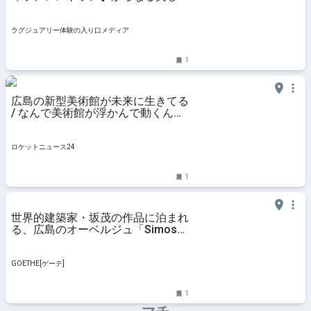
アート複合施設「SIMOSE（シモ
セ）」に注目
ラグジュアリー体験の入り口メディア
1
広島の新型美術館が未来に生きてる
/ なんで美術館が浮かんで動くんだ
よ… 広島県大竹市「下瀬美術館」
ロケットニュース24
1
世界的建築家・坂茂の作品に泊まれ
る、広島のオーベルジュ「Simose
Art Garden Villa」
GOETHE[ゲーテ]
1