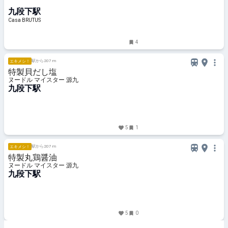
設計した、新進気鋭のレストラン。
九段下駅
Casa BRUTUS
4
駅から207 m
エキメシ！
特製貝だし塩
ヌードル マイスター 源九
九段下駅
5
1
駅から207 m
エキメシ！
特製丸鶏醤油
ヌードル マイスター 源九
九段下駅
5
0