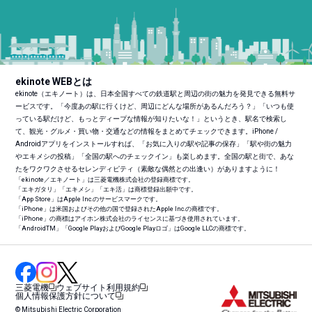
ekinote WEBとは
ekinote（エキノート）は、日本全国すべての鉄道駅と周辺の街の魅力を発見できる無料サ
ービスです。「今度あの駅に行くけど、周辺にどんな場所があるんだろう？」「いつも使
っている駅だけど、もっとディープな情報が知りたいな！」というとき、駅名で検索し
て、観光・グルメ・買い物・交通などの情報をまとめてチェックできます。iPhone /
Androidアプリをインストールすれば、「お気に入りの駅や記事の保存」「駅や街の魅力
やエキメシの投稿」「全国の駅へのチェックイン」も楽しめます。全国の駅と街で、あな
たをワクワクさせるセレンディピティ（素敵な偶然との出逢い）がありますように！
「ekinote／エキノート」は三菱電機株式会社の登録商標です。
「エキガタリ」「エキメシ」「エキ活」は商標登録出願中です。
「App Store」はApple Inc.のサービスマークです。
「iPhone」は米国およびその他の国で登録されたApple Inc.の商標です。
「iPhone」の商標はアイホン株式会社のライセンスに基づき使用されています。
「Android
TM
」「Google PlayおよびGoogle Playロゴ」はGoogle LLCの商標です。
三菱電機
ウェブサイト利用規約
個人情報保護方針について
© Mitsubishi Electric Corporation