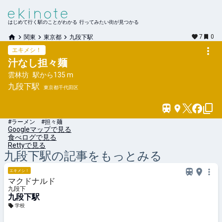
はじめて行く駅のことがわかる 行ってみたい街が見つかる
7
0
関東
東京都
九段下駅
エキメシ！
汁なし担々麺
雲林坊
駅から
135 m
九段下
駅
東京都千代田区
#ラーメン #担々麺
Googleマップで見る
食べログで見る
Rettyで見る
九段下
駅の記事をもっとみる
エキメシ！
マクドナルド
九段下
九段下駅
学校