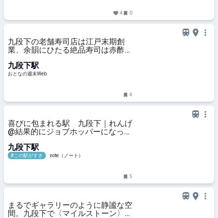
4
0
九段下の老舗寿司店は江戸末期創
業、余韻にひたる絶品寿司は赤酢の
シャリにネタが引き立つ
九段下駅
おとなの週末Web
4
喜びに包まれる駅 九段下｜れんげ
@結果的にジョブホッパーになった
人
九段下駅
#この駅がすき
note（ノート）
5
まるでギャラリーのように静謐な空
間。九段下で〈マイルストーン〉が