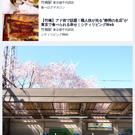
ログマガジン
竹橋
駅
東京都千代田区
食べログマガジン
【竹橋】アド街で話題！職人技が光る“静岡の名店”が
東京で食べられる幸せ｜シティリビングWeb
竹橋
駅
東京都千代田区
シティリビングWeb