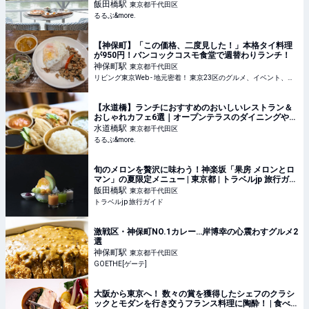
&more.
飯田橋
駅
東京都千代田区
るるぶ&more.
【神保町】「この価格、二度見した！」本格タイ料理
が950円！バンコックコスモ食堂で週替わりランチ！
神保町
駅
東京都千代田区
リビング東京Web - 地元密着！ 東京23区のグルメ、イベント、お出かけ、習い事情報
【水道橋】ランチにおすすめのおいしいレストラン＆
おしゃれカフェ6選｜オープンテラスのダイニングや女
子会にぴったりなお店も｜るるぶ&more.
水道橋
駅
東京都千代田区
るるぶ&more.
旬のメロンを贅沢に味わう！神楽坂「果房 メロンとロ
マン」の夏限定メニュー | 東京都 | トラベルjp 旅行ガイ
ド
飯田橋
駅
東京都千代田区
トラベルjp 旅行ガイド
激戦区・神保町NO.1カレー…岸博幸の心震わすグルメ2
選
神保町
駅
東京都千代田区
GOETHE[ゲーテ]
大阪から東京へ！ 数々の賞を獲得したシェフのクラシ
ックとモダンを行き交うフランス料理に陶酔！ | 食べ