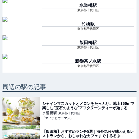
水道橋
駅
東京都千代田区
竹橋
駅
東京都千代田区
飯田橋
駅
東京都千代田区
新御茶ノ水
駅
東京都千代田区
周辺の駅の記事
シャインマスカットとメロンをたっぷり。地上150mで
楽しむ“宝石のような”アフタヌーンティーが始まる
水道橋
駅
東京都千代田区
「マイナビウーマン」
【飯田橋】おすすめランチ5選｜海外気分が味わえるレ
ストランから、おしゃれなカフェまで｜るるぶ