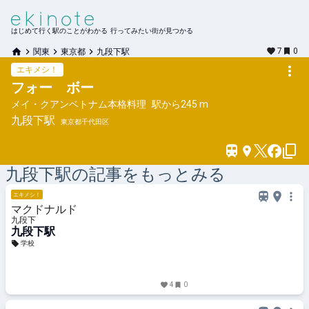
はじめて行く駅のことがわかる 行ってみたい街が見つかる
7
0
関東
東京都
九段下駅
エキメシ！
フォー ボー
メイ・クアンベトナム本格料理
駅から
245 m
九段下
駅
東京都千代田区
九段下
駅の記事をもっとみる
エキメシ！
マクドナルド
九段下
九段下駅
学校
4
0