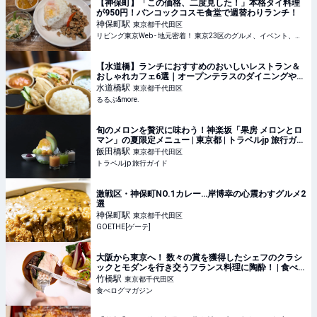
【神保町】「この価格、二度見した！」本格タイ料理
が950円！バンコックコスモ食堂で週替わりランチ！
神保町
駅
東京都千代田区
リビング東京Web - 地元密着！ 東京23区のグルメ、イベント、お出かけ、習い事情報
【水道橋】ランチにおすすめのおいしいレストラン＆
おしゃれカフェ6選｜オープンテラスのダイニングや女
子会にぴったりなお店も｜るるぶ&more.
水道橋
駅
東京都千代田区
るるぶ&more.
旬のメロンを贅沢に味わう！神楽坂「果房 メロンとロ
マン」の夏限定メニュー | 東京都 | トラベルjp 旅行ガイ
ド
飯田橋
駅
東京都千代田区
トラベルjp 旅行ガイド
激戦区・神保町NO.1カレー…岸博幸の心震わすグルメ2
選
神保町
駅
東京都千代田区
GOETHE[ゲーテ]
大阪から東京へ！ 数々の賞を獲得したシェフのクラシ
ックとモダンを行き交うフランス料理に陶酔！ | 食べ
ログマガジン
竹橋
駅
東京都千代田区
食べログマガジン