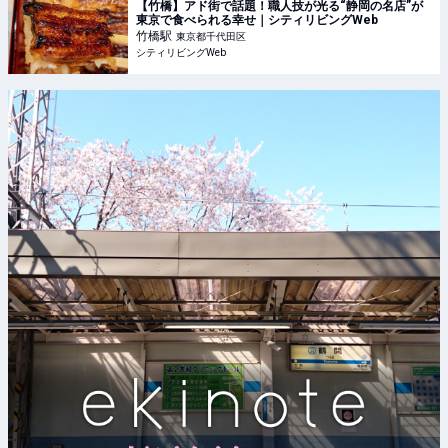
【竹橋】アド街で話題！職人技が光る“静岡の名店”が
東京で食べられる幸せ｜シティリビングWeb
竹橋
駅
東京都千代田区
シティリビングWeb