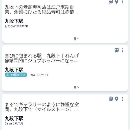
九段下の老舗寿司店は江戸末期創
業、余韻にひたる絶品寿司は赤酢の
シャリにネタが引き立つ
九段下駅
おとなの週末Web
4
喜びに包まれる駅 九段下｜れんげ
@結果的にジョブホッパーになった
人
九段下駅
#この駅がすき
note（ノート）
5
まるでギャラリーのように静謐な空
間。九段下で〈マイルストーン〉が
設計した、新進気鋭のレストラン。
九段下駅
Casa BRUTUS