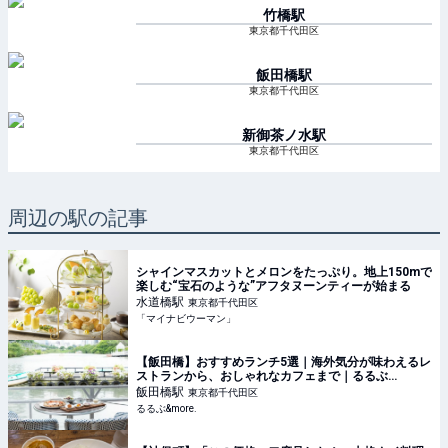
竹橋
駅
東京都千代田区
飯田橋
駅
東京都千代田区
新御茶ノ水
駅
東京都千代田区
周辺の駅の記事
シャインマスカットとメロンをたっぷり。地上150mで
楽しむ“宝石のような”アフタヌーンティーが始まる
水道橋
駅
東京都千代田区
「マイナビウーマン」
【飯田橋】おすすめランチ5選｜海外気分が味わえるレ
ストランから、おしゃれなカフェまで｜るるぶ
&more.
飯田橋
駅
東京都千代田区
るるぶ&more.