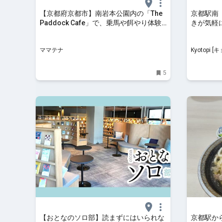
【京都府京都市】南岩本公園内の「The
京都駅南
Paddock Cafe」で、乗馬や餌やり体験
きが気軽
イベントを開催 | ママテナ
ママテナ
Kyotopi [キョウトピ]
ルメ
5
【おとなのソロ部】読まずにはいられな
京都駅か