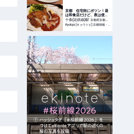
京都 住宅街にポツン！昼
は和食店だけど、夜は使い
やすいイタリアンに「ポン
十条(近鉄線)
駅
京都府京都市
テ・ソリーゾ」
Kyotopi [キョウトピ] 京都情報・観光・旅行・グルメ
南区