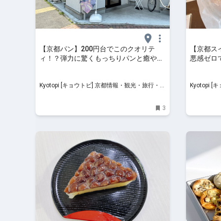
【京都パン】200円台でこのクオリテ
【京都ス
ィ！？弾力に驚くもっちりパンと癒やし
悪感ゼロ
の接客が魅力の新店
ツ」が凄
Kyotopi [キョウトピ] 京都情報・観光・旅行・グ
Kyotopi [キョウトピ]
ルメ
ルメ
3