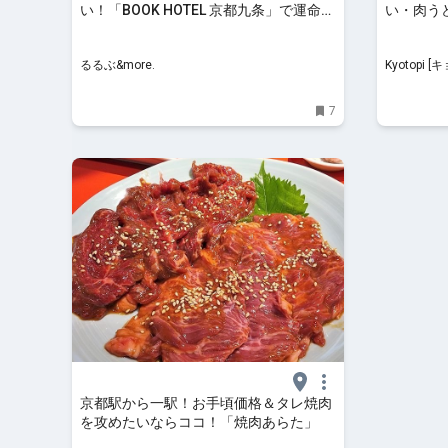
い！「BOOK HOTEL 京都九条」で運命の
い・肉う
一冊を見つけるステイ｜るるぶ&more.
「sugur
るるぶ&more.
Kyotopi [キョウトピ]
メ
7
京都駅から一駅！お手頃価格＆タレ焼肉
を攻めたいならココ！「焼肉あらた」