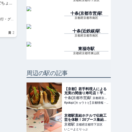
京都府京都市下京区
ぼちょ
十条(京都市営)
駅
京都府京都市南区
十条(近鉄線)
駅
2
京都府京都市南区
東福寺
駅
京都府京都市東山区
周辺の駅の記事
【京都】若手料理人による
充実の間借り寿司店！平日
夜限定「寿司 寅のや」
十条(京都市営)
駅
京都府京都
Kyotopi [キョウトピ] 京都情報・観光・旅行・グルメ
市南区
京都駅直結ホテルで伝統工
芸を体験！20ブース集結の
夏休みイベント「まなぶん
京都
駅
京都府京都市下京区
か in 京都駅ビル」 | いこー
いこーよとりっぷ