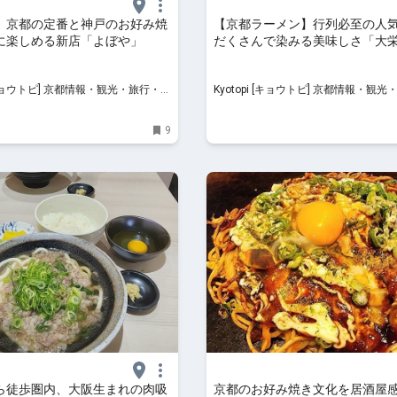
 京都の定番と神戸のお好み焼
【京都ラーメン】行列必至の人
に楽しめる新店「よぼや」
だくさんで染みる美味しさ「大
ン 本店」
 京都情報・観光・旅行・グ
Kyotopi [キョウトピ] 京都情報・観光・旅行・グ
ルメ
9
ら徒歩圏内、大阪生まれの肉吸
京都のお好み焼き文化を居酒屋