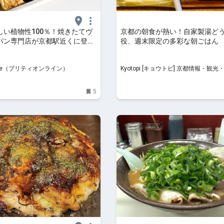
しい植物性100％！焼きたてヴ
京都の朝食が熱い！自家製湯ど
パン専門店が京都駅近くに登場
役、週末限定の多彩な朝ごはん
line
前「キツネ日和」
nline（プリティオンライン）
Kyotopi [キョウトピ] 京都情報・観光・旅行・グ
ルメ
5