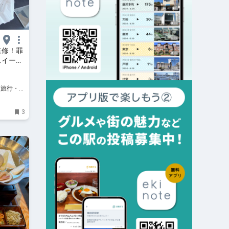
監修！罪
スイー
3