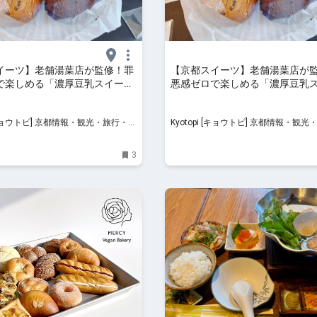
イーツ】老舗湯葉店が監修！罪
【京都スイーツ】老舗湯葉店が
で楽しめる「濃厚豆乳スイー
悪感ゼロで楽しめる「濃厚豆乳
い
ツ」が凄い
 京都情報・観光・旅行・グ
Kyotopi [キョウトピ] 京都情報・観光・旅行・グ
ルメ
3