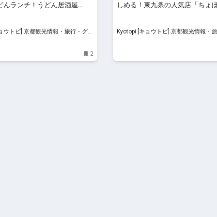
どんランチ！うどん居酒屋
しめる！東九条の人気店「ちょ
u」
ぼ」
 京都観光情報・旅行・グル
Kyotopi [キョウトピ] 京都観光情報・旅行・グル
メ
2