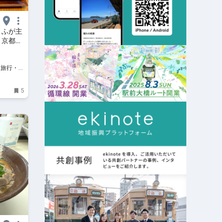
うふが主
 京都駅
5