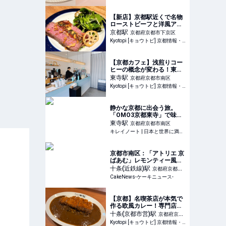
よとりっぷ
【新店】京都駅近くで名物
ローストビーフと洋風アテ
を気軽に！昼飲みでもでき
京都
駅
京都府京都市下京区
る「SUNS」
Kyotopi [キョウトピ] 京都情報・観光・旅行・グルメ
【京都カフェ】浅煎りコー
ヒーの概念が変わる！東寺
で見つけた"澄み切った"極
東寺
駅
京都府京都市南区
上の一杯
Kyotopi [キョウトピ] 京都情報・観光・旅行・グルメ
静かな京都に出会う旅。
「OMO3京都東寺」で味わ
う“心の時空トリップ” | キ
東寺
駅
京都府京都市南区
レイノート
キレイノート | 日本と世界に満ち溢れている“キレイ“をさがして、旅をする人のノート
京都市南区：「アトリエ 京
ばあむ」レモンティー風味
の新ミニバウムクーヘン登
十条(近鉄線)
駅
京都府京都市
場
CakeNews-ケーキニュース-
南区
【京都】名喫茶店が本気で
作る欧風カレー！専門店を
喫茶店横にオープン「カレ
十条(京都市営)
駅
京都府京都
ーショップYC」
Kyotopi [キョウトピ] 京都情報・観光・旅行・グルメ
市南区