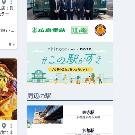
気店！具
栄ラーメ
9
周辺の駅
東寺
駅
京都府京都市南区
京都
駅
感覚で楽