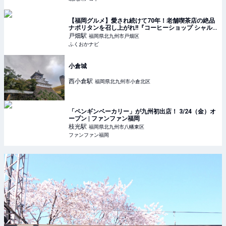
【福岡グルメ】愛され続けて70年！老舗喫茶店の絶品
ナポリタンを召し上がれ!!『コーヒーショップ シャル
ム』 | ふくおかナビ
戸畑
駅
福岡県北九州市戸畑区
ふくおかナビ
小倉城
西小倉
駅
福岡県北九州市小倉北区
「ペンギンベーカリー」が九州初出店！ 3/24（金）オ
ープン | ファンファン福岡
枝光
駅
福岡県北九州市八幡東区
ファンファン福岡