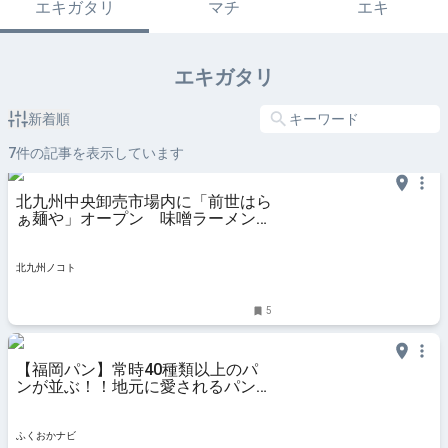
エキガタリ
マチ
エキ
エキガタリ
新着順
7
件の記事を表示しています
北九州中央卸売市場内に「前世はら
ぁ麺や」オープン 味噌ラーメン＆
味宝卵の卵天丼【北九州市小倉北
区】
北九州ノコト
5
【福岡パン】常時40種類以上のパ
ンが並ぶ！！地元に愛されるパン屋
さん！！『パン工房リーブル』 | ふ
くおかナビ
ふくおかナビ