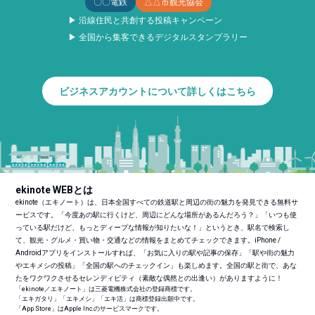
〇〇電鉄
△△市観光協会
▶ 沿線住民と共創する投稿キャンペーン
▶ 全国から集客できるデジタルスタンプラリー
ビジネスアカウントについて詳しくはこちら
ekinote WEBとは
ekinote（エキノート）は、日本全国すべての鉄道駅と周辺の街の魅力を発見できる無料サ
ービスです。「今度あの駅に行くけど、周辺にどんな場所があるんだろう？」「いつも使
っている駅だけど、もっとディープな情報が知りたいな！」というとき、駅名で検索し
て、観光・グルメ・買い物・交通などの情報をまとめてチェックできます。iPhone /
Androidアプリをインストールすれば、「お気に入りの駅や記事の保存」「駅や街の魅力
やエキメシの投稿」「全国の駅へのチェックイン」も楽しめます。全国の駅と街で、あな
たをワクワクさせるセレンディピティ（素敵な偶然との出逢い）がありますように！
「ekinote／エキノート」は三菱電機株式会社の登録商標です。
「エキガタリ」「エキメシ」「エキ活」は商標登録出願中です。
「App Store」はApple Inc.のサービスマークです。