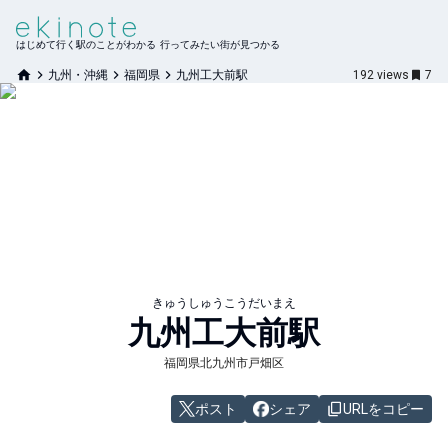
はじめて行く駅のことがわかる 行ってみたい街が見つかる
九州・沖縄
福岡県
九州工大前駅
192
views
7
きゅうしゅうこうだいまえ
九州工大前
駅
福岡県北九州市戸畑区
ポスト
シェア
URLをコピー