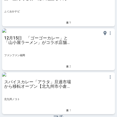
ん！！『おおむら亭』 | ふくおかナ
ビ
ふくおかナビ
9
12月15日 「ゴーゴーカレー」と
「山小屋ラーメン」がコラボ店舗出
店！ | ファンファン福岡
ファンファン福岡
2
スパイスカレー「アラタ」旦過市場
から移転オープン【北九州市小倉北
区】 | 北九州ノコト
北九州ノコト
1