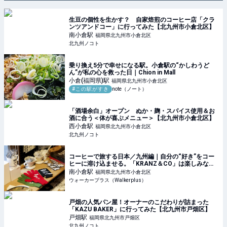
生豆の個性を生かす？ 自家焙煎のコーヒー店「クラ
ンツアンドコー」に行ってみた【北九州市小倉北区】
南小倉
駅
福岡県北九州市小倉北区
北九州ノコト
乗り換え5分で幸せになる駅。小倉駅の“かしわうど
ん”が私の心を救った日｜Chion in Mall
小倉(福岡県)
駅
福岡県北九州市小倉北区
#この駅がすき
note（ノート）
「酒場余白」オープン ぬか・麹・スパイス使用＆お
酒に合う＜体が喜ぶメニュー＞【北九州市小倉北区】
西小倉
駅
福岡県北九州市小倉北区
北九州ノコト
コーヒーで旅する日本／九州編｜自分の“好き”をコー
ヒーに溶け込ませる。「KRANZ＆CO」は楽しみなが
ら地域のロースタリーに(1/2)｜ウォーカープラス
南小倉
駅
福岡県北九州市小倉北区
ウォーカープラス（Walkerplus）
戸畑の人気パン屋！オーナーのこだわりが詰まった
「KAZU BAKER」に行ってみた【北九州市戸畑区】
戸畑
駅
福岡県北九州市戸畑区
北九州ノコト