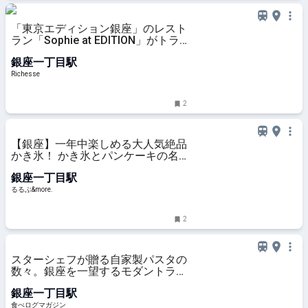
「東京エディション銀座」のレスト
ラン「Sophie at EDITION」がトラ
ットリアスタイルにリニューアル
銀座一丁目駅
Richesse
2
【銀座】一年中楽しめる大人気絶品
かき氷！ かき氷とパンケーキの名
店「Vinefru銀座」へ｜るるぶ
銀座一丁目駅
&more.
るるぶ&more.
2
スターシェフが贈る自家製パスタの
数々。銀座を一望するモダントラッ
トリア（東京・銀座） | 食べログマ
銀座一丁目駅
ガジン
食べログマガジン