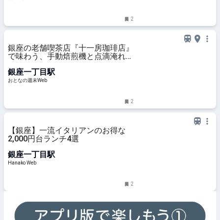
2
銀座の老舗喫茶店『十一房珈琲店』
で味わう、手動焙煎機と点滴淹れが
生む"まろい"コーヒー
銀座一丁目駅
おとなの週末Web
2
【銀座】一流イタリアンのお得な
2,000円台ランチ4選
銀座一丁目駅
Hanako Web
2