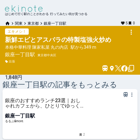
はじめて行く駅のことがわかる 行ってみたい街が見つかる
5
0
関東
東京都
銀座一丁目駅
エキメシ！
新鮮エビとアスバラの特製塩強火炒め
本格中華料理 陳家私菜 丸の内店
駅から
349 m
銀座一丁目
駅
東京都中央区
出張
1,848円
銀座一丁目
駅の記事をもっとみる
銀座のおすすめランチ23選｜おし
ゃれカフェから、ひとりでゆっくり
楽しめる人気レストラン、老舗の洋
銀座一丁目駅
食・和食まで！｜るるぶ&more.
るるぶ&more.
2