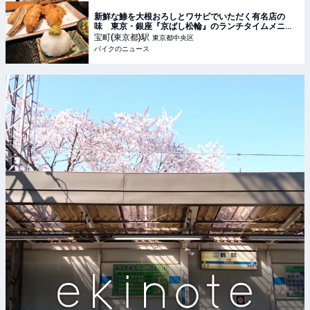
新鮮な鯵を大根おろしとワサビでいただく有名店の
味 東京・銀座『京ばし松輪』のランチタイムメニュ
ーは一択!! 美味しいアジフライを求めて走る旅
宝町(東京都)
駅
東京都中央区
バイクのニュース