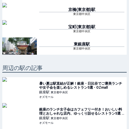
京橋(東京都)
駅
東京都中央区
宝町(東京都)
駅
東京都中央区
東銀座
駅
東京都中央区
周辺の駅の記事
暑い夏は駅直結が正解！銀座・日比谷でご褒美ランチ
や女子会を楽しめるレストラン5選 - OZmall
銀座
駅
東京都中央区
オズモール
銀座のランチ女子会はカフェフリー付き！おいしい料
理とおしゃれな店内、ゆっくり話せるレストラン5選 -
OZmall
銀座
駅
東京都中央区
オズモール