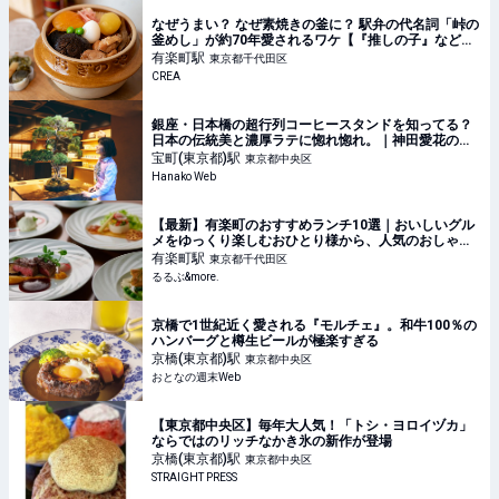
なぜうまい？ なぜ素焼きの釜に？ 駅弁の代名詞「峠の
釜めし」が約70年愛されるワケ【『推しの子』などア
ニメコラボも！】
有楽町
駅
東京都千代田区
CREA
銀座・日本橋の超行列コーヒースタンドを知ってる？
日本の伝統美と濃厚ラテに惚れ惚れ。｜神田愛花の
「間違いない街、銀座。」第15回
宝町(東京都)
駅
東京都中央区
Hanako Web
【最新】有楽町のおすすめランチ10選｜おいしいグル
メをゆっくり楽しむおひとり様から、人気のおしゃれ
デートまで！｜るるぶ&more.
有楽町
駅
東京都千代田区
るるぶ&more.
京橋で1世紀近く愛される『モルチェ』。和牛100％の
ハンバーグと樽生ビールが極楽すぎる
京橋(東京都)
駅
東京都中央区
おとなの週末Web
【東京都中央区】毎年大人気！「トシ・ヨロイヅカ」
ならではのリッチなかき氷の新作が登場
京橋(東京都)
駅
東京都中央区
STRAIGHT PRESS