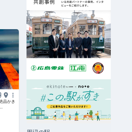
絶品かき
re.