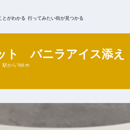
ことがわかる 行ってみたい街が見つかる
ット バニラアイス添え
ン
駅から
166 m