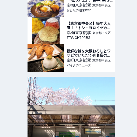
『モルチェ』。和牛100％
のハンバーグと樽生ビール
京橋(東京都)
駅
東京都中央区
が極楽すぎる
おとなの週末Web
【東京都中央区】毎年大人
気！「トシ・ヨロイヅカ」
ならではのリッチなかき氷
京橋(東京都)
駅
東京都中央区
の新作が登場
STRAIGHT PRESS
新鮮な鯵を大根おろしとワ
サビでいただく有名店の
味 東京・銀座『京ばし松
宝町(東京都)
駅
東京都中央区
輪』のランチタイムメニュ
バイクのニュース
ーは一択!! 美味しいアジフ
ライを求めて走る旅