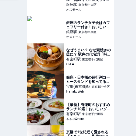
や女子会を楽しめるレスト
銀座
駅
東京都中央区
ラン5選 - OZmall
オズモール
銀座のランチ女子会はカフ
ェフリー付き！おいしい料
理とおしゃれな店内、ゆっ
銀座
駅
東京都中央区
くり話せるレストラン5選 -
オズモール
OZmall
なぜうまい？ なぜ素焼きの
釜に？ 駅弁の代名詞「峠の
釜めし」が約70年愛される
有楽町
駅
東京都千代田区
ワケ【『推しの子』などア
CREA
ニメコラボも！】
銀座・日本橋の超行列コー
ヒースタンドを知ってる？
日本の伝統美と濃厚ラテに
宝町(東京都)
駅
東京都中央区
惚れ惚れ。｜神田愛花の
Hanako Web
「間違いない街、銀座。」
第15回
【最新】有楽町のおすすめ
ランチ10選｜おいしいグル
メをゆっくり楽しむおひと
有楽町
駅
東京都千代田区
り様から、人気のおしゃれ
るるぶ&more.
デートまで！｜るるぶ
&more.
京橋で1世紀近く愛される