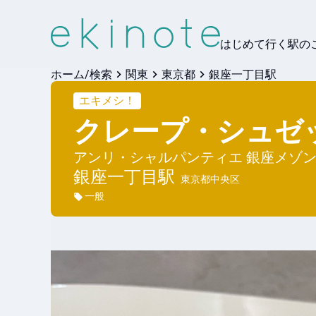
はじめて行く駅の
ホーム/検索
関東
東京都
銀座一丁目駅
エキメシ！
クレープ・シュゼ
アンリ・シャルパンティエ 銀座メゾ
銀座一丁目
駅
東京都中央区
一般