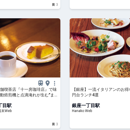
3
舗喫茶店『十一房珈琲店』で味
【銀座】一流イタリアンのお得な2
動焙煎機と点滴淹れが生む"ま
円台ランチ4選
ーヒー
丁目駅
銀座一丁目駅
末Web
Hanako Web
3