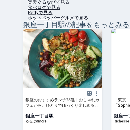
楽天ぐるなびで見る
食べログで見る
Rettyで見る
ホットペッパーグルメで見る
銀座一丁目
駅の記事をもっとみる
銀座のおすすめランチ23選｜おしゃれカ
「東京エ
フェから、ひとりでゆっくり楽しめる人
「Soph
気レストラン、老舗の洋食・和食まで！
スタイル
銀座一丁目駅
銀座一
｜るるぶ&more.
るるぶ&more.
Richesse