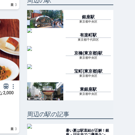
周辺の駅
3
銀座
駅
東京都中央区
有楽町
駅
東京都千代田区
京橋(東京都)
駅
東京都中央区
宝町(東京都)
駅
東京都中央区
東銀座
駅
,000
東京都中央区
周辺の駅の記事
3
暑い夏は駅直結が正解！銀
座・日比谷でご褒美ランチ