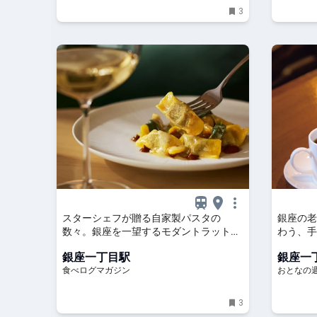
3
スターシェフが贈る自家製パスタの
銀座の老
数々。銀座を一望するモダントラットリ
わう、手
ア（東京・銀座） | 食べログマガジン
ろい"コ
銀座一丁目駅
銀座一
食べログマガジン
おとなの週
3