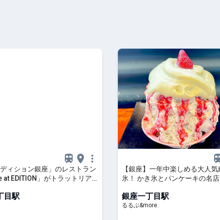
ディション銀座」のレストラン
【銀座】一年中楽しめる大人気
ie at EDITION」がトラットリア
氷！ かき氷とパンケーキの名店
にリニューアル
「Vinefru銀座」へ｜るるぶ&mo
丁目駅
銀座一丁目駅
るるぶ&more.