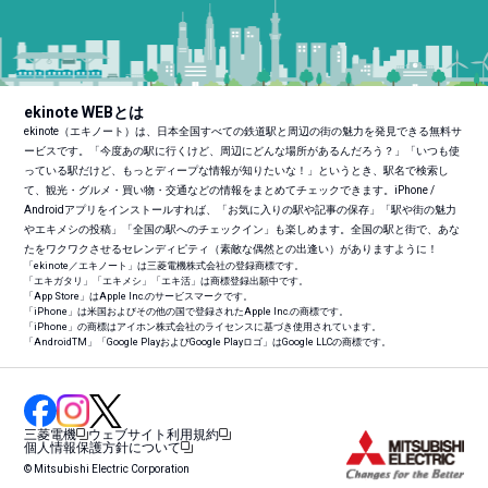
ekinote WEBとは
ekinote（エキノート）は、日本全国すべての鉄道駅と周辺の街の魅力を発見できる無料サ
ービスです。「今度あの駅に行くけど、周辺にどんな場所があるんだろう？」「いつも使
っている駅だけど、もっとディープな情報が知りたいな！」というとき、駅名で検索し
て、観光・グルメ・買い物・交通などの情報をまとめてチェックできます。iPhone /
Androidアプリをインストールすれば、「お気に入りの駅や記事の保存」「駅や街の魅力
やエキメシの投稿」「全国の駅へのチェックイン」も楽しめます。全国の駅と街で、あな
たをワクワクさせるセレンディピティ（素敵な偶然との出逢い）がありますように！
「ekinote／エキノート」は三菱電機株式会社の登録商標です。
「エキガタリ」「エキメシ」「エキ活」は商標登録出願中です。
「App Store」はApple Inc.のサービスマークです。
「iPhone」は米国およびその他の国で登録されたApple Inc.の商標です。
「iPhone」の商標はアイホン株式会社のライセンスに基づき使用されています。
「Android
TM
」「Google PlayおよびGoogle Playロゴ」はGoogle LLCの商標です。
三菱電機
ウェブサイト利用規約
個人情報保護方針について
© Mitsubishi Electric Corporation