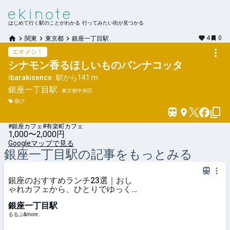
はじめて行く駅のことがわかる 行ってみたい街が見つかる
4
0
関東
東京都
銀座一丁目駅
エキメシ！
シナモン香るほしいものパンナコッタ
ibarakisence
駅から
141 m
銀座一丁目
駅
東京都中央区
遊び
#銀座カフェ
#有楽町カフェ
1,000〜2,000円
Googleマップで見る
銀座一丁目
駅の記事をもっとみる
銀座のおすすめランチ23選｜おし
ゃれカフェから、ひとりでゆっくり
楽しめる人気レストラン、老舗の洋
銀座一丁目駅
食・和食まで！｜るるぶ&more.
るるぶ&more.