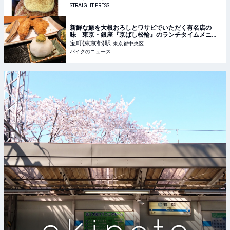
STRAIGHT PRESS
新鮮な鯵を大根おろしとワサビでいただく有名店の
味 東京・銀座『京ばし松輪』のランチタイムメニュ
ーは一択!! 美味しいアジフライを求めて走る旅
宝町(東京都)
駅
東京都中央区
バイクのニュース