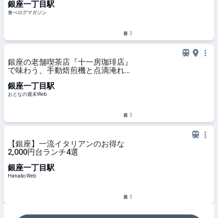
銀座一丁目駅
ガジン
食べログマガジン
3
銀座の老舗喫茶店『十一房珈琲店』
で味わう、手動焙煎機と点滴淹れが
生む"まろい"コーヒー
銀座一丁目駅
おとなの週末Web
3
【銀座】一流イタリアンのお得な
2,000円台ランチ4選
銀座一丁目駅
Hanako Web
3