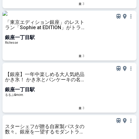
3
「東京エディション銀座」のレスト
ラン「Sophie at EDITION」がトラ
ットリアスタイルにリニューアル
銀座一丁目駅
Richesse
3
【銀座】一年中楽しめる大人気絶品
かき氷！ かき氷とパンケーキの名
店「Vinefru銀座」へ｜るるぶ
銀座一丁目駅
&more.
るるぶ&more.
3
スターシェフが贈る自家製パスタの
数々。銀座を一望するモダントラッ
トリア（東京・銀座） | 食べログマ