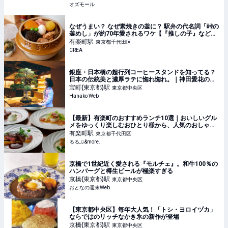
オズモール
なぜうまい？ なぜ素焼きの釜に？ 駅弁の代名詞「峠の
釜めし」が約70年愛されるワケ【『推しの子』などア
ニメコラボも！】
有楽町
駅
東京都千代田区
CREA
銀座・日本橋の超行列コーヒースタンドを知ってる？
日本の伝統美と濃厚ラテに惚れ惚れ。｜神田愛花の
「間違いない街、銀座。」第15回
宝町(東京都)
駅
東京都中央区
Hanako Web
【最新】有楽町のおすすめランチ10選｜おいしいグル
メをゆっくり楽しむおひとり様から、人気のおしゃれ
デートまで！｜るるぶ&more.
有楽町
駅
東京都千代田区
るるぶ&more.
京橋で1世紀近く愛される『モルチェ』。和牛100％の
ハンバーグと樽生ビールが極楽すぎる
京橋(東京都)
駅
東京都中央区
おとなの週末Web
【東京都中央区】毎年大人気！「トシ・ヨロイヅカ」
ならではのリッチなかき氷の新作が登場
京橋(東京都)
駅
東京都中央区