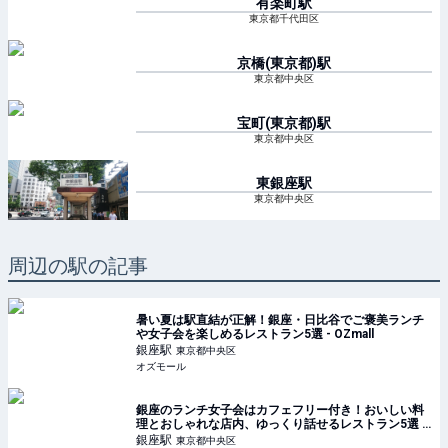
有楽町
駅
東京都千代田区
京橋(東京都)
駅
東京都中央区
宝町(東京都)
駅
東京都中央区
東銀座
駅
東京都中央区
周辺の駅の記事
暑い夏は駅直結が正解！銀座・日比谷でご褒美ランチ
や女子会を楽しめるレストラン5選 - OZmall
銀座
駅
東京都中央区
オズモール
銀座のランチ女子会はカフェフリー付き！おいしい料
理とおしゃれな店内、ゆっくり話せるレストラン5選 -
OZmall
銀座
駅
東京都中央区