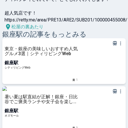
超人気店です！

https://retty.me/area/PRE13/ARE2/SUB201/100000455008/
松屋の裏あたり
銀座
駅の記事をもっとみる
東京・銀座の美味しいおすすめ人気
グルメ3選｜シティリビングWeb
銀座駅
シティリビングWeb
1
暑い夏は駅直結が正解！銀座・日比
谷でご褒美ランチや女子会を楽しめ
るレストラン5選 - OZmall
銀座駅
オズモール
3