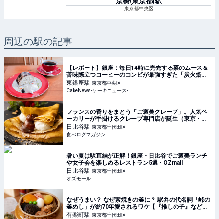
京橋(東京都)
駅
東京都中央区
周辺の駅の記事
【レポート】銀座：毎日14時に完売する栗のムース＆
苦味際立つコーヒーのコンビが最強すぎた「炭火焙煎
珈琲.凛 本店」8月5日より移転リニューアルオープン
東銀座
駅
東京都中央区
CakeNews-ケーキニュース-
フランスの香りをまとう「ご褒美クレープ」。人気ベ
ーカリーが手掛けるクレープ専門店が誕生（東京・日
比谷） | 食べログマガジン
日比谷
駅
東京都千代田区
食べログマガジン
暑い夏は駅直結が正解！銀座・日比谷でご褒美ランチ
や女子会を楽しめるレストラン5選 - OZmall
日比谷
駅
東京都千代田区
オズモール
なぜうまい？ なぜ素焼きの釜に？ 駅弁の代名詞「峠の
釜めし」が約70年愛されるワケ【『推しの子』などア
ニメコラボも！】
有楽町
駅
東京都千代田区