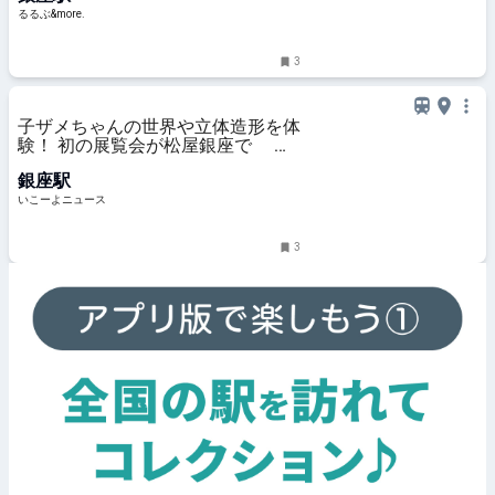
るるぶ&more.
3
子ザメちゃんの世界や立体造形を体
験！ 初の展覧会が松屋銀座で 描
き下ろしグッズも
銀座駅
いこーよニュース
3