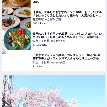
CREA
【最新】有楽町のおすすめランチ10選｜おいしいグル
メをゆっくり楽しむおひとり様から、人気のおしゃれ
デートまで！｜るるぶ&more.
有楽町
駅
東京都千代田区
るるぶ&more.
銀座のおすすめランチ23選｜おしゃれカフェから、ひ
とりでゆっくり楽しめる人気レストラン、老舗の洋
食・和食まで！｜るるぶ&more.
銀座一丁目
駅
東京都中央区
るるぶ&more.
「東京エディション銀座」のレストラン「Sophie at
EDITION」がトラットリアスタイルにリニューアル
銀座一丁目
駅
東京都中央区
Richesse