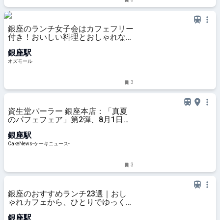
銀座のランチ女子会はカフェフリー
付き！おいしい料理とおしゃれな店
内、ゆっくり話せるレストラン5選
銀座駅
- OZmall
オズモール
3
資生堂パーラー 銀座本店：「真夏
のパフェフェア」第2弾、8月1日よ
り1ヵ月限定展開 25周年記念第2
銀座駅
弾なども登場
CakeNews-ケーキニュース-
3
銀座のおすすめランチ23選｜おし
ゃれカフェから、ひとりでゆっくり
楽しめる人気レストラン、老舗の洋
銀座駅
食・和食まで！｜るるぶ&more.