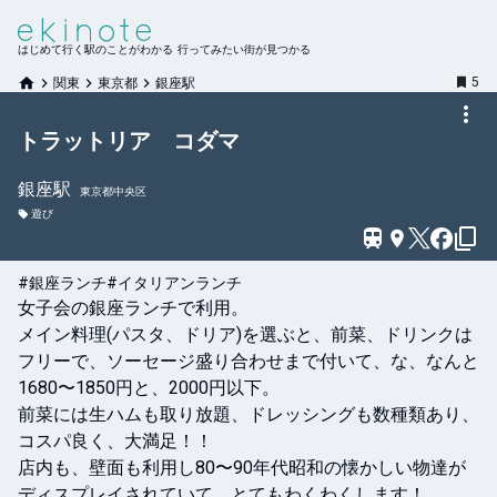
はじめて行く駅のことがわかる 行ってみたい街が見つかる
5
関東
東京都
銀座駅
トラットリア コダマ
銀座
駅
東京都中央区
遊び
#銀座ランチ
#イタリアンランチ
女子会の銀座ランチで利用。

メイン料理(パスタ、ドリア)を選ぶと、前菜、ドリンクは
フリーで、ソーセージ盛り合わせまで付いて、な、なんと
1680〜1850円と、2000円以下。

前菜には生ハムも取り放題、ドレッシングも数種類あり、
コスパ良く、大満足！！

店内も、壁面も利用し80〜90年代昭和の懐かしい物達が
ディスプレイされていて、とてもわくわくします！
