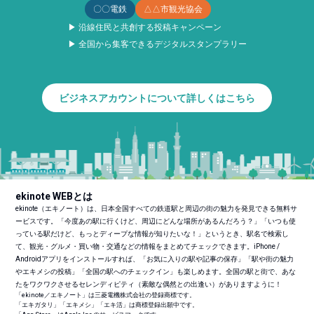
〇〇電鉄
△△市観光協会
▶ 沿線住民と共創する投稿キャンペーン
▶ 全国から集客できるデジタルスタンプラリー
ビジネスアカウントについて詳しくはこちら
ekinote WEBとは
ekinote（エキノート）は、日本全国すべての鉄道駅と周辺の街の魅力を発見できる無料サ
ービスです。「今度あの駅に行くけど、周辺にどんな場所があるんだろう？」「いつも使
っている駅だけど、もっとディープな情報が知りたいな！」というとき、駅名で検索し
て、観光・グルメ・買い物・交通などの情報をまとめてチェックできます。iPhone /
Androidアプリをインストールすれば、「お気に入りの駅や記事の保存」「駅や街の魅力
やエキメシの投稿」「全国の駅へのチェックイン」も楽しめます。全国の駅と街で、あな
たをワクワクさせるセレンディピティ（素敵な偶然との出逢い）がありますように！
「ekinote／エキノート」は三菱電機株式会社の登録商標です。
「エキガタリ」「エキメシ」「エキ活」は商標登録出願中です。