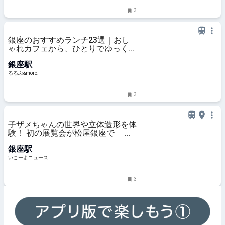
3
銀座のおすすめランチ23選｜おし
ゃれカフェから、ひとりでゆっくり
楽しめる人気レストラン、老舗の洋
銀座駅
食・和食まで！｜るるぶ&more.
るるぶ&more.
3
子ザメちゃんの世界や立体造形を体
験！ 初の展覧会が松屋銀座で 描
き下ろしグッズも
銀座駅
いこーよニュース
3