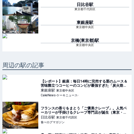
日比谷
駅
東京都千代田区
東銀座
駅
東京都中央区
京橋(東京都)
駅
東京都中央区
周辺の駅の記事
【レポート】銀座：毎日14時に完売する栗のムース＆
苦味際立つコーヒーのコンビが最強すぎた「炭火焙煎
珈琲.凛 本店」8月5日より移転リニューアルオープン
東銀座
駅
東京都中央区
CakeNews-ケーキニュース-
フランスの香りをまとう「ご褒美クレープ」。人気ベ
ーカリーが手掛けるクレープ専門店が誕生（東京・日
比谷） | 食べログマガジン
日比谷
駅
東京都千代田区
食べログマガジン