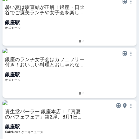
暑い夏は駅直結が正解！銀座・日比
谷でご褒美ランチや女子会を楽しめ
るレストラン5選 - OZmall
銀座駅
オズモール
3
銀座のランチ女子会はカフェフリー
付き！おいしい料理とおしゃれな店
内、ゆっくり話せるレストラン5選
銀座駅
- OZmall
オズモール
3
資生堂パーラー 銀座本店：「真夏
のパフェフェア」第2弾、8月1日よ
り1ヵ月限定展開 25周年記念第2
銀座駅
弾なども登場
CakeNews-ケーキニュース-