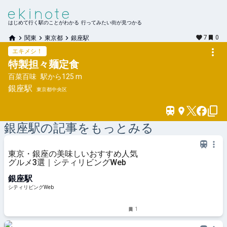
はじめて行く駅のことがわかる 行ってみたい街が見つかる
7
0
関東
東京都
銀座駅
エキメシ！
特製担々麺定食
百菜百味
駅から
125 m
銀座
駅
東京都中央区
銀座
駅の記事をもっとみる
東京・銀座の美味しいおすすめ人気
グルメ3選｜シティリビングWeb
銀座駅
シティリビングWeb
1