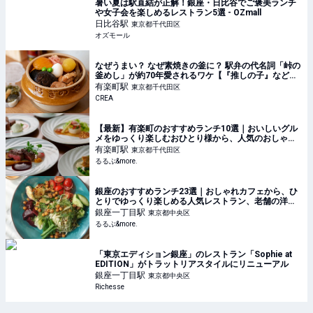
暑い夏は駅直結が正解！銀座・日比谷でご褒美ランチ
や女子会を楽しめるレストラン5選 - OZmall
日比谷
駅
東京都千代田区
オズモール
なぜうまい？ なぜ素焼きの釜に？ 駅弁の代名詞「峠の
釜めし」が約70年愛されるワケ【『推しの子』などア
ニメコラボも！】
有楽町
駅
東京都千代田区
CREA
【最新】有楽町のおすすめランチ10選｜おいしいグル
メをゆっくり楽しむおひとり様から、人気のおしゃれ
デートまで！｜るるぶ&more.
有楽町
駅
東京都千代田区
るるぶ&more.
銀座のおすすめランチ23選｜おしゃれカフェから、ひ
とりでゆっくり楽しめる人気レストラン、老舗の洋
食・和食まで！｜るるぶ&more.
銀座一丁目
駅
東京都中央区
るるぶ&more.
「東京エディション銀座」のレストラン「Sophie at
EDITION」がトラットリアスタイルにリニューアル
銀座一丁目
駅
東京都中央区
Richesse