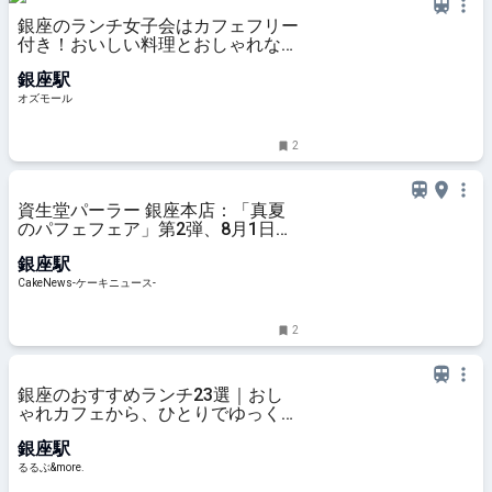
銀座のランチ女子会はカフェフリー
付き！おいしい料理とおしゃれな店
内、ゆっくり話せるレストラン5選
銀座駅
- OZmall
オズモール
2
資生堂パーラー 銀座本店：「真夏
のパフェフェア」第2弾、8月1日よ
り1ヵ月限定展開 25周年記念第2
銀座駅
弾なども登場
CakeNews-ケーキニュース-
2
銀座のおすすめランチ23選｜おし
ゃれカフェから、ひとりでゆっくり
楽しめる人気レストラン、老舗の洋
銀座駅
食・和食まで！｜るるぶ&more.
るるぶ&more.