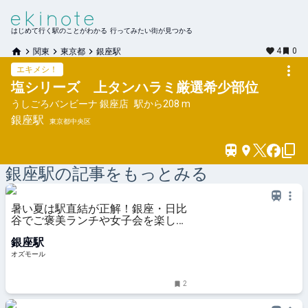
はじめて行く駅のことがわかる 行ってみたい街が見つかる
4
0
関東
東京都
銀座駅
エキメシ！
塩シリーズ 上タンハラミ厳選希少部位
うしごろバンビーナ 銀座店
駅から
208 m
銀座
駅
東京都中央区
銀座
駅の記事をもっとみる
暑い夏は駅直結が正解！銀座・日比
谷でご褒美ランチや女子会を楽しめ
るレストラン5選 - OZmall
銀座駅
オズモール
2