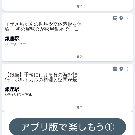
2
子ザメちゃんの世界や立体造形を体
験！ 初の展覧会が松屋銀座で 描
き下ろしグッズも
銀座駅
いこーよニュース
2
【銀座】手軽に行ける食の海外旅
行！ポルトガルの料理と空間が最
高！｜シティリビングWeb
銀座駅
シティリビングWeb
2