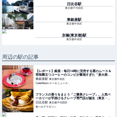
日比谷
駅
東京都千代田区
東銀座
駅
東京都中央区
京橋(東京都)
駅
東京都中央区
周辺の駅の記事
【レポート】銀座：毎日14時に完売する栗のムース＆
苦味際立つコーヒーのコンビが最強すぎた「炭火焙煎
珈琲.凛 本店」8月5日より移転リニューアルオープン
東銀座
駅
東京都中央区
CakeNews-ケーキニュース-
フランスの香りをまとう「ご褒美クレープ」。人気ベ
ーカリーが手掛けるクレープ専門店が誕生（東京・日
比谷） | 食べログマガジン
日比谷
駅
東京都千代田区
食べログマガジン