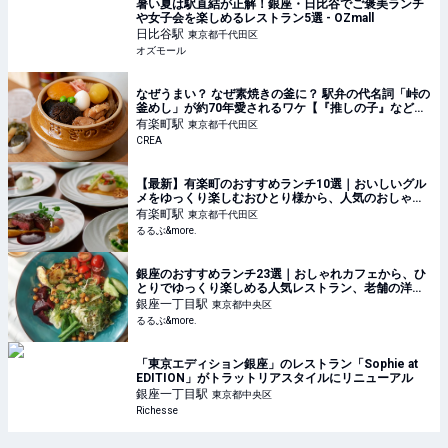
暑い夏は駅直結が正解！銀座・日比谷でご褒美ランチ
や女子会を楽しめるレストラン5選 - OZmall
日比谷
駅
東京都千代田区
オズモール
なぜうまい？ なぜ素焼きの釜に？ 駅弁の代名詞「峠の
釜めし」が約70年愛されるワケ【『推しの子』などア
ニメコラボも！】
有楽町
駅
東京都千代田区
CREA
【最新】有楽町のおすすめランチ10選｜おいしいグル
メをゆっくり楽しむおひとり様から、人気のおしゃれ
デートまで！｜るるぶ&more.
有楽町
駅
東京都千代田区
るるぶ&more.
銀座のおすすめランチ23選｜おしゃれカフェから、ひ
とりでゆっくり楽しめる人気レストラン、老舗の洋
食・和食まで！｜るるぶ&more.
銀座一丁目
駅
東京都中央区
るるぶ&more.
「東京エディション銀座」のレストラン「Sophie at
EDITION」がトラットリアスタイルにリニューアル
銀座一丁目
駅
東京都中央区
Richesse