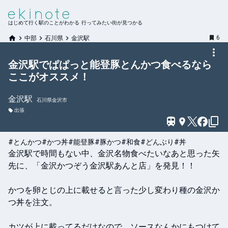
はじめて行く駅のことがわかる 行ってみたい街が見つかる
6
中部
石川県
金沢駅
金沢駅でぱぱっと能登豚とんかつ食べるなら
ここがオススメ！
金沢
駅
石川県金沢市
出張
#とんかつ
#かつ丼
#能登豚
#豚かつ
#和食
#どんぶり
#丼
金沢駅で時間もない中、金沢名物食べたいなあと思った矢
先に、「金沢かつぞう金沢駅あんと店」を発見！！

かつを卵とじの上に載せると言った少し変わり種の金沢か
つ丼を注文。

カツが上に載ってるだけなので、ソースなんかにもつけて