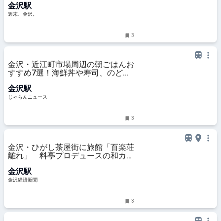
金沢駅
♪【NEW OPEN】 - 週末、金沢。
週末、金沢。
3
金沢・近江町市場周辺の朝ごはんお
すすめ7選！海鮮丼や寿司、のどぐ
ろ料理も＜2026＞ ｜じゃらんニュ
金沢駅
ース
じゃらんニュース
3
金沢・ひがし茶屋街に旅館「百楽荘
離れ」 料亭プロデュースの和カフ
ェも
金沢駅
金沢経済新聞
3