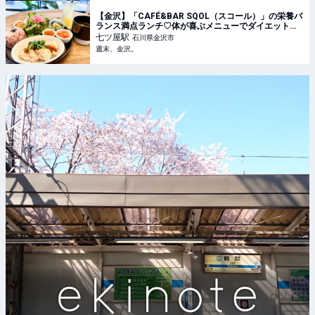
【金沢】「CAFÉ&BAR SQOL（スコール）」の栄養バ
ランス満点ランチ♡体が喜ぶメニューでダイエットや
食生活改善をサポート♪ - 週末、金沢。
七ツ屋
駅
石川県金沢市
週末、金沢。