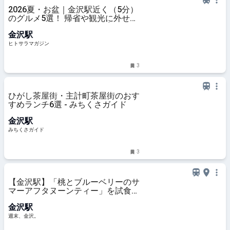
2026夏・お盆｜金沢駅近く（5分）
のグルメ5選！ 帰省や観光に外せな
い贅沢ランチ＆ディナー │ ヒト
金沢駅
サラマガジン
ヒトサラマガジン
3
ひがし茶屋街・主計町茶屋街のおす
すめランチ6選 - みちくさガイド
金沢駅
みちくさガイド
3
【金沢駅】「桃とブルーベリーのサ
マーアフタヌーンティー」を試食レ
ポート♡ハイアット セントリック
金沢駅
金沢で楽しむ夏のご褒美時間 - 週
末、金沢。
週末、金沢。