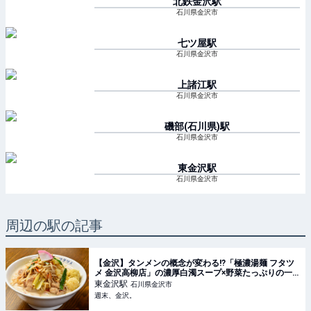
北鉄金沢
駅
石川県金沢市
七ツ屋
駅
石川県金沢市
上諸江
駅
石川県金沢市
磯部(石川県)
駅
石川県金沢市
東金沢
駅
石川県金沢市
周辺の駅の記事
【金沢】タンメンの概念が変わる!?「極濃湯麺 フタツ
メ 金沢高柳店」の濃厚白濁スープ×野菜たっぷりの一
杯がヤミツキ♡【NEW OPEN】 - 週末、金沢。
東金沢
駅
石川県金沢市
週末、金沢。