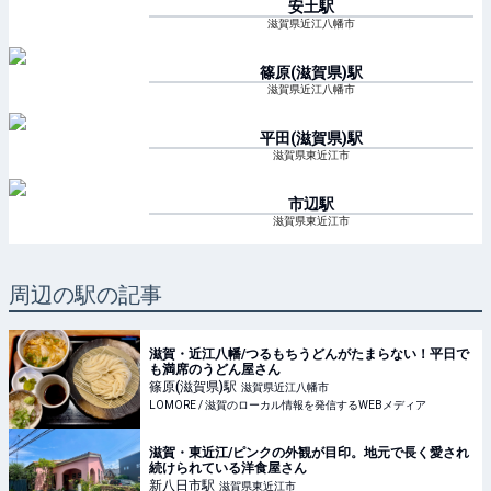
安土
駅
滋賀県近江八幡市
篠原(滋賀県)
駅
滋賀県近江八幡市
平田(滋賀県)
駅
滋賀県東近江市
市辺
駅
滋賀県東近江市
周辺の駅の記事
滋賀・近江八幡/つるもちうどんがたまらない！平日で
も満席のうどん屋さん
篠原(滋賀県)
駅
滋賀県近江八幡市
LOMORE / 滋賀のローカル情報を発信するWEBメディア
滋賀・東近江/ピンクの外観が目印。地元で長く愛され
続けられている洋食屋さん
新八日市
駅
滋賀県東近江市