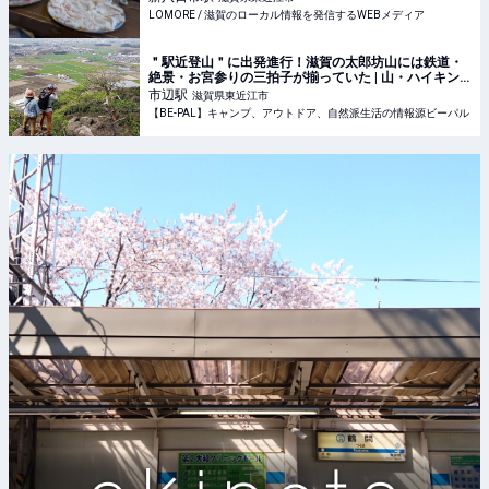
LOMORE / 滋賀のローカル情報を発信するWEBメディア
＂駅近登山＂に出発進行！滋賀の太郎坊山には鉄道・
絶景・お宮参りの三拍子が揃っていた | 山・ハイキン
グ・クライミング 【BE-PAL】キャンプ、アウトド
市辺
駅
滋賀県東近江市
ア、自然派生活の情報源ビーパル
【BE-PAL】キャンプ、アウトドア、自然派生活の情報源ビーパル