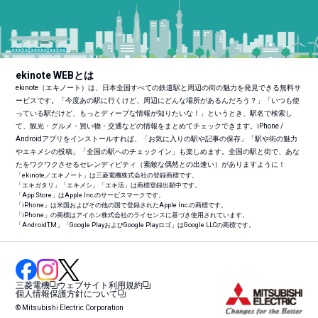
ekinote WEBとは
ekinote（エキノート）は、日本全国すべての鉄道駅と周辺の街の魅力を発見できる無料サ
ービスです。「今度あの駅に行くけど、周辺にどんな場所があるんだろう？」「いつも使
っている駅だけど、もっとディープな情報が知りたいな！」というとき、駅名で検索し
て、観光・グルメ・買い物・交通などの情報をまとめてチェックできます。iPhone /
Androidアプリをインストールすれば、「お気に入りの駅や記事の保存」「駅や街の魅力
やエキメシの投稿」「全国の駅へのチェックイン」も楽しめます。全国の駅と街で、あな
たをワクワクさせるセレンディピティ（素敵な偶然との出逢い）がありますように！
「ekinote／エキノート」は三菱電機株式会社の登録商標です。
「エキガタリ」「エキメシ」「エキ活」は商標登録出願中です。
「App Store」はApple Inc.のサービスマークです。
「iPhone」は米国およびその他の国で登録されたApple Inc.の商標です。
「iPhone」の商標はアイホン株式会社のライセンスに基づき使用されています。
「Android
TM
」「Google PlayおよびGoogle Playロゴ」はGoogle LLCの商標です。
三菱電機
ウェブサイト利用規約
個人情報保護方針について
© Mitsubishi Electric Corporation