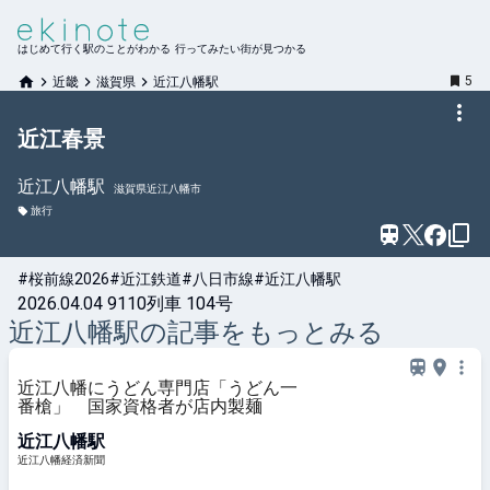
はじめて行く駅のことがわかる 行ってみたい街が見つかる
5
近畿
滋賀県
近江八幡駅
近江春景
近江八幡
駅
滋賀県近江八幡市
旅行
#桜前線2026
#近江鉄道
#八日市線
#近江八幡駅
2026.04.04 9110列車 104号
近江八幡
駅の記事をもっとみる
近江八幡にうどん専門店「うどん一
番槍」 国家資格者が店内製麺
近江八幡駅
近江八幡経済新聞