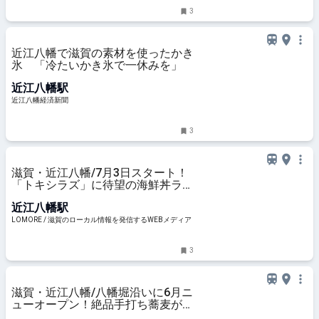
3
近江八幡で滋賀の素材を使ったかき
氷 「冷たいかき氷で一休みを」
近江八幡駅
近江八幡経済新聞
3
滋賀・近江八幡/7月3日スタート！
「トキシラズ」に待望の海鮮丼ラン
チが新登場！サラダバーもスタート
近江八幡駅
♪
LOMORE / 滋賀のローカル情報を発信するWEBメディア
3
滋賀・近江八幡/八幡堀沿いに6月ニ
ューオープン！絶品手打ち蕎麦が食
べられるお店