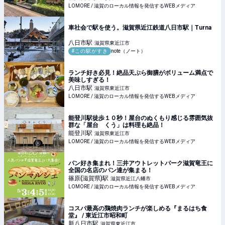
LOMORE / 滋賀のローカル情報を発信するWEBメディア
車社会で駅を使う。滋賀県近江鉄道八日市駅｜Turna
八日市
駅
滋賀県東近江市
#この駅がすき
note（ノート）
ランチ好き必見！絶品天ぷら御膳がボリューム満点で
美味しすぎる！
八日市
駅
滋賀県東近江市
LOMORE / 滋賀のローカル情報を発信するWEBメディア
能登川駅徒歩１０秒！屋台のぬくもり感じる雰囲気抜
群な「屋台 くう」は料理も絶品！
能登川
駅
滋賀県東近江市
LOMORE / 滋賀のローカル情報を発信するWEBメディア
パン好き集まれ！三井アウトレットパーク滋賀竜王に
全国の名店のパン達が集まる！
篠原(滋賀県)
駅
滋賀県近江八幡市
LOMORE / 滋賀のローカル情報を発信するWEBメディア
コスパ最高の鶏焼肉ランチが楽しめる『まるはち食
堂』 / 東近江市昭和町
新八日市
駅
滋賀県東近江市