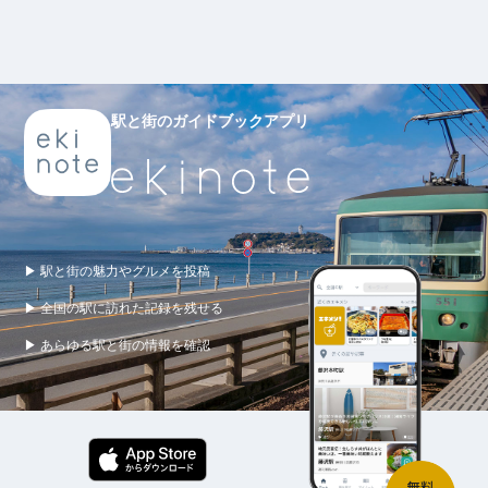
駅と街のガイドブックアプリ
▶ 駅と街の魅力やグルメを投稿
▶ 全国の駅に訪れた記録を残せる
▶ あらゆる駅と街の情報を確認