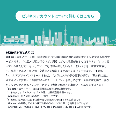
ビジネスアカウントについて詳しくはこちら
ekinote WEBとは
ekinote（エキノート）は、日本全国すべての鉄道駅と周辺の街の魅力を発見できる無料サ
ービスです。「今度あの駅に行くけど、周辺にどんな場所があるんだろう？」「いつも使
っている駅だけど、もっとディープな情報が知りたいな！」というとき、駅名で検索し
て、観光・グルメ・買い物・交通などの情報をまとめてチェックできます。iPhone /
Androidアプリをインストールすれば、「お気に入りの駅や記事の保存」「駅や街の魅力
やエキメシの投稿」「全国の駅へのチェックイン」も楽しめます。全国の駅と街で、あな
たをワクワクさせるセレンディピティ（素敵な偶然との出逢い）がありますように！
「ekinote／エキノート」は三菱電機株式会社の登録商標です。
「エキガタリ」「エキメシ」「エキ活」は商標登録出願中です。
「App Store」はApple Inc.のサービスマークです。
「iPhone」は米国およびその他の国で登録されたApple Inc.の商標です。
「iPhone」の商標はアイホン株式会社のライセンスに基づき使用されています。
「Android
TM
」「Google PlayおよびGoogle Playロゴ」はGoogle LLCの商標です。