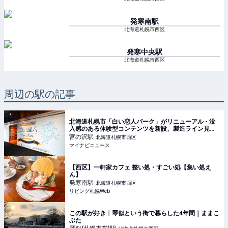
発寒南
駅
北海道札幌市西区
発寒中央
駅
北海道札幌市西区
周辺の駅の記事
北海道札幌市「白い恋人パーク」がリニューアル - 没
入感のある体験型コンテンツを新設、製造ライン見学
や制服も一新
宮の沢
駅
北海道札幌市西区
マイナビニュース
【西区】一軒家カフェ 整い処・すごい処【集い処え
ん】
発寒南
駅
北海道札幌市西区
リビング札幌Web
この駅が好き┊琴似という街で暮らした4年間｜ままこ
ぶた