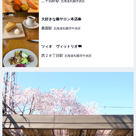
二十四軒
駅
北海道札幌市西区
大好きな椿サロン本店🥞
桑園
駅
北海道札幌市中央区
ツィオ ヴィットリオ🍽️
西２８丁目
駅
北海道札幌市中央区