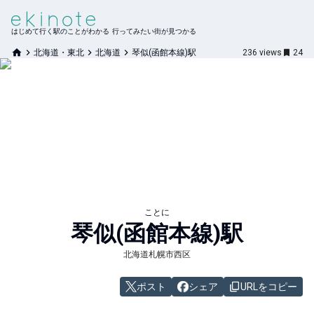
はじめて行く駅のことがわかる 行ってみたい街が見つかる
北海道・東北
北海道
琴似(函館本線)駅
236
views
24
ことに
琴似(函館本線)
駅
北海道札幌市西区
ポスト
シェア
URLをコピー