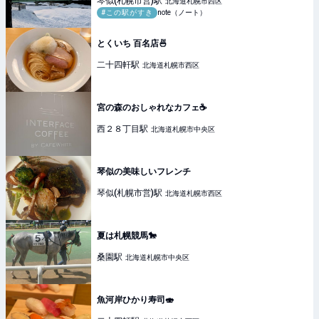
琴似(札幌市営)
駅
北海道札幌市西区
#この駅がすき
note（ノート）
とくいち 百名店🍜
二十四軒
駅
北海道札幌市西区
宮の森のおしゃれなカフェ☕️
西２８丁目
駅
北海道札幌市中央区
琴似の美味しいフレンチ
琴似(札幌市営)
駅
北海道札幌市西区
夏は札幌競馬🐎
桑園
駅
北海道札幌市中央区
魚河岸ひかり寿司🍣