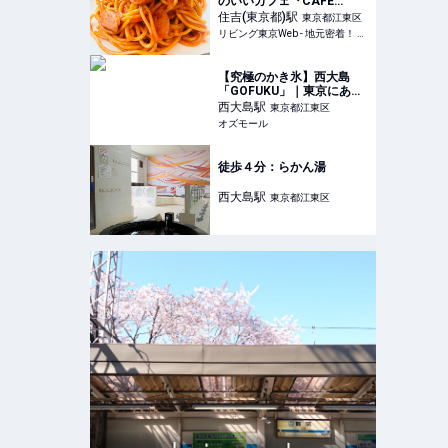
のいいカフェ『CAFE
kichi（カフェ キチ）』へ
住吉(東京都)
駅
東京都江東区
リビング東京Web - 地元密着！ 東京23区のグルメ、イベント、お出かけ、習い事情報
【究極のかき氷】西大島
「GOFUKU」｜東京にある
人気の美味しいかき氷屋さ
西大島
駅
東京都江東区
ん2024 - OZmall
オズモール
徒歩４分：らかん湯
西大島
駅
東京都江東区