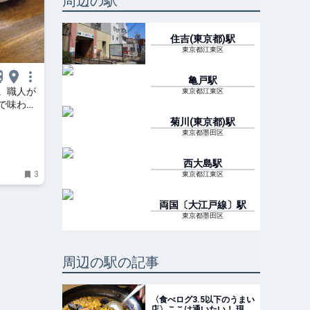
周辺の駅
住吉(東京都)
駅
東京都江東区
亀戸
駅
。職人が
東京都江東区
で味わう
菊川(東京都)
駅
東京都墨田区
西大島
駅
3
東京都江東区
両国〔大江戸線〕
駅
東京都墨田区
周辺の駅の記事
〈食べログ3.5以下のうまい
店〉ここは通いたい！ 現代