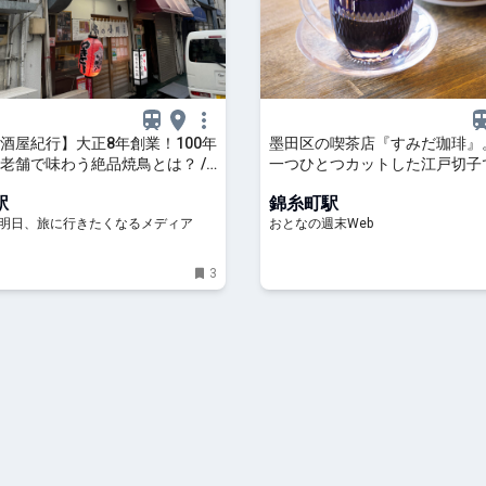
酒屋紀行】大正8年創業！100年
墨田区の喫茶店『すみだ珈琲』
老舗で味わう絶品焼鳥とは？ /
一つひとつカットした江戸切子
田区錦糸町の「鳥の小川」 -
自家焙煎コーヒー
駅
錦糸町駅
P! - 明日、旅に行きたくなるメディア
おとなの週末Web
3