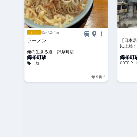
駅から244 m
エキメシ！
ラーメン
【日本居
以上続く
俺の生きる道 錦糸町店
東京都墨
錦糸町駅
錦糸町
GOTRIP!
GOTRI
一般
5
2