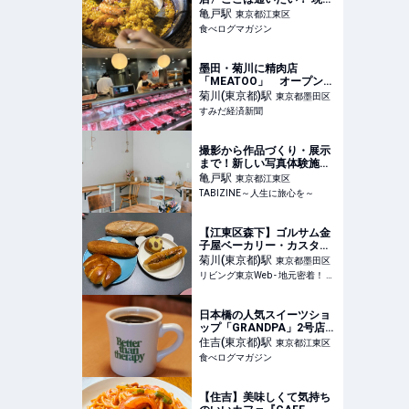
の感性が光るスペイン郷土
亀戸
駅
東京都江東区
料理 | 食べログマガジン
食べログマガジン
墨田・菊川に精肉店
「MEATOO」 オープン初
日から行列も
菊川(東京都)
駅
東京都墨田区
すみだ経済新聞
撮影から作品づくり・展示
まで！新しい写真体験施設
「写真の家・soke（そ
亀戸
駅
東京都江東区
け）」がオープン｜東京・
TABIZINE～人生に旅心を～
亀戸 | TABIZINE～人生に旅
心を～
【江東区森下】ゴルサム金
子屋ベーカリー・カスター
ドクリームが「これでも
菊川(東京都)
駅
東京都墨田区
か」というほど詰まって絶
リビング東京Web - 地元密着！ 東京23区のグルメ、イベント、お出かけ、習い事情報
品クリームパン他
日本橋の人気スイーツショ
ップ「GRANDPA」2号店
は、地域の日常に溶け込む
住吉(東京都)
駅
東京都江東区
日だまりのようなカフェ
食べログマガジン
（東京・住吉） | 食べログ
マガジン
【住吉】美味しくて気持ち