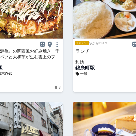
駅から319 m
エキメシ！
ランチ
源亀』の関西風お好み焼き 千
ベツと大和芋が生む雲上のフワ
和助
駅
錦糸町駅
末Web
一般
3