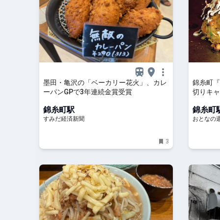
墨田・亀沢の「ベーカリー花火」、カレ
錦糸町『
ーパンGPで3年連続金賞受賞
切りキャ
トロ食感
錦糸町駅
錦糸町
すみだ経済新聞
おとなの週
3