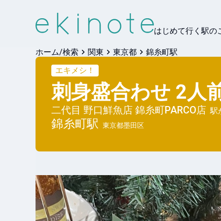
はじめて行く駅の
ホーム/検索
関東
東京都
錦糸町駅
エキメシ！
刺身盛合わせ 2人
二代目 野口鮮魚店 錦糸町PARCO店
駅
錦糸町
駅
東京都墨田区