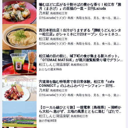
噛むほどに広がる十割そばの豊かな香り！松江市『雅
月（まさげ）』の至福の一皿 – 日刊Lazuda
乃木
駅
島根県松江市
日刊Lazuda(ラズダ) - 島根・鳥取を知る、見る、食べる、遊ぶ、暮らすWebマガジン
西日本初出店！出汁がうますぎる『讃岐うどんセンタ
ー松江店』がシャミネに7/23オープン《シャミネコラ
ボ》 – 日刊Lazuda
松江
駅
島根県松江市
日刊Lazuda(ラズダ) - 島根・鳥取を知る、見る、食べる、遊ぶ、暮らすWebマガジン
松江城の目の前に、城下町の食が集まる新スポット。
「OTEMAE MATSUE」が堀川遊覧船乗り場でグランド
オープン
松江しんじ湖温泉
駅
島根県松江市
おとなの週末Web
宍道湖を臨む特等席で非日常体験。松江市『cafe
CONNECT.』のふわふわベリーシフォン – 日刊
Lazuda
乃木
駅
島根県松江市
日刊Lazuda(ラズダ) - 島根・鳥取を知る、見る、食べる、遊ぶ、暮らすWebマガジン
【ローカル線ひとり旅】一畑電車［島根県］～湖畔か
ら大社へ 急がず、土地の風景とともに進む「ばたで
ん」｜旅の手帖WEB
松江しんじ湖温泉
駅
島根県松江市
旅の手帖WEB