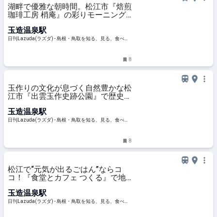
湖畔で優雅な朝時間。松江市『焙煎
珈琲工房 梢庵』の彩りモーニング
– 日刊Lazuda
玉造温泉駅
日刊Lazuda(ラズダ) - 島根・鳥取を知る、見る、食べ
る、遊ぶ、暮らすWebマガジン
8
玉作りの文化が息づく自然豊かな松
江市『出雲玉作史跡公園』で歴史さ
んぽ【公園であそ部】 – 日刊
玉造温泉駅
Lazuda
日刊Lazuda(ラズダ) - 島根・鳥取を知る、見る、食べ
る、遊ぶ、暮らすWebマガジン
8
松江で“元気が出るごはん”ならコ
コ！『食堂とカフェ つくる』で地
産地消ランチ＆カフェタイム – 日
玉造温泉駅
刊Lazuda
日刊Lazuda(ラズダ) - 島根・鳥取を知る、見る、食べ
る、遊ぶ、暮らすWebマガジン