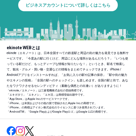
ビジネスアカウントについて詳しくはこちら
ekinote WEBとは
ekinote（エキノート）は、日本全国すべての鉄道駅と周辺の街の魅力を発見できる無料サ
ービスです。「今度あの駅に行くけど、周辺にどんな場所があるんだろう？」「いつも使
っている駅だけど、もっとディープな情報が知りたいな！」というとき、駅名で検索し
て、観光・グルメ・買い物・交通などの情報をまとめてチェックできます。iPhone /
Androidアプリをインストールすれば、「お気に入りの駅や記事の保存」「駅や街の魅力
やエキメシの投稿」「全国の駅へのチェックイン」も楽しめます。全国の駅と街で、あな
たをワクワクさせるセレンディピティ（素敵な偶然との出逢い）がありますように！
「ekinote／エキノート」は三菱電機株式会社の登録商標です。
「エキガタリ」「エキメシ」「エキ活」は商標登録出願中です。
「App Store」はApple Inc.のサービスマークです。
「iPhone」は米国およびその他の国で登録されたApple Inc.の商標です。
「iPhone」の商標はアイホン株式会社のライセンスに基づき使用されています。
「Android
TM
」「Google PlayおよびGoogle Playロゴ」はGoogle LLCの商標です。