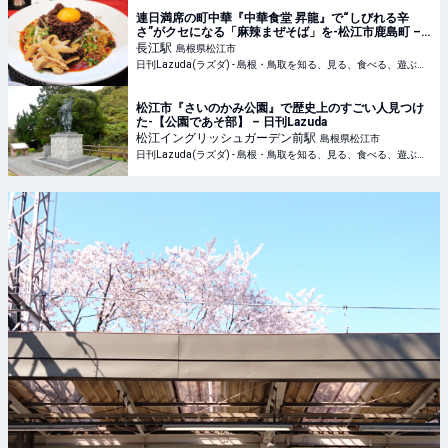
連日満席の町中華『中華食堂 昇龍』で“しびれる辛
さ”がクセになる「麻辣まぜそば」を-松江市鹿島町 –
日刊Lazuda
長江
駅
島根県松江市
日刊Lazuda(ラズダ) - 島根・鳥取を知る、見る、食べる、遊ぶ、暮らすWebマガジン
松江市『さいのかみ公園』で歴史上のすごい人見つけ
た-【公園であそ部】 – 日刊Lazuda
松江イングリッシュガーデン前
駅
島根県松江市
日刊Lazuda(ラズダ) - 島根・鳥取を知る、見る、食べる、遊ぶ、暮らすWebマガジン