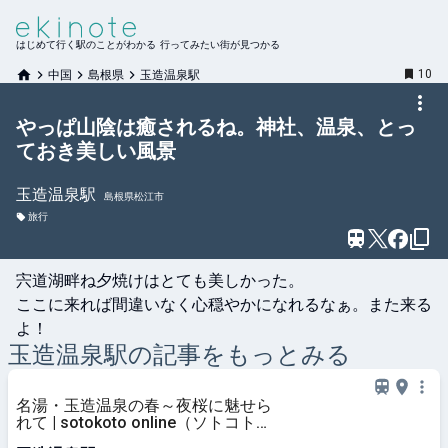
はじめて行く駅のことがわかる 行ってみたい街が見つかる
10
中国
島根県
玉造温泉駅
やっぱ山陰は癒されるね。神社、温泉、とっ
ておき美しい風景
玉造温泉
駅
島根県松江市
旅行
宍道湖畔ね夕焼けはとても美しかった。

ここに来れば間違いなく心穏やかになれるなぁ。また来る
よ！
玉造温泉
駅の記事をもっとみる
名湯・玉造温泉の春～夜桜に魅せら
れて | sotokoto online（ソトコトオ
ンライン）