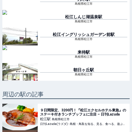
島根県松江市
松江しんじ湖温泉
駅
島根県松江市
松江イングリッシュガーデン前
駅
島根県松江市
来待
駅
島根県松江市
朝日ヶ丘
駅
島根県松江市
周辺の駅の記事
９日間限定、3200円！『松江エクセルホテル東急』の
ステーキ付きランチブッフェに注目 – 日刊Lazuda
松江
駅
島根県松江市
日刊Lazuda(ラズダ) - 島根・鳥取を知る、見る、食べる、遊ぶ、暮らすWebマガジン