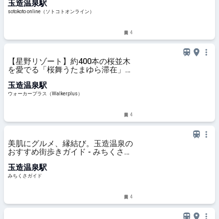
玉造温泉駅
sotokoto online（ソトコトオンライン）
4
【星野リゾート】約400本の桜並木
を愛でる「桜舞うたまゆら滞在」開
催。新登場の「夜桜日本酒BAR」で
玉造温泉駅
桜名所を独り占め｜ウォーカープラ
ス
ウォーカープラス（Walkerplus）
4
美肌にグルメ、縁結び。玉造温泉の
おすすめ街歩きガイド - みちくさガ
イド
玉造温泉駅
みちくさガイド
4