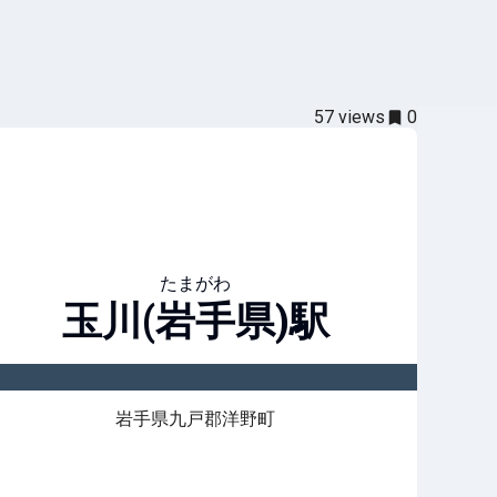
57
views
0
たまがわ
玉川(岩手県)
駅
岩手県九戸郡洋野町