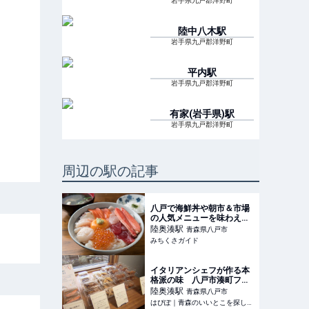
岩手県九戸郡洋野町
陸中八木
駅
岩手県九戸郡洋野町
平内
駅
岩手県九戸郡洋野町
有家(岩手県)
駅
岩手県九戸郡洋野町
周辺の駅の記事
八戸で海鮮丼や朝市＆市場
の人気メニューを味わえる
店 - みちくさガイド
陸奥湊
駅
青森県八戸市
みちくさガイド
イタリアンシェフが作る本
格派の味 八戸市湊町ファ
ロの格安手作り惣菜
陸奥湊
駅
青森県八戸市
はぴぽ｜青森のいいとこを探して、でかけよう！