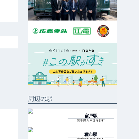
周辺の駅
宿戸
駅
岩手県九戸郡洋野町
種市
駅