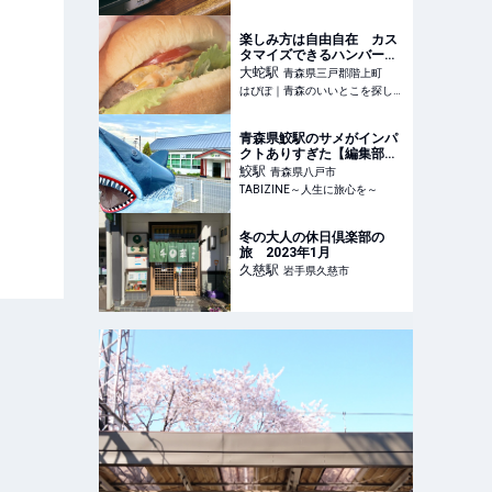
楽しみ方は自由自在 カス
タマイズできるハンバーガ
ー
大蛇
駅
青森県三戸郡階上町
はぴぽ｜青森のいいとこを探して、でかけよう！
青森県鮫駅のサメがインパ
クトありすぎた【編集部ブ
ログ】
鮫
駅
青森県八戸市
TABIZINE～人生に旅心を～
冬の大人の休日倶楽部の
旅 2023年1月
久慈
駅
岩手県久慈市