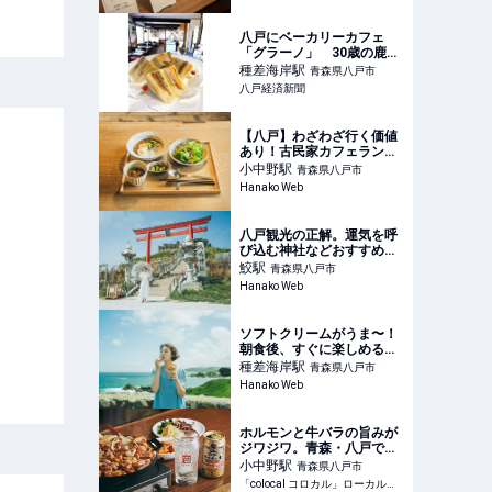
八戸にベーカリーカフェ
「グラーノ」 30歳の鹿嶋
さん、父との夢かなえる
種差海岸
駅
青森県八戸市
八戸経済新聞
【八戸】わざわざ行く価値
あり！古民家カフェランチ
とナチュラルワインが楽し
小中野
駅
青森県八戸市
めるビストロ
Hanako Web
八戸観光の正解。運気を呼
び込む神社などおすすめス
ポット3選
鮫
駅
青森県八戸市
Hanako Web
ソフトクリームがうま〜！
朝食後、すぐに楽しめる八
戸の朝活スポット3選
種差海岸
駅
青森県八戸市
Hanako Web
ホルモンと牛バラの旨みが
ジワジワ。青森・八戸で焼
酎ハイボールに合う美食旅
小中野
駅
青森県八戸市
「colocal コロカル」ローカルを学ぶ・暮らす・旅する