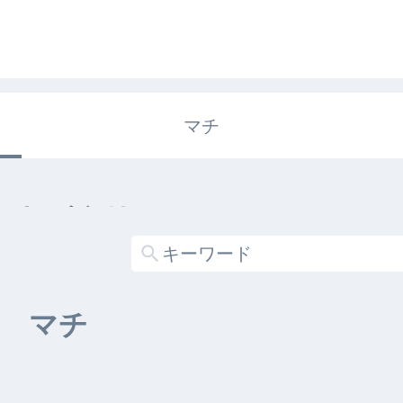
マチ
エキガタリ
する記事がありません
マチ