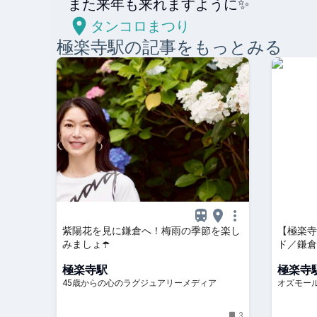
また来年も来れますように✨
タンコロまつり
極楽寺
駅の記事をもっとみる
紫陽花を見に鎌倉へ！梅雨の季節を楽し
【極楽寺
みましょ☂️
ド／鎌倉
む、洋菓子
極楽寺駅
極楽寺
45歳からの心のラグジュアリーメディア
オズモー
3