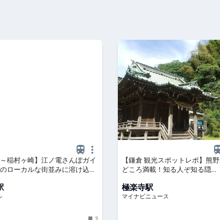
～稲村ヶ崎】江ノ電さんぽガイ
【鎌倉 観光スポットレポ】熊野新
のローカルな街並みに溶け込
どころ満載！知る人ぞ知る隠…
店などの名店を発見 - OZmall
駅
極楽寺駅
ル
マイナビニュース
3