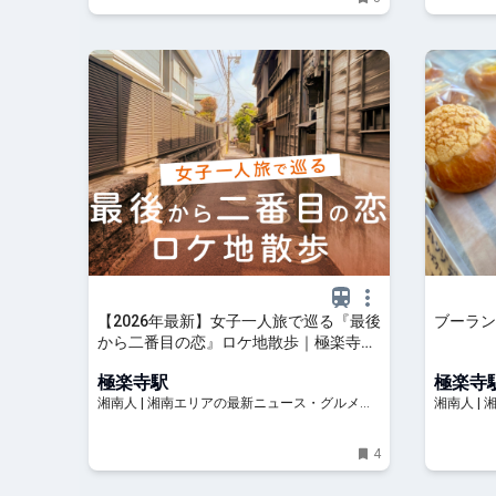
【2026年最新】女子一人旅で巡る『最後
ブーラン
から二番目の恋』ロケ地散歩｜極楽寺〜
由比ガ浜コース＋北鎌倉寄り道プラン |
極楽寺駅
極楽寺
湘南人
湘南人 | 湘南エリアの最新ニュース・グルメ・
湘南人 |
イベント穴場情報満載！
イベント
4