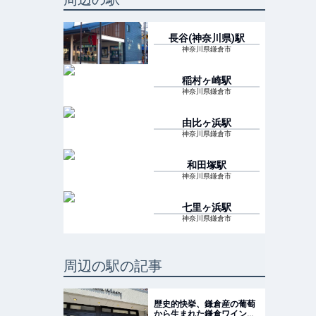
長谷(神奈川県)
駅
神奈川県鎌倉市
稲村ヶ崎
駅
神奈川県鎌倉市
由比ヶ浜
駅
神奈川県鎌倉市
和田塚
駅
神奈川県鎌倉市
七里ヶ浜
駅
神奈川県鎌倉市
周辺の駅の記事
歴史的快挙、鎌倉産の葡萄
から生まれた鎌倉ワイン！