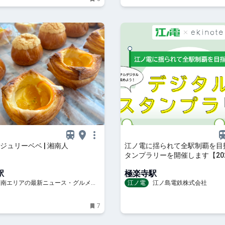
ジュリーベベ | 湘南人
江ノ電に揺られて全駅制覇を目
タンプラリーを開催します【202
月1日（金）14時～11月30日（
駅
極楽寺駅
時】
 湘南エリアの最新ニュース・グルメ・
江ノ電
江ノ島電鉄株式会社
穴場情報満載！
7