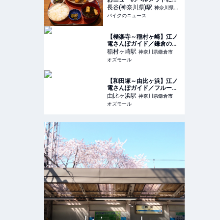
機嫌プチツーリングで遅め
長谷(神奈川県)
駅
神奈川県鎌
のランチを堪能!! 美味しい
バイクのニュース
倉市
アジフライを求めて走る旅
【極楽寺～稲村ヶ崎】江ノ
電さんぽガイド／鎌倉のロ
ーカルな街並みに溶け込
稲村ヶ崎
駅
神奈川県鎌倉市
む、洋菓子店などの名店を
オズモール
発見 - OZmall
【和田塚～由比ヶ浜】江ノ
電さんぽガイド／フルーツ
好きな店主のカフェや酒屋
由比ヶ浜
駅
神奈川県鎌倉市
さんなど4店舗を満喫 -
オズモール
OZmall