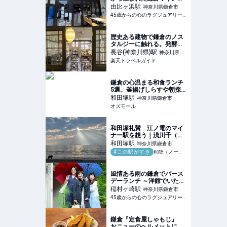
そのルーツを巡るツアーに
由比ヶ浜
駅
神奈川県鎌倉市
参加してきました。直営の
45歳からの心のラグジュアリーメディア
葡萄畑巡りやカフェ
KAMAKURA WINERYで、
ワインに合わせて、ラン
歴史ある建物で鎌倉のノス
チ、デザートを楽しんで来
タルジーに触れる。発酵文
まし
化と湘南の恵みを味わう
長谷(神奈川県)
駅
神奈川県鎌
「MOKICHI
楽天トラベルガイド
倉市
KAMAKURA」 【楽天トラ
ベル】
鎌倉の心温まる和食ランチ
5選。釜揚げしらすや朝採
れ魚などを使用した、地元
和田塚
駅
神奈川県鎌倉市
人からも愛されるお店をご
オズモール
紹介 - OZmall
和田塚礼賛 江ノ電のマイ
ナー駅を想う｜浅川千（ラ
イター・校正者・編集者）
和田塚
駅
神奈川県鎌倉市
#この駅がすき
note（ノート）
風情ある雨の鎌倉でバース
デーランチ ～洋館でいただ
く極上フレンチ～
稲村ヶ崎
駅
神奈川県鎌倉市
45歳からの心のラグジュアリーメディア
鎌倉『定食屋しゃもじ』
おニューのヘルメットにご