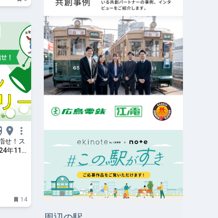
指せ！ス
4年11
土）15
14
周辺の駅