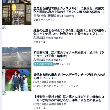
歴史ある建物で鎌倉のノスタルジーに触れる。発酵文
化と湘南の恵みを味わう「MOKICHI KAMAKURA」
【楽天トラベル】
長谷(神奈川県)
駅
神奈川県鎌倉市
楽天トラベルガイド
鎌倉の心温まる和食ランチ5選。釜揚げしらすや朝採れ
魚などを使用した、地元人からも愛されるお店をご紹
介 - OZmall
和田塚
駅
神奈川県鎌倉市
オズモール
和田塚礼賛 江ノ電のマイナー駅を想う｜浅川千（ラ
イター・校正者・編集者）
和田塚
駅
神奈川県鎌倉市
#この駅がすき
note（ノート）
風情ある雨の鎌倉でバースデーランチ ～洋館でいただ
く極上フレンチ～
稲村ヶ崎
駅
神奈川県鎌倉市
45歳からの心のラグジュアリーメディア
【極楽寺～稲村ヶ崎】江ノ電さんぽガイド／鎌倉のロ
ーカルな街並みに溶け込む、洋菓子店などの名店を発
見 - OZmall
稲村ヶ崎
駅
神奈川県鎌倉市
オズモール