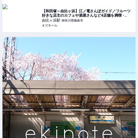
【和田塚～由比ヶ浜】江ノ電さんぽガイド／フルーツ
好きな店主のカフェや酒屋さんなど4店舗を満喫 -
OZmall
由比ヶ浜
駅
神奈川県鎌倉市
オズモール