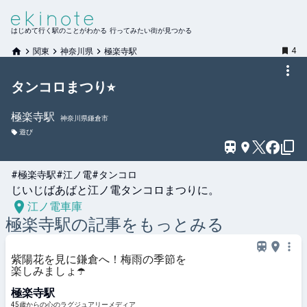
はじめて行く駅のことがわかる 行ってみたい街が見つかる
4
関東
神奈川県
極楽寺駅
タンコロまつり⭐︎
極楽寺
駅
神奈川県鎌倉市
遊び
#極楽寺駅
#江ノ電
#タンコロ
じいじばあばと江ノ電タンコロまつりに。
江ノ電車庫
極楽寺
駅の記事をもっとみる
紫陽花を見に鎌倉へ！梅雨の季節を
楽しみましょ☂️
極楽寺駅
45歳からの心のラグジュアリーメディア