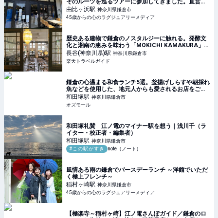
そのルーツを巡るツアーに参加してきました。直営の
葡萄畑巡りやカフェKAMAKURA WINERYで、ワイン
由比ヶ浜
駅
神奈川県鎌倉市
に合わせて、ランチ、デザートを楽しんで来まし
45歳からの心のラグジュアリーメディア
歴史ある建物で鎌倉のノスタルジーに触れる。発酵文
化と湘南の恵みを味わう「MOKICHI KAMAKURA」
【楽天トラベル】
長谷(神奈川県)
駅
神奈川県鎌倉市
楽天トラベルガイド
鎌倉の心温まる和食ランチ5選。釜揚げしらすや朝採れ
魚などを使用した、地元人からも愛されるお店をご紹
介 - OZmall
和田塚
駅
神奈川県鎌倉市
オズモール
和田塚礼賛 江ノ電のマイナー駅を想う｜浅川千（ラ
イター・校正者・編集者）
和田塚
駅
神奈川県鎌倉市
#この駅がすき
note（ノート）
風情ある雨の鎌倉でバースデーランチ ～洋館でいただ
く極上フレンチ～
稲村ヶ崎
駅
神奈川県鎌倉市
45歳からの心のラグジュアリーメディア
【極楽寺～稲村ヶ崎】江ノ電さんぽガイド／鎌倉のロ