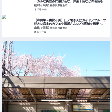
ーカルな街並みに溶け込む、洋菓子店などの名店を発
見 - OZmall
稲村ヶ崎
駅
神奈川県鎌倉市
オズモール
【和田塚～由比ヶ浜】江ノ電さんぽガイド／フルーツ
好きな店主のカフェや酒屋さんなど4店舗を満喫 -
OZmall
由比ヶ浜
駅
神奈川県鎌倉市
オズモール