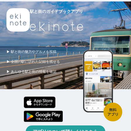
駅と街のガイドブックアプリ
▶ 駅と街の魅力やグルメを投稿
▶ 全国の駅に訪れた記録を残せる
▶ あらゆる駅と街の情報を確認