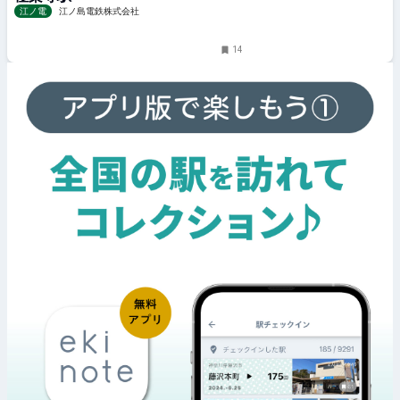
江ノ電
江ノ島電鉄株式会社
14