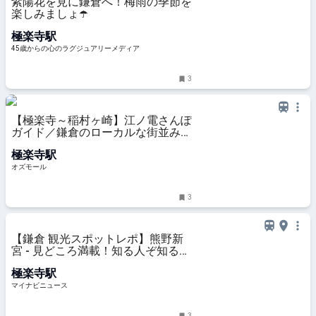
紫陽花を見に鎌倉へ！梅雨の季節を
楽しみましょ☂️
極楽寺駅
45歳からの心のラグジュアリーメディア
3
【極楽寺～稲村ヶ崎】江ノ電さんぽ
ガイド／鎌倉のローカルな街並みに
溶け込む、洋菓子店などの名店を発
極楽寺駅
見 - OZmall
オズモール
3
【鎌倉 観光スポットレポ】熊野新
宮 - 見どころ満載！知る人ぞ知る
隠…
極楽寺駅
マイナビニュース
3