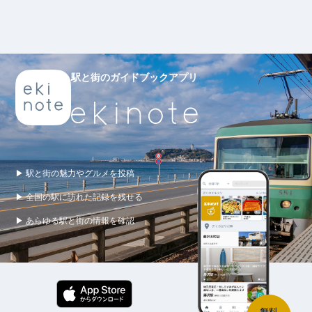
駅と街のガイドブックアプリ
▶ 駅と街の魅力やグルメを投稿
▶ 全国の駅に訪れた記録を残せる
▶ あらゆる駅と街の情報を確認