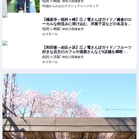
稲村ヶ崎
駅
神奈川県鎌倉市
45歳からの心のラグジュアリーメディア
【極楽寺～稲村ヶ崎】江ノ電さんぽガイド／鎌倉のロ
ーカルな街並みに溶け込む、洋菓子店などの名店を発
見 - OZmall
稲村ヶ崎
駅
神奈川県鎌倉市
オズモール
【和田塚～由比ヶ浜】江ノ電さんぽガイド／フルーツ
好きな店主のカフェや酒屋さんなど4店舗を満喫 -
OZmall
由比ヶ浜
駅
神奈川県鎌倉市
オズモール