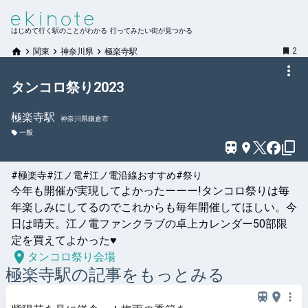
はじめて行く駅のことがわかる 行ってみたい街が見つかる
2
関東
神奈川県
極楽寺駅
タンコロ祭り2023
極楽寺
駅
神奈川県鎌倉市
一般
#極楽寺
#江ノ電
#江ノ電沿線おすすめ
#祭り
今年も開催が実現してよかったーーー!タンコロ祭りは毎
年楽しみにしてるのでこれからも毎年開催してほしい。今
日は晴天。江ノ電ファンクラブの卓上カレンダー50部限
定を買えてよかった♥
タンコロ祭り会場
極楽寺
駅の記事をもっとみる