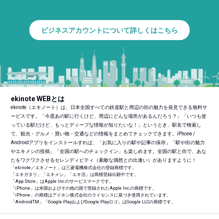
ビジネスアカウントについて詳しくはこちら
ekinote WEBとは
ekinote（エキノート）は、日本全国すべての鉄道駅と周辺の街の魅力を発見できる無料サ
ービスです。「今度あの駅に行くけど、周辺にどんな場所があるんだろう？」「いつも使
っている駅だけど、もっとディープな情報が知りたいな！」というとき、駅名で検索し
て、観光・グルメ・買い物・交通などの情報をまとめてチェックできます。iPhone /
Androidアプリをインストールすれば、「お気に入りの駅や記事の保存」「駅や街の魅力
やエキメシの投稿」「全国の駅へのチェックイン」も楽しめます。全国の駅と街で、あな
たをワクワクさせるセレンディピティ（素敵な偶然との出逢い）がありますように！
「ekinote／エキノート」は三菱電機株式会社の登録商標です。
「エキガタリ」「エキメシ」「エキ活」は商標登録出願中です。
「App Store」はApple Inc.のサービスマークです。
「iPhone」は米国およびその他の国で登録されたApple Inc.の商標です。
「iPhone」の商標はアイホン株式会社のライセンスに基づき使用されています。
「Android
TM
」「Google PlayおよびGoogle Playロゴ」はGoogle LLCの商標です。