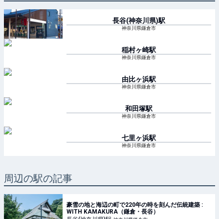
長谷(神奈川県)
駅
神奈川県鎌倉市
稲村ヶ崎
駅
神奈川県鎌倉市
由比ヶ浜
駅
神奈川県鎌倉市
和田塚
駅
神奈川県鎌倉市
七里ヶ浜
駅
神奈川県鎌倉市
周辺の駅の記事
豪雪の地と海辺の町で220年の時を刻んだ伝統建築 :
WITH KAMAKURA（鎌倉・長谷）