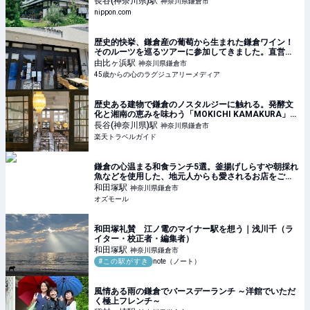
長谷(神奈川県)
駅
神奈川県鎌倉市
nippon.com
歴史的快挙、鎌倉産の葡萄から生まれた鎌倉ワイン！
そのルーツを巡るツアーに参加してきました。直営の
葡萄畑巡りやカフェKAMAKURA WINERYで、ワイン
由比ヶ浜
駅
神奈川県鎌倉市
に合わせて、ランチ、デザートを楽しんで来まし
45歳からの心のラグジュアリーメディア
歴史ある建物で鎌倉のノスタルジーに触れる。発酵文
化と湘南の恵みを味わう「MOKICHI KAMAKURA」
【楽天トラベル】
長谷(神奈川県)
駅
神奈川県鎌倉市
楽天トラベルガイド
鎌倉の心温まる和食ランチ5選。釜揚げしらすや朝採れ
魚などを使用した、地元人からも愛されるお店をご紹
介 - OZmall
和田塚
駅
神奈川県鎌倉市
オズモール
和田塚礼賛 江ノ電のマイナー駅を想う｜浅川千（ラ
イター・校正者・編集者）
和田塚
駅
神奈川県鎌倉市
#この駅がすき
note（ノート）
風情ある雨の鎌倉でバースデーランチ ～洋館でいただ
く極上フレンチ～