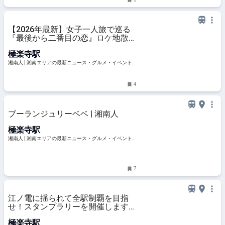
【2026年最新】女子一人旅で巡る
『最後から二番目の恋』ロケ地散歩
｜極楽寺〜由比ガ浜コース＋北鎌倉
極楽寺駅
寄り道プラン | 湘南人
湘南人 | 湘南エリアの最新ニュース・グルメ・イベント
穴場情報満載！
4
ブーランジュリーベベ | 湘南人
極楽寺駅
湘南人 | 湘南エリアの最新ニュース・グルメ・イベント
穴場情報満載！
7
江ノ電に揺られて全駅制覇を目指
せ！スタンプラリーを開催します
【2024年11月1日（金）14時～11
極楽寺駅
月30日（土）15時】