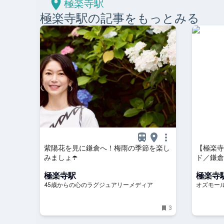
極楽寺駅
極楽寺
駅の記事をもっとみる
紫陽花を見に鎌倉へ！梅雨の季節を楽し
【極楽寺
みましょ☂️
ド／鎌倉
む、洋菓子
極楽寺駅
極楽寺
45歳からの心のラグジュアリーメディア
オズモー
3