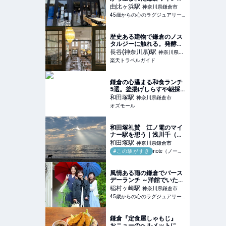
そのルーツを巡るツアーに
由比ヶ浜
駅
神奈川県鎌倉市
参加してきました。直営の
45歳からの心のラグジュアリーメディア
葡萄畑巡りやカフェ
KAMAKURA WINERYで、
ワインに合わせて、ラン
歴史ある建物で鎌倉のノス
チ、デザートを楽しんで来
タルジーに触れる。発酵文
まし
化と湘南の恵みを味わう
長谷(神奈川県)
駅
神奈川県鎌
「MOKICHI
楽天トラベルガイド
倉市
KAMAKURA」 【楽天トラ
ベル】
鎌倉の心温まる和食ランチ
5選。釜揚げしらすや朝採
れ魚などを使用した、地元
和田塚
駅
神奈川県鎌倉市
人からも愛されるお店をご
オズモール
紹介 - OZmall
和田塚礼賛 江ノ電のマイ
ナー駅を想う｜浅川千（ラ
イター・校正者・編集者）
和田塚
駅
神奈川県鎌倉市
#この駅がすき
note（ノート）
風情ある雨の鎌倉でバース
デーランチ ～洋館でいただ
く極上フレンチ～
稲村ヶ崎
駅
神奈川県鎌倉市
45歳からの心のラグジュアリーメディア
鎌倉『定食屋しゃもじ』
おニューのヘルメットにご