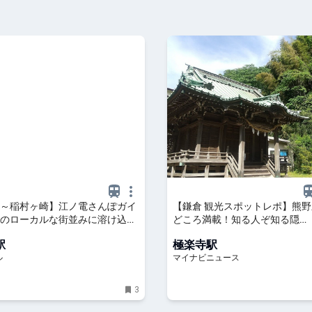
～稲村ヶ崎】江ノ電さんぽガイ
【鎌倉 観光スポットレポ】熊野新
のローカルな街並みに溶け込
どころ満載！知る人ぞ知る隠…
店などの名店を発見 - OZmall
駅
極楽寺駅
ル
マイナビニュース
3