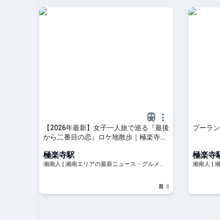
【2026年最新】女子一人旅で巡る『最後
ブーラン
から二番目の恋』ロケ地散歩｜極楽寺〜
由比ガ浜コース＋北鎌倉寄り道プラン |
極楽寺駅
極楽寺
湘南人
湘南人 | 湘南エリアの最新ニュース・グルメ・
湘南人 |
イベント穴場情報満載！
イベント
4