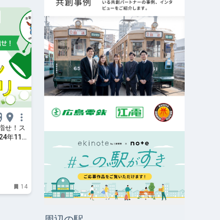
指せ！ス
4年11
土）15
14
周辺の駅