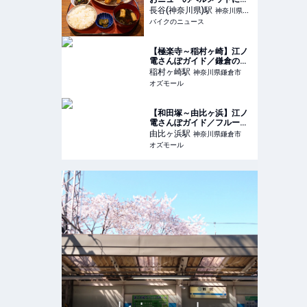
機嫌プチツーリングで遅め
長谷(神奈川県)
駅
神奈川県鎌
のランチを堪能!! 美味しい
バイクのニュース
倉市
アジフライを求めて走る旅
【極楽寺～稲村ヶ崎】江ノ
電さんぽガイド／鎌倉のロ
ーカルな街並みに溶け込
稲村ヶ崎
駅
神奈川県鎌倉市
む、洋菓子店などの名店を
オズモール
発見 - OZmall
【和田塚～由比ヶ浜】江ノ
電さんぽガイド／フルーツ
好きな店主のカフェや酒屋
由比ヶ浜
駅
神奈川県鎌倉市
さんなど4店舗を満喫 -
オズモール
OZmall