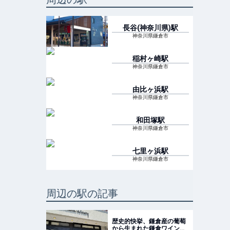
長谷(神奈川県)
駅
神奈川県鎌倉市
稲村ヶ崎
駅
神奈川県鎌倉市
由比ヶ浜
駅
神奈川県鎌倉市
和田塚
駅
神奈川県鎌倉市
七里ヶ浜
駅
神奈川県鎌倉市
周辺の駅の記事
歴史的快挙、鎌倉産の葡萄
から生まれた鎌倉ワイン！