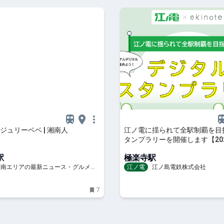
ジュリーベベ | 湘南人
江ノ電に揺られて全駅制覇を目
タンプラリーを開催します【202
月1日（金）14時～11月30日（
駅
極楽寺駅
時】
 湘南エリアの最新ニュース・グルメ・
江ノ電
江ノ島電鉄株式会社
穴場情報満載！
7