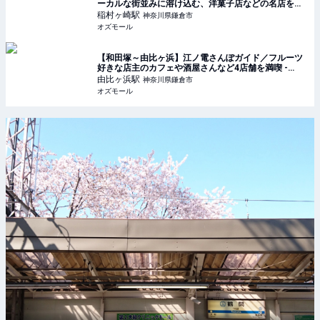
ーカルな街並みに溶け込む、洋菓子店などの名店を発
見 - OZmall
稲村ヶ崎
駅
神奈川県鎌倉市
オズモール
【和田塚～由比ヶ浜】江ノ電さんぽガイド／フルーツ
好きな店主のカフェや酒屋さんなど4店舗を満喫 -
OZmall
由比ヶ浜
駅
神奈川県鎌倉市
オズモール