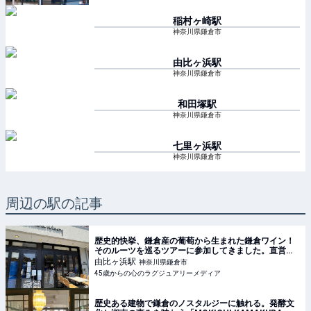
稲村ヶ崎
駅
神奈川県鎌倉市
由比ヶ浜
駅
神奈川県鎌倉市
和田塚
駅
神奈川県鎌倉市
七里ヶ浜
駅
神奈川県鎌倉市
周辺の駅の記事
歴史的快挙、鎌倉産の葡萄から生まれた鎌倉ワイン！
そのルーツを巡るツアーに参加してきました。直営の
葡萄畑巡りやカフェKAMAKURA WINERYで、ワイン
由比ヶ浜
駅
神奈川県鎌倉市
に合わせて、ランチ、デザートを楽しんで来まし
45歳からの心のラグジュアリーメディア
歴史ある建物で鎌倉のノスタルジーに触れる。発酵文