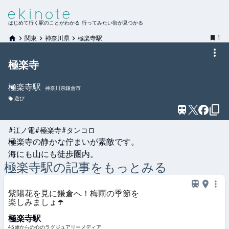
はじめて行く駅のことがわかる 行ってみたい街が見つかる
1
関東
神奈川県
極楽寺駅
極楽寺
極楽寺
駅
神奈川県鎌倉市
遊び
#江ノ電
#極楽寺
#タンコロ
極楽寺の静かな佇まいが素敵です。

海にも山にも徒歩圏内。
極楽寺
駅の記事をもっとみる
紫陽花を見に鎌倉へ！梅雨の季節を
楽しみましょ☂️
極楽寺駅
45歳からの心のラグジュアリーメディア