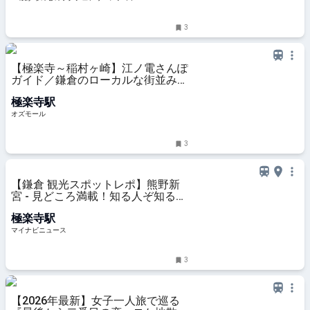
3
【極楽寺～稲村ヶ崎】江ノ電さんぽ
ガイド／鎌倉のローカルな街並みに
溶け込む、洋菓子店などの名店を発
極楽寺駅
見 - OZmall
オズモール
3
【鎌倉 観光スポットレポ】熊野新
宮 - 見どころ満載！知る人ぞ知る
隠…
極楽寺駅
マイナビニュース
3
【2026年最新】女子一人旅で巡る