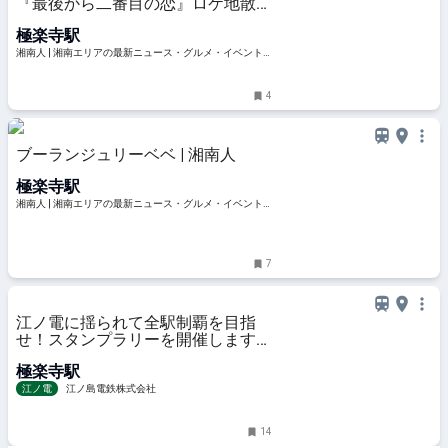
『最後から二番目の恋』ロケ地散歩
｜極楽寺〜由比ガ浜コース＋北鎌倉
極楽寺駅
寄り道プラン | 湘南人
湘南人 | 湘南エリアの最新ニュース・グルメ・イベント
穴場情報満載！
4
ブーランジュリーベベ | 湘南人
極楽寺駅
湘南人 | 湘南エリアの最新ニュース・グルメ・イベント
穴場情報満載！
7
江ノ電に揺られて全駅制覇を目指
せ！スタンプラリーを開催します
【2024年11月1日（金）14時～11
極楽寺駅
月30日（土）15時】
江ノ電
江ノ島電鉄株式会社
14