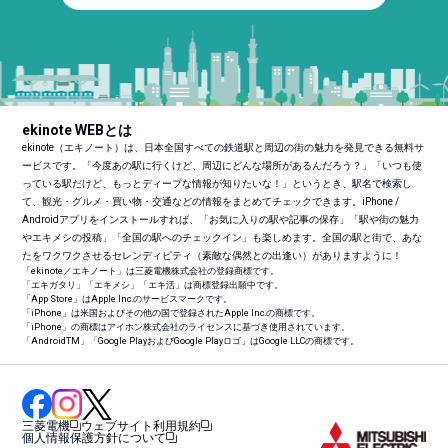
ekinote WEBとは
ekinote（エキノート）は、日本全国すべての鉄道駅と周辺の街の魅力を発見できる無料サ
ービスです。「今度あの駅に行くけど、周辺にどんな場所があるんだろう？」「いつも使
っている駅だけど、もっとディープな情報が知りたいな！」というとき、駅名で検索し
て、観光・グルメ・買い物・交通などの情報をまとめてチェックできます。iPhone /
Androidアプリをインストールすれば、「お気に入りの駅や記事の保存」「駅や街の魅力
やエキメシの投稿」「全国の駅へのチェックイン」も楽しめます。全国の駅と街で、あな
たをワクワクさせるセレンディピティ（素敵な偶然との出逢い）がありますように！
「ekinote／エキノート」は三菱電機株式会社の登録商標です。
「エキガタリ」「エキメシ」「エキ活」は商標登録出願中です。
「App Store」はApple Inc.のサービスマークです。
「iPhone」は米国およびその他の国で登録されたApple Inc.の商標です。
「iPhone」の商標はアイホン株式会社のライセンスに基づき使用されています。
「Android
TM
」「Google PlayおよびGoogle Playロゴ」はGoogle LLCの商標です。
三菱電機
ウェブサイト利用規約
個人情報保護方針について