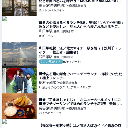
化と湘南の恵みを味わう「MOKICHI KAMAKURA」
【楽天トラベル】
長谷(神奈川県)
駅
神奈川県鎌倉市
楽天トラベルガイド
鎌倉の心温まる和食ランチ5選。釜揚げしらすや朝採れ
魚などを使用した、地元人からも愛されるお店をご紹
介 - OZmall
和田塚
駅
神奈川県鎌倉市
オズモール
和田塚礼賛 江ノ電のマイナー駅を想う｜浅川千（ラ
イター・校正者・編集者）
和田塚
駅
神奈川県鎌倉市
#この駅がすき
note（ノート）
風情ある雨の鎌倉でバースデーランチ ～洋館でいただ
く極上フレンチ～
稲村ヶ崎
駅
神奈川県鎌倉市
45歳からの心のラグジュアリーメディア
鎌倉『定食屋しゃもじ』 おニューのヘルメットにご
機嫌プチツーリングで遅めのランチを堪能!! 美味しい
アジフライを求めて走る旅
長谷(神奈川県)
駅
神奈川県鎌倉市
バイクのニュース
【極楽寺～稲村ヶ崎】江ノ電さんぽガイド／鎌倉のロ