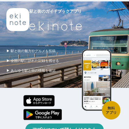
駅と街のガイドブックアプリ
▶ 駅と街の魅力やグルメを投稿
▶ 全国の駅に訪れた記録を残せる
▶ あらゆる駅と街の情報を確認