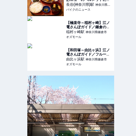
機嫌プチツーリングで遅め
長谷(神奈川県)
駅
神奈川県鎌
のランチを堪能!! 美味しい
バイクのニュース
倉市
アジフライを求めて走る旅
【極楽寺～稲村ヶ崎】江ノ
電さんぽガイド／鎌倉のロ
ーカルな街並みに溶け込
稲村ヶ崎
駅
神奈川県鎌倉市
む、洋菓子店などの名店を
オズモール
発見 - OZmall
【和田塚～由比ヶ浜】江ノ
電さんぽガイド／フルーツ
好きな店主のカフェや酒屋
由比ヶ浜
駅
神奈川県鎌倉市
さんなど4店舗を満喫 -
オズモール
OZmall