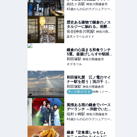
そのルーツを巡るツアーに
由比ヶ浜
駅
神奈川県鎌倉市
参加してきました。直営の
45歳からの心のラグジュアリーメディア
葡萄畑巡りやカフェ
KAMAKURA WINERYで、
ワインに合わせて、ラン
歴史ある建物で鎌倉のノス
チ、デザートを楽しんで来
タルジーに触れる。発酵文
まし
化と湘南の恵みを味わう
長谷(神奈川県)
駅
神奈川県鎌
「MOKICHI
楽天トラベルガイド
倉市
KAMAKURA」 【楽天トラ
ベル】
鎌倉の心温まる和食ランチ
5選。釜揚げしらすや朝採
れ魚などを使用した、地元
和田塚
駅
神奈川県鎌倉市
人からも愛されるお店をご
オズモール
紹介 - OZmall
和田塚礼賛 江ノ電のマイ
ナー駅を想う｜浅川千（ラ
イター・校正者・編集者）
和田塚
駅
神奈川県鎌倉市
#この駅がすき
note（ノート）
風情ある雨の鎌倉でバース
デーランチ ～洋館でいただ
く極上フレンチ～
稲村ヶ崎
駅
神奈川県鎌倉市
45歳からの心のラグジュアリーメディア
鎌倉『定食屋しゃもじ』
おニューのヘルメットにご