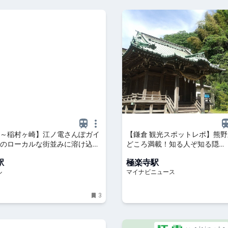
～稲村ヶ崎】江ノ電さんぽガイ
【鎌倉 観光スポットレポ】熊野新
のローカルな街並みに溶け込
どころ満載！知る人ぞ知る隠…
店などの名店を発見 - OZmall
駅
極楽寺駅
ル
マイナビニュース
3