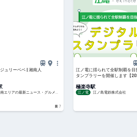
ジュリーベベ | 湘南人
江ノ電に揺られて全駅制覇を目
タンプラリーを開催します【202
月1日（金）14時～11月30日（
駅
極楽寺駅
時】
 湘南エリアの最新ニュース・グルメ・
江ノ電
江ノ島電鉄株式会社
穴場情報満載！
7