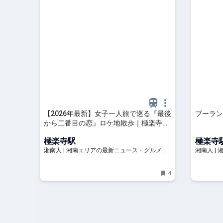
【2026年最新】女子一人旅で巡る『最後
ブーラン
から二番目の恋』ロケ地散歩｜極楽寺〜
由比ガ浜コース＋北鎌倉寄り道プラン |
極楽寺駅
極楽寺
湘南人
湘南人 | 湘南エリアの最新ニュース・グルメ・
湘南人 |
イベント穴場情報満載！
イベント
4