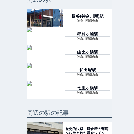
長谷(神奈川県)
駅
神奈川県鎌倉市
稲村ヶ崎
駅
神奈川県鎌倉市
由比ヶ浜
駅
神奈川県鎌倉市
和田塚
駅
神奈川県鎌倉市
七里ヶ浜
駅
神奈川県鎌倉市
周辺の駅の記事
歴史的快挙、鎌倉産の葡萄
から生まれた鎌倉ワイン！