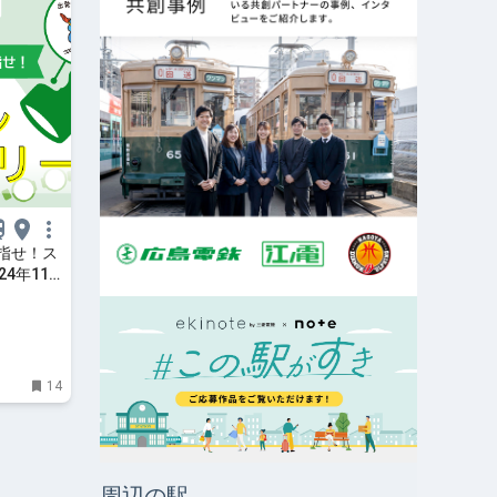
指せ！ス
4年11
土）15
14
周辺の駅