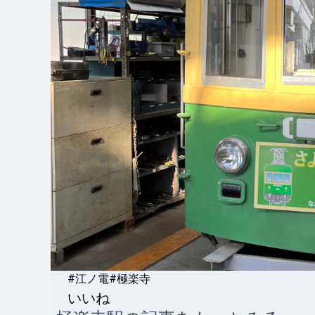
#江ノ電
#極楽寺
いいね