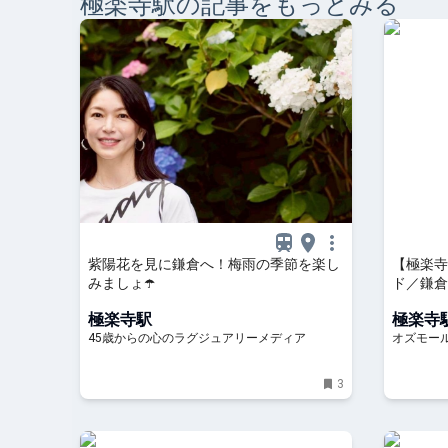
極楽寺
駅の記事をもっとみる
紫陽花を見に鎌倉へ！梅雨の季節を楽し
【極楽寺
みましょ☂️
ド／鎌倉
む、洋菓子
極楽寺駅
極楽寺
45歳からの心のラグジュアリーメディア
オズモー
3