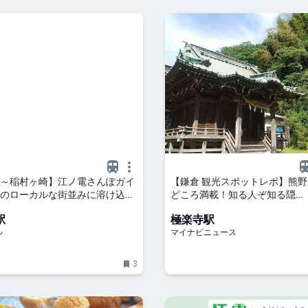
～稲村ヶ崎】江ノ電さんぽガイ
【鎌倉 観光スポットレポ】熊野新
のローカルな街並みに溶け込
どころ満載！知る人ぞ知る隠…
店などの名店を発見 - OZmall
駅
極楽寺駅
ル
マイナビニュース
3