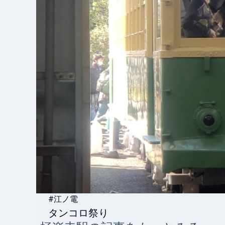
#江ノ電
タンコロ祭り