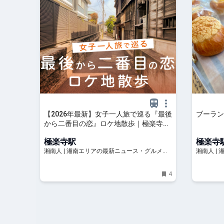
【2026年最新】女子一人旅で巡る『最後
ブーラン
から二番目の恋』ロケ地散歩｜極楽寺〜
由比ガ浜コース＋北鎌倉寄り道プラン |
極楽寺駅
極楽寺
湘南人
湘南人 | 湘南エリアの最新ニュース・グルメ・
湘南人 |
イベント穴場情報満載！
イベント
4