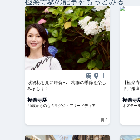
極楽寺
駅の記事をもっとみる
紫陽花を見に鎌倉へ！梅雨の季節を楽し
【極楽寺
みましょ☂️
ド／鎌倉
む、洋菓子
極楽寺駅
極楽寺
45歳からの心のラグジュアリーメディア
オズモー
3