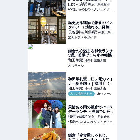
そのルーツを巡るツアーに
由比ヶ浜
駅
神奈川県鎌倉市
参加してきました。直営の
45歳からの心のラグジュアリーメディア
葡萄畑巡りやカフェ
KAMAKURA WINERYで、
ワインに合わせて、ラン
歴史ある建物で鎌倉のノス
チ、デザートを楽しんで来
タルジーに触れる。発酵文
まし
化と湘南の恵みを味わう
長谷(神奈川県)
駅
神奈川県鎌
「MOKICHI
楽天トラベルガイド
倉市
KAMAKURA」 【楽天トラ
ベル】
鎌倉の心温まる和食ランチ
5選。釜揚げしらすや朝採
れ魚などを使用した、地元
和田塚
駅
神奈川県鎌倉市
人からも愛されるお店をご
オズモール
紹介 - OZmall
和田塚礼賛 江ノ電のマイ
ナー駅を想う｜浅川千（ラ
イター・校正者・編集者）
和田塚
駅
神奈川県鎌倉市
#この駅がすき
note（ノート）
風情ある雨の鎌倉でバース
デーランチ ～洋館でいただ
く極上フレンチ～
稲村ヶ崎
駅
神奈川県鎌倉市
45歳からの心のラグジュアリーメディア
鎌倉『定食屋しゃもじ』
おニューのヘルメットにご