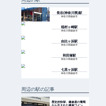
長谷(神奈川県)
駅
神奈川県鎌倉市
稲村ヶ崎
駅
神奈川県鎌倉市
由比ヶ浜
駅
神奈川県鎌倉市
和田塚
駅
神奈川県鎌倉市
七里ヶ浜
駅
神奈川県鎌倉市
周辺の駅の記事
歴史的快挙、鎌倉産の葡萄
から生まれた鎌倉ワイン！