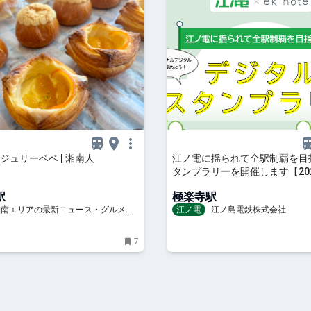
ジュリーベベ | 湘南人
江ノ電に揺られて全駅制覇を目
タンプラリーを開催します【202
月1日（金）14時～11月30日（
駅
極楽寺駅
時】
 湘南エリアの最新ニュース・グルメ・
江ノ電
江ノ島電鉄株式会社
穴場情報満載！
7