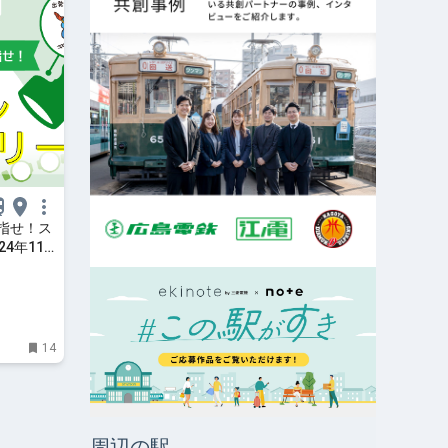
指せ！ス
4年11
土）15
14
周辺の駅