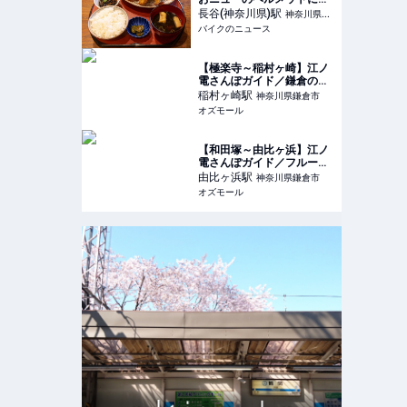
機嫌プチツーリングで遅め
長谷(神奈川県)
駅
神奈川県鎌
のランチを堪能!! 美味しい
バイクのニュース
倉市
アジフライを求めて走る旅
【極楽寺～稲村ヶ崎】江ノ
電さんぽガイド／鎌倉のロ
ーカルな街並みに溶け込
稲村ヶ崎
駅
神奈川県鎌倉市
む、洋菓子店などの名店を
オズモール
発見 - OZmall
【和田塚～由比ヶ浜】江ノ
電さんぽガイド／フルーツ
好きな店主のカフェや酒屋
由比ヶ浜
駅
神奈川県鎌倉市
さんなど4店舗を満喫 -
オズモール
OZmall