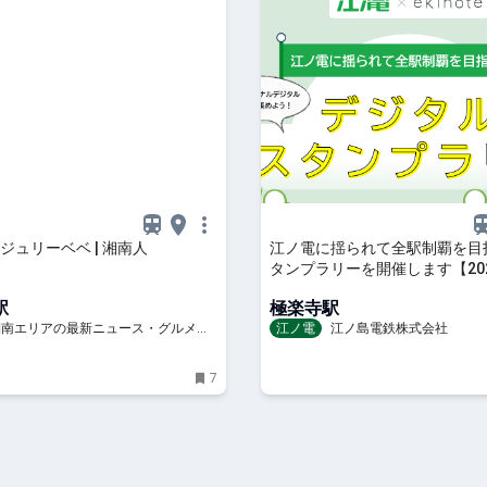
ジュリーベベ | 湘南人
江ノ電に揺られて全駅制覇を目
タンプラリーを開催します【202
月1日（金）14時～11月30日（
駅
極楽寺駅
時】
 湘南エリアの最新ニュース・グルメ・
江ノ電
江ノ島電鉄株式会社
穴場情報満載！
7