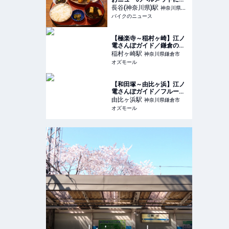
機嫌プチツーリングで遅め
長谷(神奈川県)
駅
神奈川県鎌
のランチを堪能!! 美味しい
バイクのニュース
倉市
アジフライを求めて走る旅
【極楽寺～稲村ヶ崎】江ノ
電さんぽガイド／鎌倉のロ
ーカルな街並みに溶け込
稲村ヶ崎
駅
神奈川県鎌倉市
む、洋菓子店などの名店を
オズモール
発見 - OZmall
【和田塚～由比ヶ浜】江ノ
電さんぽガイド／フルーツ
好きな店主のカフェや酒屋
由比ヶ浜
駅
神奈川県鎌倉市
さんなど4店舗を満喫 -
オズモール
OZmall