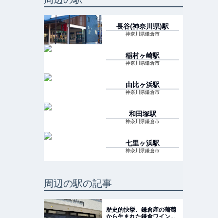
長谷(神奈川県)
駅
神奈川県鎌倉市
稲村ヶ崎
駅
神奈川県鎌倉市
由比ヶ浜
駅
神奈川県鎌倉市
和田塚
駅
神奈川県鎌倉市
七里ヶ浜
駅
神奈川県鎌倉市
周辺の駅の記事
歴史的快挙、鎌倉産の葡萄
から生まれた鎌倉ワイン！