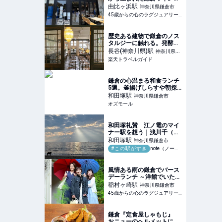
そのルーツを巡るツアーに
由比ヶ浜
駅
神奈川県鎌倉市
参加してきました。直営の
45歳からの心のラグジュアリーメディア
葡萄畑巡りやカフェ
KAMAKURA WINERYで、
ワインに合わせて、ラン
歴史ある建物で鎌倉のノス
チ、デザートを楽しんで来
タルジーに触れる。発酵文
まし
化と湘南の恵みを味わう
長谷(神奈川県)
駅
神奈川県鎌
「MOKICHI
楽天トラベルガイド
倉市
KAMAKURA」 【楽天トラ
ベル】
鎌倉の心温まる和食ランチ
5選。釜揚げしらすや朝採
れ魚などを使用した、地元
和田塚
駅
神奈川県鎌倉市
人からも愛されるお店をご
オズモール
紹介 - OZmall
和田塚礼賛 江ノ電のマイ
ナー駅を想う｜浅川千（ラ
イター・校正者・編集者）
和田塚
駅
神奈川県鎌倉市
#この駅がすき
note（ノート）
風情ある雨の鎌倉でバース
デーランチ ～洋館でいただ
く極上フレンチ～
稲村ヶ崎
駅
神奈川県鎌倉市
45歳からの心のラグジュアリーメディア
鎌倉『定食屋しゃもじ』
おニューのヘルメットにご