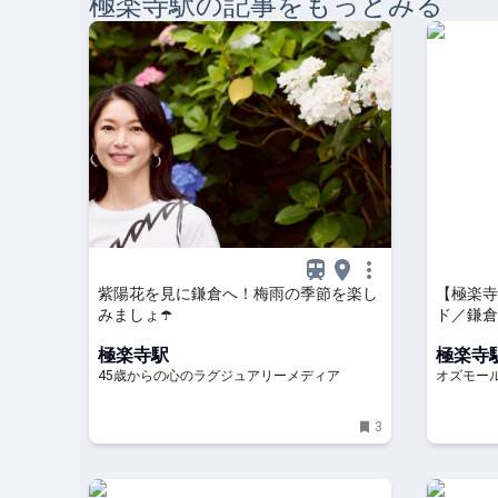
極楽寺
駅の記事をもっとみる
紫陽花を見に鎌倉へ！梅雨の季節を楽し
【極楽寺
みましょ☂️
ド／鎌倉
む、洋菓子
極楽寺駅
極楽寺
45歳からの心のラグジュアリーメディア
オズモー
3