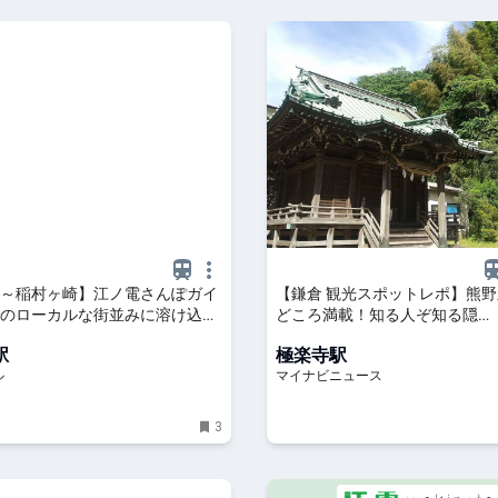
～稲村ヶ崎】江ノ電さんぽガイ
【鎌倉 観光スポットレポ】熊野新
のローカルな街並みに溶け込
どころ満載！知る人ぞ知る隠…
店などの名店を発見 - OZmall
駅
極楽寺駅
ル
マイナビニュース
3