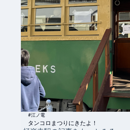
#江ノ電
タンコロまつりにきたよ！