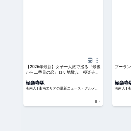
【2026年最新】女子一人旅で巡る『最後
ブーラン
から二番目の恋』ロケ地散歩｜極楽寺〜
由比ガ浜コース＋北鎌倉寄り道プラン |
極楽寺駅
極楽寺
湘南人
湘南人 | 湘南エリアの最新ニュース・グルメ・
湘南人 |
イベント穴場情報満載！
イベント
4