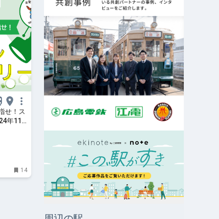
指せ！ス
4年11
土）15
14
周辺の駅